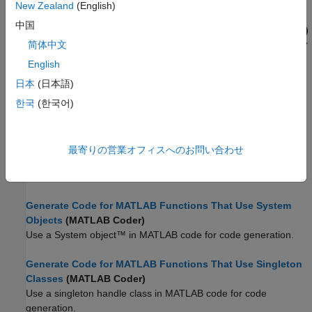
特別な考慮事項。
New Zealand
(English)
中国
ハンドル クラス デストラクターのコード生成
(MATLAB Coder)
コード生成用の MATLAB コードでのハンドル クラス デストラク
简体中文
ターの使用
English
日本
(日本語)
MATLAB の値クラスのコード生成
(MATLAB Coder)
コード生成用に MATLAB コードで値クラスを使用します。
한국
(한국어)
Generate Code for MATLAB Functions That Use Handle
Classes
(MATLAB Coder)
最寄りの営業オフィスへのお問い合わせ
Use a handle class in MATLAB code intended for code
generation.
Generate Code for MATLAB Functions That Use System
Objects
(MATLAB Coder)
Use a System object™ in MATLAB code for code generation.
Generate Code for MATLAB Functions That Use Singleton
Classes
(MATLAB Coder)
Use a singleton handle class in MATLAB code for code
generation.