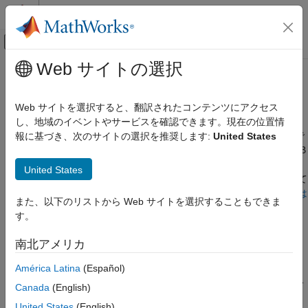
コンテンツへスキップ
MATLAB ヘルプ センター
オフキャンバス ナビゲーション メ
メインコンテンツ
Web サイトの選択
ドキュメンテーションのホーム
MATLAB
のクラス
コード生成
Web サイトを選択すると、翻訳されたコンテンツにアクセス
FPGA、ASIC、および SoC 開発
®
MATLAB
クラスの固定小数点変換およびコード高速化
し、地域のイベントやサービスを確認できます。現在の位置情
アルゴリズムの高速化または固定小数点変換を意図したコードで
報に基づき、次のサイトの選択を推奨します:
United States
Fixed-Point Designer
は、値クラス、ハンドル クラス、System object などの MATLAB
データ型の調査
クラスを使用できます。MATLAB の値クラスとハンドル クラス
United States
アルゴリズムの高速化
の詳細については、
ハンドル クラスと値クラスの比較
を参照して
高速化のためのアルゴリズム設計
ください。System object の詳細については、
System object とは
また、以下のリストから Web サイトを選択することもできま
データ定義
を参照してください。
す。
カテゴリ
固定小数点変換または高速化用の MATLAB コードでは、以下を
南北アメリカ
数値型
行うことができます。
文字と string
América Latina
(Español)
可変サイズ データ
MATLAB コードで MATLAB 値クラスまたはハンドル クラス
Canada
(English)
を使用する。
構造体
United States
(English)