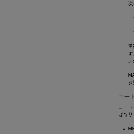
次
重
す
ス
M
参
コー
コード
ばなり
M