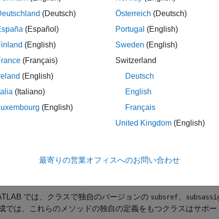
スナー
Deutschland
(Deutsch)
Österreich
(Deutsch)
España
(Español)
Portugal
(English)
ブジェクトの配列
inland
(English)
Sweden
(English)
帰データ構造体
France
(Français)
Switzerland
reland
(English)
Deutsch
リンク付きリスト
talia
(Italiano)
English
Trees
Luxembourg
(English)
Français
United Kingdom
(English)
グラフ
ンストラクターにおける入れ子関数
最寄りの営業オフィスへのお問い合わせ
ーバーロードが可能な演算子
、
、
subsref
subsassign
subsindex
ATLAB では、クラスで独自のバージョンの
、
subsref
subsassi
成では、これらのメソッドの独自の定義をもつクラスはサポー