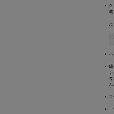
ク
成
た
ハ
値
ジ
ま
ん
コ
コ