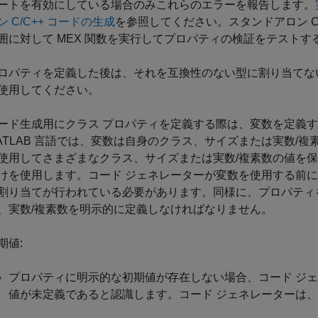
ートを有効にしている場合のみこれらのエラーを報告します。
ン C/C++ コードの生成
を参照してください。スタンドアロン C
囲に対して MEX 関数を実行してプロパティの検証をテスト
ロパティを定義した後は、それを互換性のない型に割り当てな
使用してください。
ード生成用にクラス プロパティを定義する際は、変数を定義
ATLAB 言語では、変数は自身のクラス、サイズまたは実数/
使用してさまざまなクラス、サイズまたは実数/複素数の値を保持
けを使用します。コード ジェネレーターが変数を使用する前
割り当てが行われている必要があります。同様に、プロパティ
、実数/複素数を明示的に定義しなければなりません。
期値:
プロパティに明示的な初期値が存在しない場合、コード ジ
値が未定義であると認識します。コード ジェネレーターは