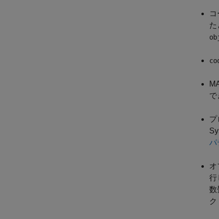
コ
た
ob
co
M
で
プ
S
パ
オ
行
数
ク