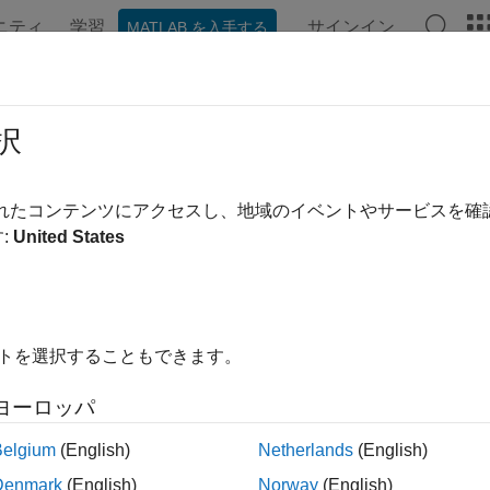
ニティ
学習
サインイン
MATLAB を入手する
ンテーション
例
関数
ブロック
アプリ
ビデオ
択
ージの内容は最新ではありません。最新版の英語を参照するに
ード生成のための
MATLAB
クラスの
されたコンテンツにアクセスし、地域のイベントやサービスを
:
United States
®
AB
クラスの効率の良いスタンドアロン コードを生成するには、
法でクラスを使用しなければなりません。
制約
イトを選択することもできます。
ティやメソッドなどの一般的なクラスの機能に対してはコード
トされていない高度な機能が数多くあります。
ヨーロッパ
Belgium
(English)
Netherlands
(English)
ベント
Denmark
(English)
Norway
(English)