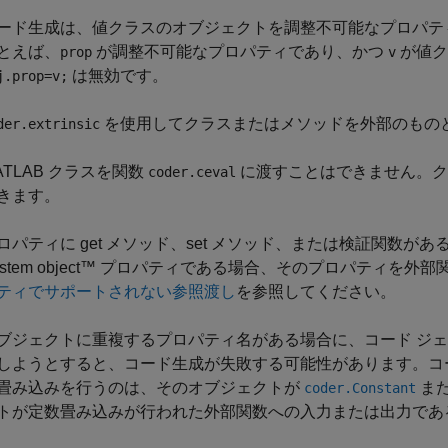
ード生成は、値クラスのオブジェクトを調整不可能なプロパテ
とえば、
が調整不可能なプロパティであり、かつ
が値ク
prop
v
は無効です。
j.prop=v;
を使用してクラスまたはメソッドを外部のもの
der.extrinsic
ATLAB クラスを関数
に渡すことはできません。
coder.ceval
きます。
ロパティに get メソッド、set メソッド、または検証関数
ystem object™ プロパティである場合、そのプロパティを
ティでサポートされない参照渡し
を参照してください。
ブジェクトに重複するプロパティ名がある場合に、コード ジ
しようとすると、コード生成が失敗する可能性があります。コ
畳み込みを行うのは、そのオブジェクトが
ま
coder.Constant
トが定数畳み込みが行われた外部関数への入力または出力であ