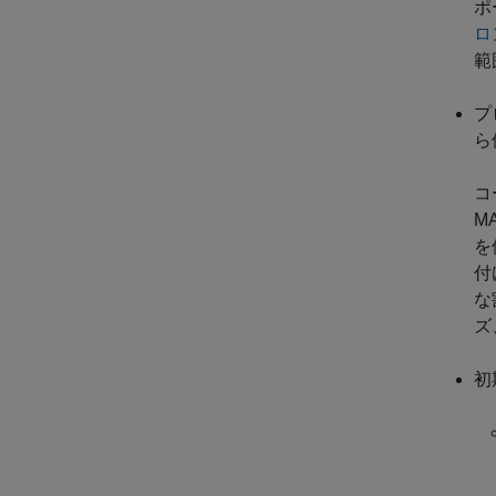
ポ
ロ
範
プ
ら
コ
M
を
付
な
ズ
初