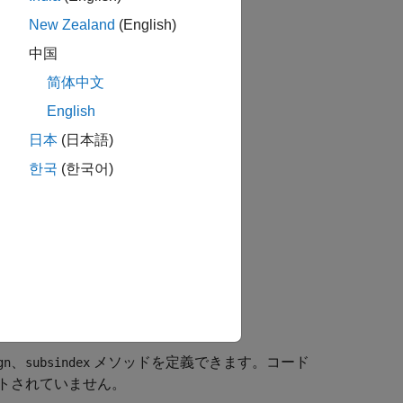
New Zealand
(English)
中国
简体中文
English
日本
(日本語)
한국
(한국어)
、
メソッドを定義できます。コード
gn
subsindex
トされていません。