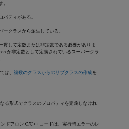
す。
ロパティがある。
パークラスから派生している。
一貫して定数または非定数である必要がありま
が非定数として定義されているスーパークラ
rop
。
いては、
複数のクラスからのサブクラスの作成
を
は異なる形式でクラスのプロパティを定義しなけれ
ドアロン C/C++ コードは、実行時エラーのレ