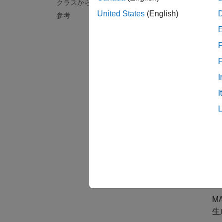
クラスからの継承
リ
United States
(English)
参考
オ
F
再
I
I
コ
オ
M
生