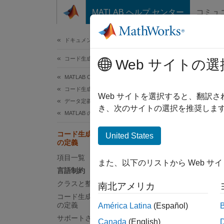
コンテンツへスキップ
MATLAB ヘルプ センター
コミュ
ドキュメ
ドキュメンテーションのホーム
コード生成
Web サイトの選
このペ
MATLAB Coder
コ
コード生成のための MATLAB プログラミング
Web サイトを選択すると、翻訳
データ定義
き、次のサイトの選択を推奨します
MATLAB のクラス
MATL
なる方
コード生成のための MATLAB クラス
United States
の定義
言語
項目一覧
また、以下のリストから Web サ
言語制約
プロパ
クラスと整合性がないコード生成機能
サポー
南北アメリカ
コード生成のためのクラス プロパティ
の定義
América Latina
(Español)
イ
サポートされない組み込みの MATLAB
Canada
(English)