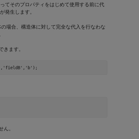
よってそのプロパティをはじめて使用する前に代
ーが発生します。
が構造体の場合、構造体に対して完全な代入を行なわな
。
できます。
'
,
'fieldB'
,
'b'
せん。