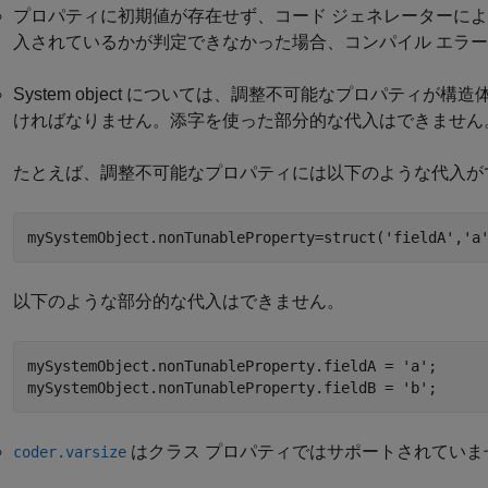
プロパティに初期値が存在せず、コード ジェネレーターに
入されているかが判定できなかった場合、コンパイル エラ
System object については、調整不可能なプロパティ
ければなりません。添字を使った部分的な代入はできません
たとえば、調整不可能なプロパティには以下のような代入が
mySystemObject.nonTunableProperty=struct(
'fieldA'
,
'a
以下のような部分的な代入はできません。
mySystemObject.nonTunableProperty.fieldA = 
'a'
;

mySystemObject.nonTunableProperty.fieldB = 
'b'
;
はクラス プロパティではサポートされていま
coder.varsize