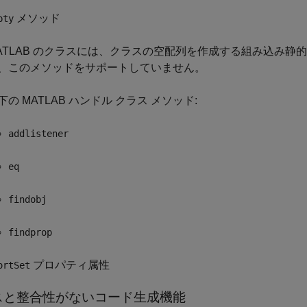
メソッド
pty
ATLAB のクラスには、クラスの空配列を作成する組み込み静
、このメソッドをサポートしていません。
下の MATLAB ハンドル クラス メソッド:
addlistener
eq
findobj
findprop
プロパティ属性
ortSet
スと整合性がないコード生成機能