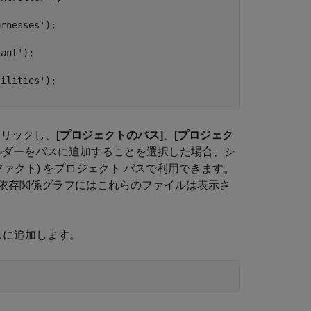
arnesses'
);

lant'
);

tilities'
);

クリックし、
[プロジェクトのパス]
、
[プロジェク
ルダーをパスに追加することを選択した場合、シ
ァクト) をプロジェクト パスで利用できます。
依存関係グラフにはこれらのファイルは表示さ
スに追加します。