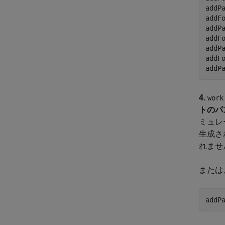
addP
addF
addP
addF
addP
addF
addP
4.
work
トのパ
ミュレ
生成さ
れませ
または
addP