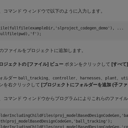
、コマンド ウィンドウで以下のように入力します。
file(fullfile(exampleDir,
'slproject_codegen_demo'
), 
...
fullfile(pwd),
'f'
);
のファイルをプロジェクトに追加します。
ロジェクトの [ファイル] ビュー
ボタンをクリックして
[すべて
ォルダー
、
、
、
、
ball_tracking
controller
harnesses
plant
uti
ンを右クリックして
[プロジェクトにフォルダーを追加 (子ファ
、コマンド ウィンドウからプログラムによりこれらのファイ
olderIncludingChildFiles(proj_modelBasedDesignCodeGen,
'b
ath(proj_modelBasedDesignCodeGen,
'ball_tracking'
);

olderIncludingChildFiles(proj_modelBasedDesignCodeGen,
'c