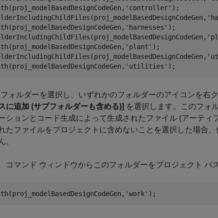
ath(proj_modelBasedDesignCodeGen,
'controller'
);

olderIncludingChildFiles(proj_modelBasedDesignCodeGen,
'h
ath(proj_modelBasedDesignCodeGen,
'harnesses'
);

olderIncludingChildFiles(proj_modelBasedDesignCodeGen,
'p
ath(proj_modelBasedDesignCodeGen,
'plant'
);

olderIncludingChildFiles(proj_modelBasedDesignCodeGen,
'u
ath(proj_modelBasedDesignCodeGen,
'utilities'
);
フォルダーを選択し、いずれかのフォルダーのアイコンを右
スに追加 (サブフォルダーも含める)]
を選択します。このフォ
ーションとコード生成によって生成されたファイル (アーティフ
れたファイルをプロジェクトに含めないことを選択した場合、
ん。
、コマンド ウィンドウからこのフォルダーをプロジェクト パ
ath(proj_modelBasedDesignCodeGen,
'work'
);