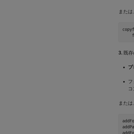
または
copy
    
3.
既存
プ
フ
コ
または
addF
addP
addF