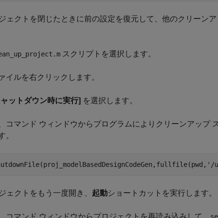
ジェクトを閉じたときに前の設定を復元して、他のクリーンア
スクリプトを選択します。
ean_up_project.m
ァイルを右クリックします。
シャットダウン時に実行]
を選択します。
、コマンド ウィンドウからプログラムによりクリーンアップ 
す。
hutdownFile(proj_modelBasedDesignCodeGen,fullfile(pwd,
'/
ジェクトをもう一度開き、
起動
ショートカットを実行します。
、コマンド ウィンドウからプロジェクトを再読み込みして、
se