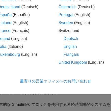
ルベース デザイン プロジェクトの管理
Deutschland
(Deutsch)
Österreich
(Deutsch)
例は、緑色のボールを追跡する、DC モーターに固定されたカ
España
(Español)
Portugal
(English)
 アプローチはコントローラー操作のモデル化につながります。
inland
(English)
Sweden
(English)
France
(Français)
Switzerland
ラントのモデル化: プラントは、回転してカメラを再配置する 
reland
(English)
Deutsch
ントローラーのモデル化: 設計では、DC モーターの配置の角度
talia
(Italiano)
English
ローラーが使用されます。
Luxembourg
(English)
Français
United Kingdom
(English)
水準なボール追跡スケジューラのモデル化: スケジューラは緑
クします。スケジューラは画面上に追跡するボールのないイン
よびプロジェクトには次のフォルダーがあります。
最寄りの営業オフィスへのお問い合わせ
ト
-- プラントは次を提供します。
本的な Simulink® ブロックを使用する連続時間動的システム