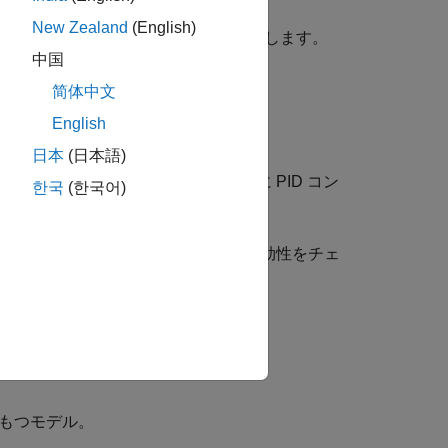
New Zealand
(English)
メラを配置するコントローラーを提供します。
中国
简体中文
English
DC モーターです。
日本
(日本語)
位置に関するフィードバックと一緒に PID コン
한국
(한국어)
色のボールの位置と基準角の飽和の有効性をチェ
スタンスを処理します。
をもつモデル。