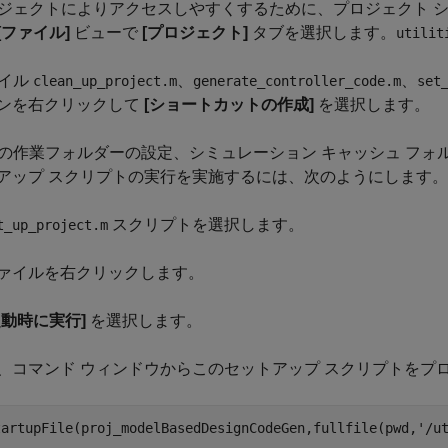
ジェクトによりアクセスしやすくするために、プロジェクト 
[ファイル]
ビューで
[プロジェクト]
タブを選択します。
utilit
イル
、
、
clean_up_project.m
generate_controller_code.m
set
ンを右クリックして
[ショートカットの作成]
を選択します。
の作業フォルダーの設定、シミュレーション キャッシュ フォ
アップ スクリプトの実行を実施するには、次のようにします。
スクリプトを選択します。
t_up_project.m
ァイルを右クリックします。
起動時に実行]
を選択します。
、コマンド ウィンドウからこのセットアップ スクリプトをプ
tartupFile(proj_modelBasedDesignCodeGen,fullfile(pwd,
'/u