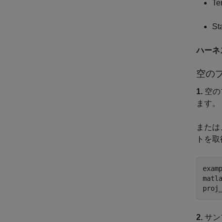
T
S
ハーネ
空の
1.
空の
ます。
または
トを取
examp
matl
proj
2.
サン