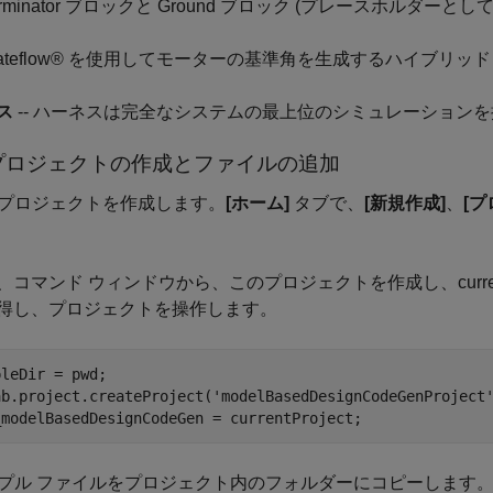
erminator ブロックと Ground ブロック (プレースホルダーとして
tateflow® を使用してモーターの基準角を生成するハイブリッ
ス
-- ハーネスは完全なシステムの最上位のシミュレーション
プロジェクトの作成とファイルの追加
プロジェクトを作成します。
[ホーム]
タブで、
[新規作成]
、
[プ
、コマンド ウィンドウから、このプロジェクトを作成し、current
得し、プロジェクトを操作します。
leDir = pwd;

ab.project.createProject(
'modelBasedDesignCodeGenProject
_modelBasedDesignCodeGen = currentProject;
プル ファイルをプロジェクト内のフォルダーにコピーします