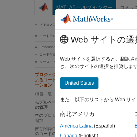
コンテンツへスキップ
MATLAB ヘルプ センター
コミュ
ドキュメ
ドキュメンテーションのホーム
コード生成
プ
Web サイトの選
の
Embedded Coder
コード生成
Web サイトを選択すると、翻訳
ソース コードの生成
き、次のサイトの選択を推奨します
プロジェクトを使用したプログラムに
この例
よるコードの生成とモデルのシミュレ
United States
ーション
スクを
て、プ
項目一覧
また、以下のリストから Web サ
ミュレ
モデルベース デザイン プロジェクト
の管理
南北アメリカ
空のプロジェクトの作成とファイルの
プロジ
追加
て、大
América Latina
(Español)
依存関係グラフからのコントローラー
のコードの生成
Canada
(English)