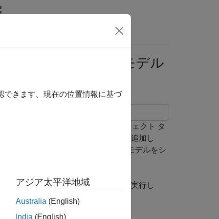
リ
ビデオ
MATLAB Answers
よるコードの生成とモデル
確認できます。現在の位置情報に基づ
成し、ファイルを操作するためのプロジェクト タ
より作成し、ファイルとフォルダーを追加し
義して、コードを生成し、ハーネス モデルをシ
アジア太平洋地域
イルの検索、ソース管理の対話操作を実行し
Australia
(English)
India
(English)