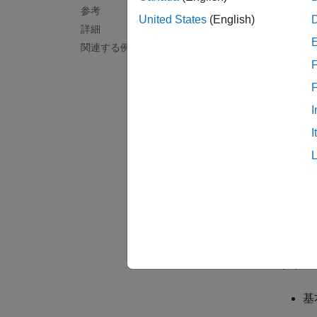
モデ
参考
United States
(English)
モデル
詳細
関連する例
MBD
F
プ
I
コ
I
ト
高
ッ
設計お
プラン
基