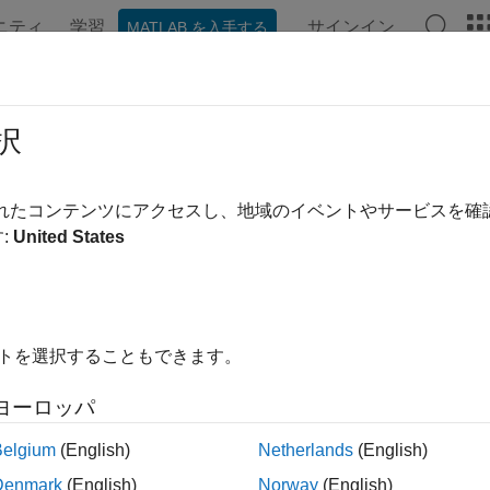
ニティ
学習
サインイン
MATLAB を入手する
ンテーション
例
関数
ブロック
モデル設定
アプ
ロジェクトを使用したプログラムに
択
シミュレーション
されたコンテンツにアクセスし、地域のイベントやサービスを
:
United States
では、プロジェクト API を使用して新しいプロジェクトを作
自動化する方法を示します。空のプロジェクトをプログラムに
ロジェクト パスを設定し、プロジェクトのショートカットを定
イトを選択することもできます。
ートする方法を説明します。
ヨーロッパ
ェクトにより、ファイルと設定の管理および共有、必要なファ
規模な設計を整理することができます。
Belgium
(English)
Netherlands
(English)
Denmark
(English)
Norway
(English)