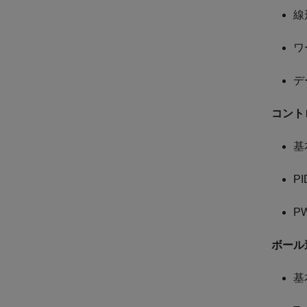
線
ワ
デ
コント
基
P
P
ボール
基