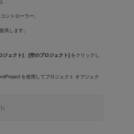
)。
ド コントローラー。
を提供します。
ロジェクト]
、
[空のプロジェクト]
をクリックし
Project を使用してプロジェクト オブジェク
'
);

。