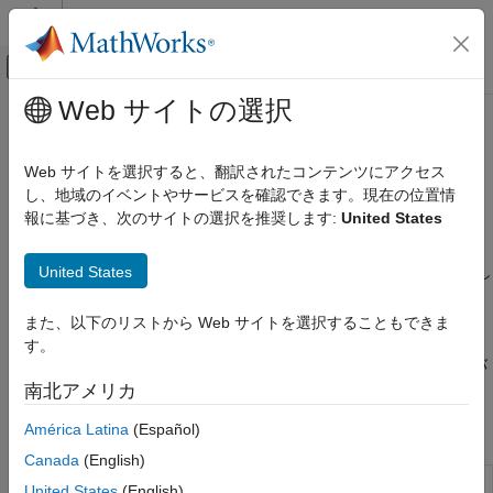
コンテンツへスキップ
MATLAB ヘルプ センター
オフキャンバス ナビゲーション メ
メインコンテンツ
Web サイトの選択
ドキュメンテーションのホーム
ソフトウェアインザループ シミュ
コード生成
レーション
Web サイトを選択すると、翻訳されたコンテンツにアクセス
し、地域のイベントやサービスを確認できます。現在の位置情
Embedded Coder
報に基づき、次のサイトの選択を推奨します:
United States
検証、テスト、および認定
開発用コンピューターでの生成コードのテスト
ソフトウェアインザループ (SIL) シミュレーションは生成された
カテゴリ
United States
ソース コードをコンパイルし、そのコードを個別のプロセスとし
ラピッド プロトタイピングおよびリアルタ
てホスト コンピューターで実行します。ノーマル モードのシミ
イム シミュレーション
ュレーション結果と SIL シミュレーション結果を比較すること
また、以下のリストから Web サイトを選択することもできま
コード実行時間プロファイリング
で、モデルと生成されたコードの数値的等価性をテストできま
す。
コード スタック使用量プロファイリング
す。SIL シミュレーション中に、生成されたコードのコード カバ
ソフトウェアインザループ シミュレーショ
レッジ メトリクスと実行時間メトリクスを収集できます。
南北アメリカ
ン
プロセッサインザループ シミュレーション
América Latina
(Español)
アプリ
プログラムによるコード生成の検証
Canada
(English)
ターゲット環境の検証
SIL/PIL マネージャー
生成されたコードの検証
United States
(English)