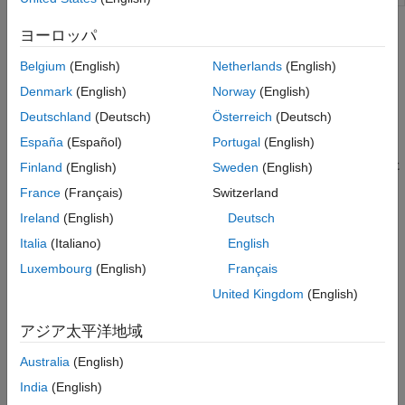
コード カバレッジ
コード解析と追跡
トピック
ヨーロッパ
ツールの検定と認定
Belgium
(English)
Netherlands
(English)
SIL シミュレーションおよび PIL シミュレーション
ソフトウェアインザループ (SIL) シミュレーションとプロセッサ
Denmark
(English)
Norway
(English)
インザループ (PIL) シミュレーションの概要
Deutschland
(Deutsch)
Österreich
(Deutsch)
España
(Español)
Portugal
(English)
SIL アプローチまたは PIL アプローチの選択
最上位モデル、参照モデル、およびサブシステムから生成された
Finland
(English)
Sweden
(English)
コードをテストする。
France
(Français)
Switzerland
Ireland
(English)
Deutsch
SIL シミュレーションの構成と実行
最上位モデルの SIL シミュレーションおよび Model ブロックの
Italia
(Italiano)
English
SIL シミュレーションを設定して実行する。
Luxembourg
(English)
Français
United Kingdom
(English)
SIL/PIL マネージャーを使用したサブシステムのコードのユニッ
ト テスト
アジア太平洋地域
SIL/PIL マネージャーを使用して、Atomic サブシステムでユニッ
ト テストを実行する。
Australia
(English)
India
(English)
SIL/PIL マネージャー検証ワークフロー