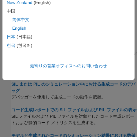
生成されたコードを検証するための簡素なワークフロー。
New Zealand
(English)
中国
Simulation Mode Override Behavior in Model Reference
简体中文
Hierarchy
How the simulation mode of the top model or parent model
English
determines the simulation behavior of a model hierarchy.
日本
(日本語)
한국
(한국어)
SIL and PIL Limitations
Modeling and code generation features that are not supported or
partially supported by SIL and PIL simulations.
最寄りの営業オフィスへのお問い合わせ
トラブルシューティング
SIL または PIL のシミュレーション中における生成コードのデバ
ッグ
デバッガーを使用して生成コードの動作を把握。
コード生成レポートでの SIL ファイルおよび PIL ファイルの表示
SIL ファイルおよび PIL ファイルを対象としたコード生成レポー
トおよび静的コード メトリクスを生成する。
モデルと生成されたコードのシミュレーション結果における数値