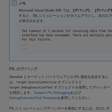
メモ
Microsoft Visual Studio
IDE では、
[デバッグ]
、
[デバッグ
すると、SIL シミュレーションがタイムアウトし、次のエラ
が表示されます。
The timeout of 1 seconds for receiving data from the
interface has been exceeded. There are multiple poss
for this failure.

... 

...
PIL のデバッグ
Simulink とターゲット ハードウェアとの PIL 接続を設定するに
は、
オブジェクトと
target.ExecutionService
オブジェクトを使用してデバッガー
target.DebugExecutionTool
を指定します。
Support PIL Debugging
および
DebugExecutionTool Template
を参照してください。
PIL シミュレーションでデバッガーを有効にするには、次のいず