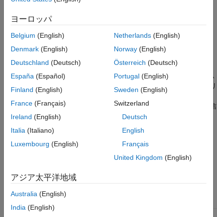
参考
に送信されるエラー メッセージ。
stderr
ヨーロッパ
一部の低水準システム メッセージ。
Belgium
(English)
Netherlands
(English)
Denmark
(English)
Norway
(English)
SIL シミュレーション中に、ターゲット アプリケーションは
Deutschland
(Deutsch)
Österreich
(Deutsch)
ストリームと
ストリームをリダイレクトします。
stdout
stderr
アプリケーションが終了すると、リダイレクトされたストリーム
España
(Español)
Portugal
(English)
からの情報が診断ビューアーに表示されます。ターゲット アプリ
Finland
(English)
Sweden
(English)
®
ケーションは、POSIX
信号
、
、
および
SIGFPE
SIGILL
SIGABRT
France
(Français)
Switzerland
を取得する基本的な信号ハンドラーも提供します。この信
SIGSEV
号ハンドラー用に、ターゲット アプリケーションはファイル
Ireland
(English)
Deutsch
をインクルードします。
signal.h
Italia
(Italiano)
English
Luxembourg
(English)
Français
SIL のデバッグ
United Kingdom
(English)
次の表に、デバッガーのサポートに関する情報を示します。
アジア太平洋地域
オペレー
ティング
Australia
(English)
システム
サポートされているデバッガー
India
(English)
®
®
®
Windows
Microsoft
Visual Studio
IDE。