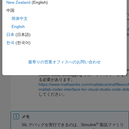
New Zealand
(English)
中国
®
®
Visual Studio Code
と MinGW
GDB。
MATLAB
简体中文
Interface for
Visual Studio Code
Debugging サ
ジをインストールする必要があります。
English
https://www.mathworks.com/matlabcentral/fileex
matlab-coder-interface-for-visual-studio-code-de
日本
(日本語)
してください。
한국
(한국어)
®
®
Linux
GNU
データ表示デバッガー (DDD)。
最寄りの営業オフィスへのお問い合わせ
Visual Studio Code
と GDB。
MATLAB Coder
Inte
Studio Code
Debugging サポート パッケージ
る必要があります。
https://www.mathworks.com/matlabcentral/fileex
matlab-coder-interface-for-visual-studio-code-de
してください。
メモ
®
SIL デバッグを実行できるのは、Simulink
製品ファミリ