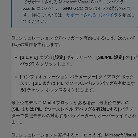
®
でサポートされる
Microsoft Visual C++
コンパイラ、
Xcode
コンパイラ、GNU GCC コンパイラの場合のみで
す。詳細については、
サポートされるコンパイラ
を参照し
てください。
SIL シミュレーションでデバッガーを有効にするには、次のいず
れかの操作を実行します。
[SIL/PIL]
タブの
[設定]
ギャラリーで、
[SIL/PIL 設定]
の
[デ
バッグ]
をクリックします。
[コンフィギュレーション パラメーター] ダイアログ ボック
スで、
[SIL または PIL でソースレベル デバッグを有効にす
る]
チェック ボックスをオンにします。
最上位モデルに
Model
ブロックがある場合、最上位モデルの
[SIL または PIL でソースレベル デバッグを有効にする]
パラメー
ターで参照モデルの対応するパラメーターがオーバーライドされ
ます。
SIL シミュレーションを実行すると、たとえば、
Microsoft Visual