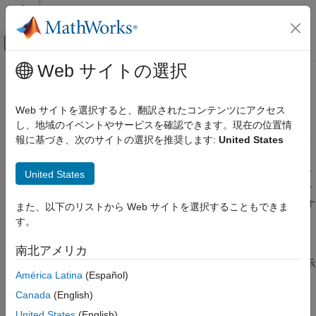
コンテンツへスキップ
MATLAB ヘルプ センター
オフキャンバス ナビゲーション メ
メインコンテンツ
Web サイトの選択
ドキュメンテーションのホーム
SIL または PIL のシミュレーション
コード生成
中における生成コードのデバッグ
Web サイトを選択すると、翻訳されたコンテンツにアクセス
し、地域のイベントやサービスを確認できます。現在の位置情
Embedded Coder
報に基づき、次のサイトの選択を推奨します:
United States
検証、テスト、および認定
ソフトウェアインザループ (SIL) またはプロセッサインザループ
(PIL) のシミュレーションに失敗した場合や、元の関数の出力と
ソフトウェアインザループ シミュレーション
United States
生成コードの出力に差異がある場合は、デバッガーを有効にして
Embedded Coder
シミュレーションを再実行できます。ブレークポイントを挿入す
ると、コード セクションの動作を観察でき、問題の原因を理解す
検証、テスト、および認定
また、以下のリストから Web サイトを選択することもできま
るのに役立つことがあります。
プロセッサインザループ シミュレーション
す。
SIL または PIL のシミュレーションのエラーについて、標準出力
SIL または PIL のシミュレーション中におけ
南北アメリカ
る生成コードのデバッグ
および標準エラー ストリームからの情報を診断ビューアーで表示
América Latina
(Español)
することもできます。以下に例を示します。
項目一覧
Canada
(English)
SIL のデバッグ
コード内の
ステートメントからの出力。
printf
PIL のデバッグ
United States
(English)