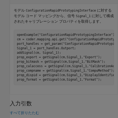
モデル
に対する
ConfigurationRapidPrototypingInterface
モデル コード マッピングから、信号
に対して構成
Signal_1
されたキャリブレーション プロパティを取得します。
openExample(
"ConfigurationRapidPrototypingInterface"
);

cm = coder.mapping.api.get(
"ConfigurationRapidPrototyp
port_handles = get_param(
"ConfigurationRapidPrototypin
Signal_1 = port_handles.Outport;

addSignal(cm, Signal_1);

prop_export = getSignal(cm,Signal_1,
"Export"
);

prop_bitmask = getSignal(cm,Signal_1,
"BitMask"
);

prop_calaccess = getSignal(cm,Signal_1,
"CalibrationAcc
prop_compname = getSignal(cm,Signal_1,
"CompuMethod"
);

prop_dispid = getSignal(cm,Signal_1,
"DisplayIdentifier
prop_format = getSignal(cm,Signal_1,
"Format"
入力引数
すべて折りたたむ