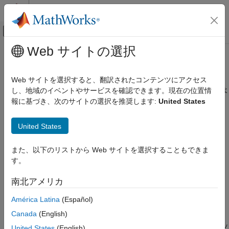
コンテンツへスキップ
MATLAB ヘルプ センター
オフキャンバス ナビゲーション メ
メインコンテンツ
Web サイトの選択
ドキュメンテーションのホーム
getSignal
コード生成
Web サイトを選択すると、翻訳されたコンテンツにアクセス
ブロックの出力信号に対するコード マッピングからのコードおよ
し、地域のイベントやサービスを確認できます。現在の位置情
Embedded Coder
びキャリブレーション構成の取得
報に基づき、次のサイトの選択を推奨します:
United States
コード生成
コード インターフェイスの設定
ページ内をすべて折りたたむ
United States
C データと関数インターフェイス
構文
Embedded Coder
また、以下のリストから Web サイトを選択することもできま
コード生成
す。
propertyValue =
コード インターフェイスの設定
getSignal(myCodeMappingObj,portHandle,property)
南北アメリカ
説明
C サービス インターフェイス
América Latina
(Español)
=
getSignal
propertyValue
Canada
(English)
はブロック
getSignal(
,
,
)
myCodeMappingObj
portHandle
property
項目一覧
の出力端子ハンドルによって指定された信号に対するコード マッ
United States
(English)