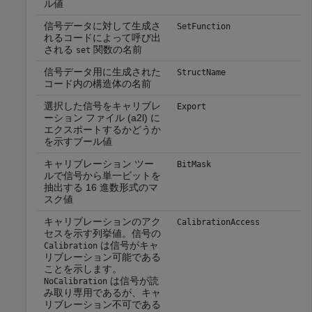
ル値
信号データに対して生成さ
SetFunction
れるコードによって呼び出
される
関数の名前
set
信号データ用に生成された
StructName
コード内の構造体の名前
選択した信号をキャリブレ
Export
ーション ファイル (a2l) に
エクスポートするかどうか
を示すブール値
キャリブレーション ツー
BitMask
ルで信号から単一ビットを
抽出する 16 進数形式のマ
スク値
キャリブレーションのアク
CalibrationAccess
セスを示す列挙値。信号の
は信号がキャ
Calibration
リブレーション可能である
ことを示します。
は信号が読
NoCalibration
み取り専用であるが、キャ
リブレーション不可である