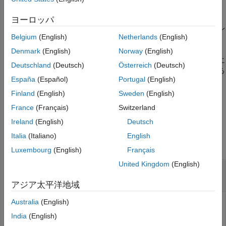
構文
ピング プロパティまたはキャリブレーション プロパティの値を
説明
返します。たとえば、この関数を使用して、信号に対して構成さ
ヨーロッパ
例
れた測定プロパティのストレージ クラスの名前またはキャリブレ
Belgium
(English)
Netherlands
(English)
ーション アクセスを返します。
入力引数
出力引数
Denmark
(English)
Norway
(English)
この関数は、ルートレベルの
Inport
ブロックから発生する信号に
バージョン履歴
Deutschland
(Deutsch)
Österreich
(Deutsch)
は適用されません。ルートレベルの
Inport
ブロックから発生する
参考
España
(Español)
Portugal
(English)
信号については、
を参照してください。
getInport
Finland
(English)
Sweden
(English)
例
France
(Français)
Switzerland
Ireland
(English)
Deutsch
例
Italia
(Italiano)
English
すべて折りたたむ
Luxembourg
(English)
Français
United Kingdom
(English)
ブロックの出力信号に対して構成されたストレ
ージ クラスの取得
アジア太平洋地域
Australia
(English)
モデル
に対する
ConfigurationRapidPrototypingInterface
モデル コード マッピングから、Lookup Table ブロック
India
(English)
の出力信号に対して構成されたストレージ クラスの
Table1