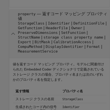
—
返すコード マッピング プロパティ
property
値
|
|
|
StorageClass
Identifier
DefinitionFile
|
|
|
GetFunction
HeaderFile
Owner
|
|
PreserveDimensions
SetFunction
|
|
StructName
storage class property name
|
|
|
Export
BitMask
CalibrationAccess
|
|
|
CompuMethod
DisplayIdentifier
Format
MeasurementService
値を返すコード マッピング プロパティ。モデルに関連付け
られた Embedded Coder ディクショナリで定義されている
ストレージ クラスの場合、プロパティ名または次のいずれ
かのプロパティ名を指定します。
返す情報
プロパティ名
ストレージ クラスの名前
StorageClass
生成されたコード内の信号
Identifier