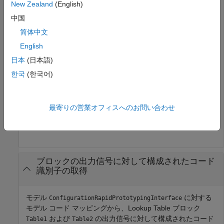
New Zealand
(English)
名前を取得します。関数
を呼び出し
coder.mapping.api.get
中国
てオブジェクト
を作成した後、Lookup Table ブロックの
cm
出力信号へのハンドルを取得します。
を呼び出し
getSignal
简体中文
て、出力端子に対して構成されたストレージ クラスを取得
English
します。
日本
(日本語)
한국
(한국어)
openExample(
"ConfigurationRapidPrototypingInterface"
);

cm = coder.mapping.api.get(
"ConfigurationRapidPrototyp
lut1_ports = get_param(
"ConfigurationRapidPrototypingI
lut1_outPort = lut1_ports.Outport;

最寄りの営業オフィスへのお問い合わせ
addSignal(cm, lut1_outPort);

scTable1D = getSignal(cm,lut1_outPort,
"StorageClass"
);
ブロックの出力信号に対して構成されたコード
識別子の取得
モデル
に対する
ConfigurationRapidPrototypingInterface
モデル コード マッピングから、Lookup Table ブロック
および
の出力信号に対して構成されたコード
Table1
Table2