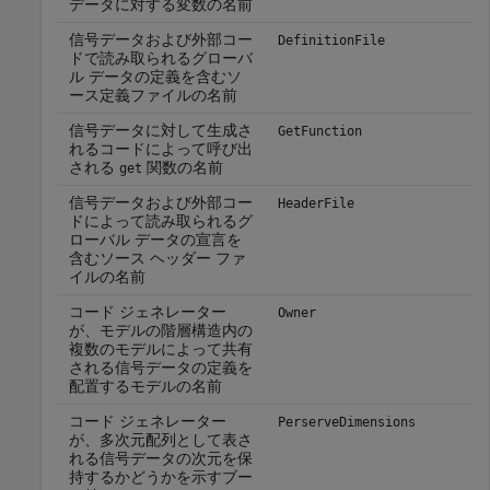
データに対する変数の名前
信号データおよび外部コー
DefinitionFile
ドで読み取られるグローバ
ル データの定義を含むソ
ース定義ファイルの名前
信号データに対して生成さ
GetFunction
れるコードによって呼び出
される
関数の名前
get
信号データおよび外部コー
HeaderFile
ドによって読み取られるグ
ローバル データの宣言を
含むソース ヘッダー ファ
イルの名前
コード ジェネレーター
Owner
が、モデルの階層構造内の
複数のモデルによって共有
される信号データの定義を
配置するモデルの名前
コード ジェネレーター
PerserveDimensions
が、多次元配列として表さ
れる信号データの次元を保
持するかどうかを示すブー