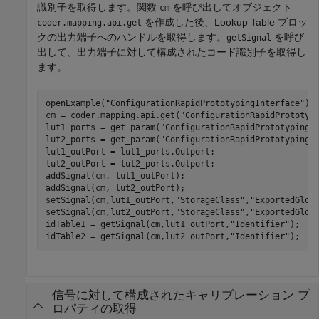
識別子を取得します。関数
を呼び出してオブジェクト
cm
を作成した後、Lookup Table ブロッ
coder.mapping.api.get
クの出力端子へのハンドルを取得します。
を呼び
getSignal
出して、出力端子に対して構成されたコード識別子を取得し
ます。
openExample(
"ConfigurationRapidPrototypingInterface"
);

cm = coder.mapping.api.get(
"ConfigurationRapidPrototyp
lut1_ports = get_param(
"ConfigurationRapidPrototypingI
lut2_ports = get_param(
"ConfigurationRapidPrototypingI
lut1_outPort = lut1_ports.Outport;

lut2_outPort = lut2_ports.Outport;

addSignal(cm, lut1_outPort);

addSignal(cm, lut2_outPort);

setSignal(cm,lut1_outPort,
"StorageClass"
,
"ExportedGlob
setSignal(cm,lut2_outPort,
"StorageClass"
,
"ExportedGlob
idTable1 = getSignal(cm,lut1_outPort,
"Identifier"
);

idTable2 = getSignal(cm,lut2_outPort,
"Identifier"
);
信号に対して構成されたキャリブレーション プ
ロパティの取得