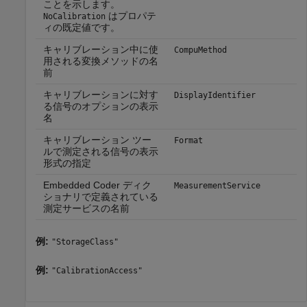
ことを示します。
はプロパテ
NoCalibration
ィの既定値です。
キャリブレーション中に使
CompuMethod
用される変換メソッドの名
前
キャリブレーションに対す
DisplayIdentifier
る信号のオプションの表示
名
キャリブレーション ツー
Format
ルで測定される信号の表示
形式の指定
Embedded Coder ディク
MeasurementService
ショナリで定義されている
測定サービスの名前
例:
"StorageClass"
例:
"CalibrationAccess"