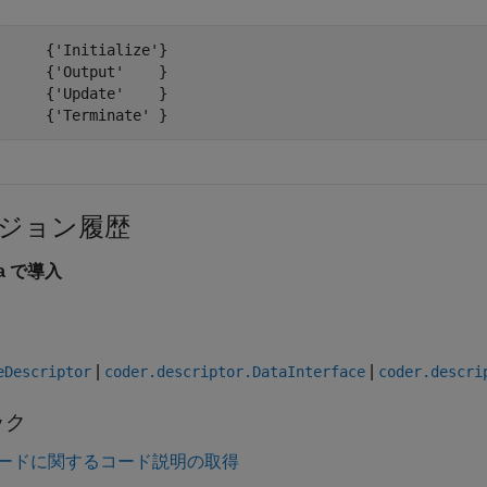
    {'Initialize'}

    {'Output'    }

    {'Update'    }

    {'Terminate' }
ジョン履歴
8a で導入
|
|
eDescriptor
coder.descriptor.DataInterface
coder.descri
ック
ードに関するコード説明の取得