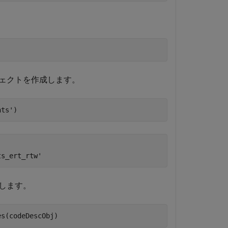
ェクトを作成します。
nts'
ts_ert_rtw'
します。
es(codeDescObj)