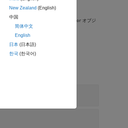
New Zealand
(English)
中国
の
オブジ
coder.codedescriptor.CodeDescriptor
简体中文
English
たビルド フォルダーにあるモデルの
日本
(日本語)
한국
(한국어)