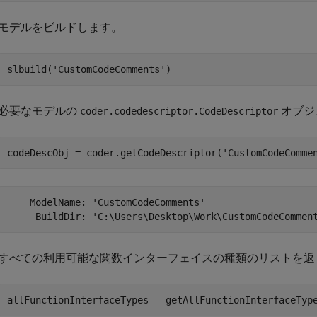
モデルをビルドします。
slbuild(
'CustomCodeComments'
)
必要なモデルの
オブジ
coder.codedescriptor.CodeDescriptor
codeDescObj = coder.getCodeDescriptor(
'CustomCodeComme
    ModelName: 'CustomCodeComments'

     BuildDir: 'C:\Users\Desktop\Work\CustomCodeCommen
すべての利用可能な関数インターフェイスの種類のリストを返
allFunctionInterfaceTypes = getAllFunctionInterfaceTyp