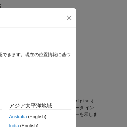
リ
ビデオ
MATLAB Answers
r クラス
確認できます。現在の位置情報に基づ
ための
オ
coder.codedescriptor.CodeDescriptor
アジア太平洋地域
ブジェクトは、生成されたコードのデータ イン
ローカルおよびグローバル パラメーターを示しま
Australia
(English)
India
(English)