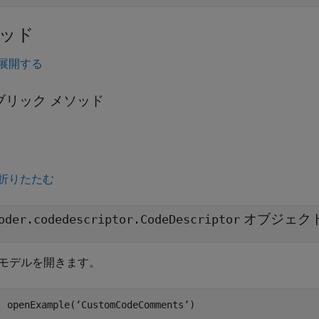
ッド
展開する
ブリック メソッド
折りたたむ
オブジェク
oder.codedescriptor.CodeDescriptor
モデルを開きます。
openExample(‘CustomCodeComments’)