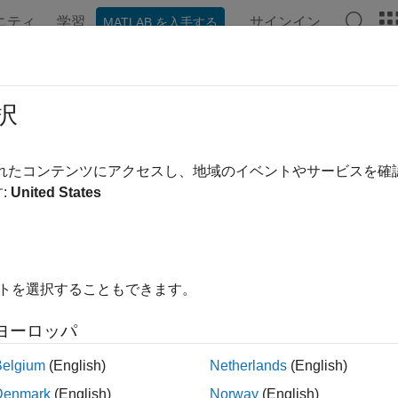
ニティ
学習
サインイン
MATLAB を入手する
ンテーション
例
関数
ブロック
モデル設定
アプ
er.codedescriptor.CodeDescripto
択
間:
coder.codedescriptor
されたコンテンツにアクセスし、地域のイベントやサービスを
:
United States
れたコードに関する情報を返す
ージをすべて展開する
イトを選択することもできます。
記述子 API 内で定義されたすべてのメソッドにアクセスする
ヨーロッパ
クトを作成します。
オ
coder.codedescriptor.CodeDescriptor
ェイス、関数インターフェイス、グローバル データ ストア、
Belgium
(English)
Netherlands
(English)
Denmark
(English)
Norway
(English)