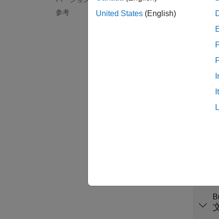
参考
作成
United States
(English)
codeDes
F
ェクト
codeDes
I
coder.
I
プロ
すべて
M
B