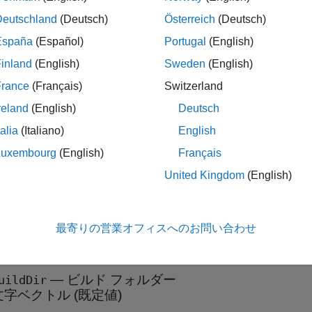
Deutschland
(Deutsch)
Österreich
(Deutsch)
España
(Español)
Portugal
(English)
は、指定したモデル
= coder.getCodeDescriptor(
)
cObj
model
inland
(English)
Sweden
(English)
を作成します。
France
(Français)
Switzerland
は、
で指定し
= coder.getCodeDescriptor(
)
folder
cObj
folder
reland
(English)
Deutsch
オブジェクトを作成します。
codedescriptor.CodeDescriptor
talia
(Italiano)
English
パティ
Luxembourg
(English)
Français
United Kingdom
(English)
展開する
—
モデルの名前
odelName
最寄りの営業オフィスへのお問い合わせ
文字ベクトル
(既定値)
—
ビルド フォルダー
uildDir
文字ベクトル
(既定値)