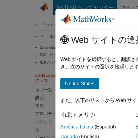
コンテンツへスキップ
MATLAB ヘルプ センター
コミュ
ドキュメ
ドキュメンテーションのホーム
コード生成
cod
Web サイトの選
Embedded Coder
展開、統合、サポートされているハードウェア
名前空
Web サイトを選択すると、翻訳
生成されたコードのインターフェイス
き、次のサイトの選択を推奨します
生成さ
coder.codedescriptor.CodeDescriptor
クラス
United States
このペ
項目一覧
説明
説明
また、以下のリストから Web サ
作成
コード
プロパティ
南北アメリカ
ブジェ
メソッド
ターフ
América Latina
(Español)
例
す。
Canada
(English)
バージョン履歴