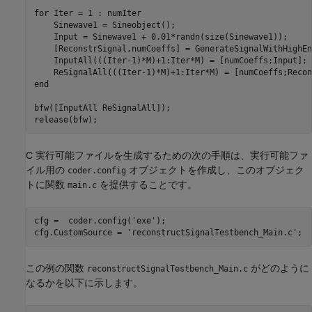
for
 Iter = 1 : numIter

    Sinewave1 = Sineobject();

    Input = Sinewave1 + 0.01*randn(size(Sinewave1));

    [ReconstrSignal,numCoeffs] = GenerateSignalWithHighEn
    InputAll(((Iter-1)*M)+1:Iter*M) = [numCoeffs;Input];

end
bfw([InputAll ReSignalAll]);   

C 実行可能ファイルを生成するための次の手順は、実行可能ファ
イル用の
オブジェクトを作成し、このオブジェク
coder.config
トに関数
を提供することです。
main.c
cfg =  coder.config(
'exe'
);

cfg.CustomSource = 
'reconstructSignalTestbench_Main.c'
;
この例の関数
がどのように
reconstructSignalTestbench_Main.c
なるかを以下に示します。