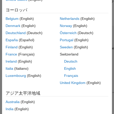
バイナリ ファイル データの読み取りと検証
成
の例から C コードを生成し、生成されたコードから実行可能フ
ァイルをビルドします。
他の開発環境へのコードの移動
ヨーロッパ
参考
この例の MATLAB コードを以下に示します。
Belgium
(English)
Netherlands
(English)
Denmark
(English)
Norway
(English)
L = 1020;

Deutschland
(Deutsch)
Österreich
(Deutsch)
Sineobject = dsp.SineWave(
'SamplesPerFrame'
,L,
...
'PhaseOffset'
,10,
'SampleRate'
,44100,
'Frequency'
,1000);

España
(Español)
Portugal
(English)
ft = dsp.FFT(
'FFTImplementation'
,
'FFTW'
);

Finland
(English)
Sweden
(English)
ift = dsp.IFFT(
'FFTImplementation'
,
'FFTW'
,
'ConjugateSymme
rng(1);

France
(Français)
Switzerland
Ireland
(English)
Deutsch
for
 Iter = 1:numIter

    Sinewave1 = Sineobject();

Italia
(Italiano)
English
    Input = Sinewave1 + 0.01*randn(size(Sinewave1));

    FFTCoeff = ft(Input);

Luxembourg
(English)
Français
    FFTCoeffMagSq = abs(FFTCoeff).^2;

United Kingdom
(English)
    EnergyFreqDomain = (1/L)*sum(FFTCoeffMagSq);

    [FFTCoeffSorted, ind] = sort(((1/L)*FFTCoeffMagSq),1,
アジア太平洋地域
    CumFFTCoeffs = cumsum(FFTCoeffSorted);

Australia
(English)
    EnergyPercent = (CumFFTCoeffs/EnergyFreqDomain)*100;

India
(English)
    Vec = find(EnergyPercent > 99.99);

    FFTCoeffsModified = zeros(L,1);
