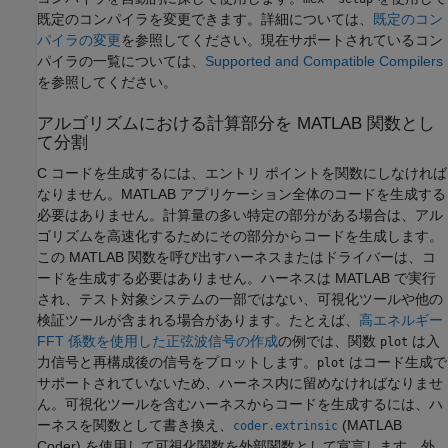
既定のコンパイラを変更できます。詳細については、
既定のコン
パイラの変更
を参照してください。現在サポートされているコン
パイラの一覧については、
Supported and Compatible Compilers
を参照してください。
アルゴリズムにおける計算部分を
MATLAB
関数とし
て分割
C コードを生成するには、エントリ ポイントを関数にしなければ
なりません。MATLAB アプリケーション全体のコードを生成する
必要はありません。計算量の多い特定の部分がある場合は、アル
ゴリズムを高速化するためにその部分からコードを生成します。
この MATLAB 関数を呼び出すハーネスまたはドライバーは、コ
ードを生成する必要はありません。ハーネスは MATLAB で実行
され、テスト対象システムの一部ではない、可視化ツールや他の
検証ツールが含まれる場合があります。たとえば、
高エネルギー
FFT 係数を使用した正弦波信号の作成
の例では、関数
は入
plot
力信号と再構成後の信号をプロットします。
はコード生成で
plot
サポートされていないため、ハーネス内に留めなければなりませ
ん。可視化ツールを含むハーネスからコードを生成するには、ハ
ーネスを関数として書き換え、
(MATLAB
coder.extrinsic
Coder)
を使用して可視化関数を外部関数として宣言します。外