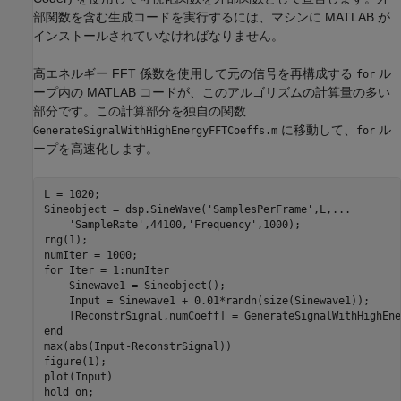
部関数を含む生成コードを実行するには、マシンに MATLAB が
インストールされていなければなりません。
高エネルギー FFT 係数を使用して元の信号を再構成する
ル
for
ープ内の MATLAB コードが、このアルゴリズムの計算量の多い
部分です。この計算部分を独自の関数
に移動して、
ル
GenerateSignalWithHighEnergyFFTCoeffs.m
for
ープを高速化します。
L = 1020;

Sineobject = dsp.SineWave(
'SamplesPerFrame'
,L,
...
'SampleRate'
,44100,
'Frequency'
,1000);

rng(1);

for
 Iter = 1:numIter

    Sinewave1 = Sineobject();

    Input = Sinewave1 + 0.01*randn(size(Sinewave1));

end
max(abs(Input-ReconstrSignal))

figure(1);

plot(Input)

hold 
on
;
