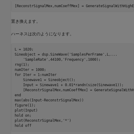
[ReconstrSignalMex,numCoeffMex] = GenerateSignalWithHighE
置き換えます。
ハーネスは次のようになります。
L = 1020;

Sineobject = dsp.SineWave(
'SamplesPerFrame'
,L,
...
'SampleRate'
,44100,
'Frequency'
,1000);

rng(1);

for
 Iter = 1:numIter

    Sinewave1 = Sineobject();

    Input = Sinewave1 + 0.01*randn(size(Sinewave1));

end
max(abs(Input-ReconstrSignalMex))

figure(1);

plot(Input)

hold 
on
;

plot(ReconstrSignalMex,
'*'
)

hold 
off