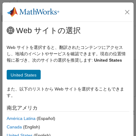
コンテンツへスキップ
MATLAB ヘルプ センター
オフキャンバス ナビゲーション メ
メインコンテンツ
Web サイトの選択
ドキュメンテーションのホーム
MATLAB
コードからの C コードの
信号処理
生成
Web サイトを選択すると、翻訳されたコンテンツにアクセス
し、地域のイベントやサービスを確認できます。現在の位置情
DSP System Toolbox
報に基づき、次のサイトの選択を推奨します:
United States
コード生成
この例では次を使用します。
C コード生成
DSP System Toolbox
DSP System Toolbox
United States
MATLAB コードからの C コードの生成
MATLAB Coder
MATLAB Coder
また、以下のリストから Web サイトを選択することもできま
項目一覧
す。
コンパイラの設定
®
MATLAB
Coder™
は、
DSP System Toolbox™
の関数および
アルゴリズムにおける計算部分を MATLAB
®
System object から、高度に最適化された ANSI
C および C++
南北アメリカ
関数として分割
コードを生成します。このコードを幅広いアプリケーションに展
コード生成に適したコードの作成
América Latina
(Español)
開できます。
MEX 関数とシミュレーションの比較
Canada
(English)
スタンドアロン実行可能ファイルの生成
この例では、
高エネルギー FFT 係数を使用した正弦波信号の作
United States
(English)