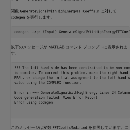
関数
に対して
GenerateSignalWithHighEnergyFFTCoeffs.m
を実行します。
codegen
codegen 
-args
{Input}
GenerateSignalWithHighEnergyFFTCoef
以下のメッセージが MATLAB コマンド プロンプトに表示されま
す。
??? The left-hand side has been constrained to be non-com
is complex. To correct this problem, make the right-hand 
REAL, or change the initial assignment to the left-hand s
value using the COMPLEX function.

Error in ==> GenerateSignalWithHighEnergy Line: 24 Column:
Code generation failed: View Error Report

Error using codegen

このメッセージは変数
を参照しています。コ
FFTCoeffsModified