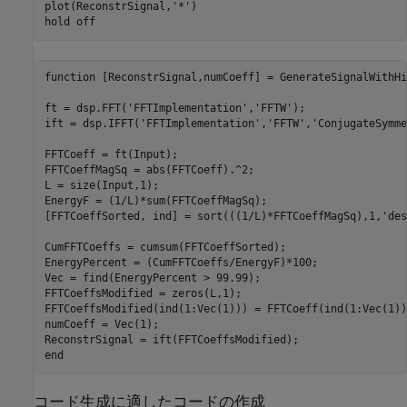
plot(ReconstrSignal,
'*'
)

hold 
off
function
 [ReconstrSignal,numCoeff] = GenerateSignalWithHi
ft = dsp.FFT(
'FFTImplementation'
,
'FFTW'
);

ift = dsp.IFFT(
'FFTImplementation'
,
'FFTW'
,
'ConjugateSymme
FFTCoeff = ft(Input);

FFTCoeffMagSq = abs(FFTCoeff).^2;

L = size(Input,1);

EnergyF = (1/L)*sum(FFTCoeffMagSq);

[FFTCoeffSorted, ind] = sort(((1/L)*FFTCoeffMagSq),1,
'des
CumFFTCoeffs = cumsum(FFTCoeffSorted);

EnergyPercent = (CumFFTCoeffs/EnergyF)*100;

Vec = find(EnergyPercent > 99.99);

FFTCoeffsModified = zeros(L,1);

FFTCoeffsModified(ind(1:Vec(1))) = FFTCoeff(ind(1:Vec(1)))
numCoeff = Vec(1);

end
コード生成に適したコードの作成