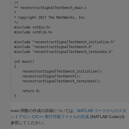
/*

** reconstructSignalTestbench_main.c

*

* Copyright 2017 The MathWorks, Inc.

*/

#include <stdio.h>

#include <stdlib.h>

#include "reconstructSignalTestbench_initialize.h"

#include "reconstructSignalTestbench.h"

#include "reconstructSignalTestbench_terminate.h"

int main()

{

    reconstructSignalTestbench_initialize();

    reconstructSignalTestbench();    

    reconstructSignalTestbench_terminate();

    return 0;

main 関数の作成の詳細については、
MATLAB コードからのスタ
ンドアロン C/C++ 実行可能ファイルの生成
(MATLAB Coder)
を
参照してください。