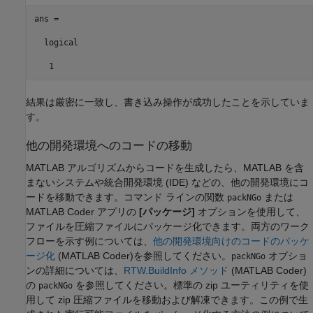
ans =

  logical

   1
結果は厳密に一致し、書き込み操作が成功したことを示していま
す。
他の開発環境へのコードの移動
MATLAB アルゴリズムからコードを生成したら、MATLAB を含
まないシステムや統合開発環境 (IDE) などの、他の開発環境にコ
ードを移動できます。コマンド ラインの関数
または
packNGo
MATLAB Coder
アプリの
[パッケージ]
オプションを使用して、
ファイルを圧縮ファイルにパッケージ化できます。両方のワーク
フローを示す例については、
他の開発環境向けのコードのパッケ
ージ化
(MATLAB Coder)
を参照してください。
オプショ
packNGo
ンの詳細については、
RTW.BuildInfo メソッド
(MATLAB Coder)
の
を参照してください。標準の zip ユーティリティを使
packNGo
用して zip 圧縮ファイルを移動および解凍できます。この例で生