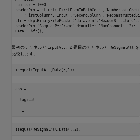
numIter = 1000;

headerPro = struct(
'FirstElemInBothCols'
,
'Number of Coeff
'FirstColumn'
,
'Input'
,
'SecondColumn'
,
'ReconstructedSi
bfr = dsp.BinaryFileReader(
'data.bin'
,
'HeaderStructure'
,
.
headerPro,
'SamplesPerFrame'
,M*numIter,
'NumChannels'
,2);

最初のチャネルと
、2 番目のチャネルと
を
InputAll
ReSignalAll
比較します。
isequal(InputAll,Data(:,1))
ans =

  logical

   1