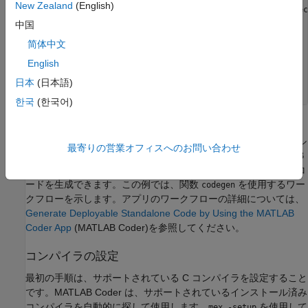
New Zealand
(English)
    FFTCoeffsModified(ind(1:Vec(1))) = FFTCoeff(ind(1:Vec
中国
end
简体中文
max(abs(Input-ReconstrSignal))

plot(Input,
'*'
);

English
hold 
on
;

plot(ReconstrSignal,
'o'
);

日本
(日本語)
hold 
off
;
한국
(한국어)
生成された実行可能ファイルは MATLAB 環境内で実行できま
す。また、コードをパッケージ化して、MATLAB がインストール
最寄りの営業オフィスへのお問い合わせ
されていない他の開発環境に移動することもできます。
MATLAB
Coder
アプリまたは関数
(MATLAB Coder)
を使用してコ
codegen
ードを生成できます。この例では、関数
を使用するワー
codegen
クフローを示します。アプリのワークフローの詳細については、
Generate Deployable Standalone Code by Using the MATLAB
Coder App
(MATLAB Coder)
を参照してください。
コンパイラの設定
最初の手順は、サポートされている C コンパイラを設定すること
です。
MATLAB Coder
は、サポートされているインストール済み
コンパイラを自動的に探して使用します。
を使用して
mex -setup