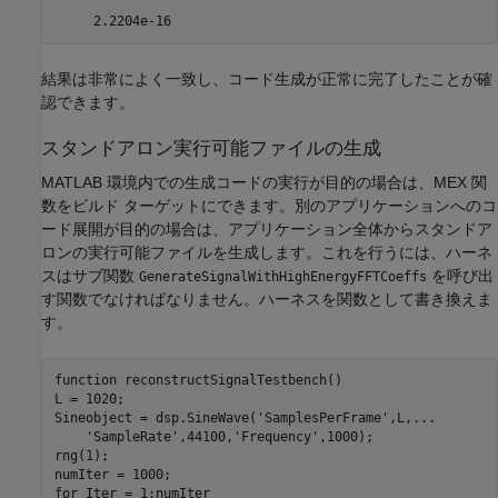
     2.2204e-16
結果は非常によく一致し、コード生成が正常に完了したことが確
認できます。
スタンドアロン実行可能ファイルの生成
MATLAB 環境内での生成コードの実行が目的の場合は、MEX 関
数をビルド ターゲットにできます。別のアプリケーションへのコ
ード展開が目的の場合は、アプリケーション全体からスタンドア
ロンの実行可能ファイルを生成します。これを行うには、ハーネ
スはサブ関数
を呼び出
GenerateSignalWithHighEnergyFFTCoeffs
す関数でなければなりません。ハーネスを関数として書き換えま
す。
function
 reconstructSignalTestbench()

L = 1020;

Sineobject = dsp.SineWave(
'SamplesPerFrame'
,L,
...
'SampleRate'
,44100,
'Frequency'
,1000);

rng(1);

for
 Iter = 1:numIter
