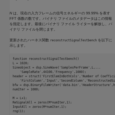
N
は、現在の入力フレームの信号エネルギーの 99.99% を表す
FFT 係数の数です。バイナリ ファイルのメタデータはこの情報
を指定します。最後にバイナリ ファイル ライターを解放し、バ
イナリ ファイルを閉じます。
更新されたハーネス関数
を以下に
reconstructSignalTestbench
示します。
function
 reconstructSignalTestbench()

L = 1020;

Sineobject = dsp.SineWave(
'SamplesPerFrame'
,L,
...
'SampleRate'
,44100,
'Frequency'
,1000);

header = struct(
'FirstElemInBothCols'
,
'Number of Coeffici
'FirstColumn'
,
'Input'
,
'SecondColumn'
,
'ReconstructedSi
bfw = dsp.BinaryFileWriter(
'data.bin'
,
'HeaderStructure'
,h
numIter = 1000;

M = L+1;

ReSignalAll = zeros(M*numIter,1);

InputAll = zeros(M*numIter,1);

rng(1);
