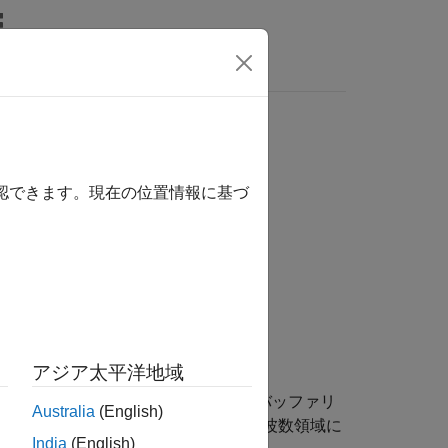
MATLAB Answers
ラメトリック推定
確認できます。現在の位置情報に基づ
アジア太平洋地域
ク推定を計算します。ブロックは入力信号をバッファリ
Australia
(English)
は信号の FFT を取得し、それを周波数領域に
India
(English)