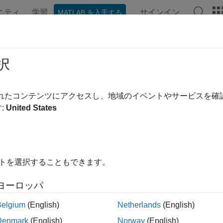
ニティ
学習
サインイン
MATLAB を入手する
ンテーション
例
関数
ブロック
アプリ
ビデオ
rt-Time FFT
択
高速フーリエ変換 (STFT) 法を使用したスペクトルのノンパ
されたコンテンツにアクセスし、地域のイベントやサービスを
:
United States
ージをすべて展開する
ライブラリ:
DSP System Toolbox / Transforms
イトを選択することもできます。
ヨーロッパ
rt-Time FFT ブロックは、スペクトルのノンパラメトリッ
Belgium
(English)
Netherlands
(English)
、ウィンドウを適用し、ゼロ パディングします。次に、ブロック
Denmark
(English)
Norway
(English)