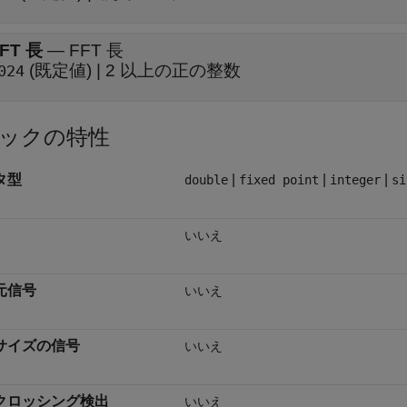
FT 長
—
FFT 長
(既定値) | 2 以上の正の整数
024
ックの特性
タ型
|
|
|
double
fixed point
integer
si
いいえ
元信号
いいえ
サイズの信号
いいえ
クロッシング検出
いいえ