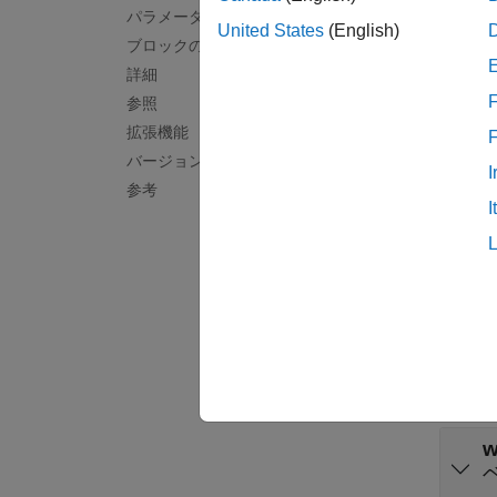
変換し
パラメーター
United States
(English)
ブロックの特性
例
詳細
Speec
F
参照
拡張機能
Denoise a sig
バージョン履歴
I
参考
端子
I
入力
すべて
x
w