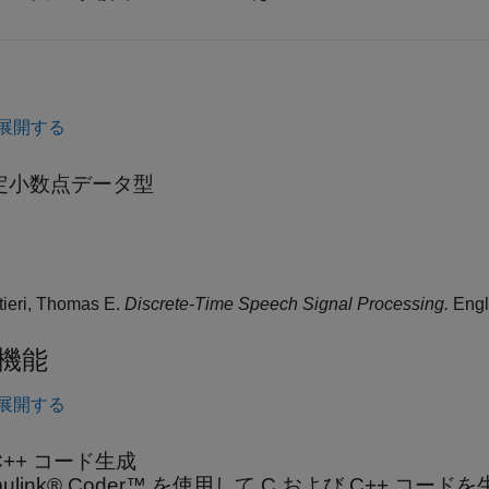
展開する
定小数点データ型
tieri, Thomas E.
Discrete-Time Speech Signal Processing.
Engle
機能
展開する
C++ コード生成
mulink® Coder™ を使用して C および C++ コー