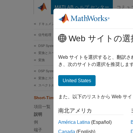
コンテンツへスキップ
MATLAB ヘルプ センター
コミュ
ドキュメ
ドキュメンテーションのホーム
信号処理
Sho
Web サイトの選
DSP System Toolbox
変換とスペクトル解析
短時間
Web サイトを選択すると、翻訳
変換
き、次のサイトの選択を推奨します
このペ
DSP System Toolbox
変換とスペクトル解析
United States
スペクトル解析
また、以下のリストから Web サ
Short-Time FFT
説明
項目一覧
南北アメリカ
説明
Sho
例
América Latina
(Español)
ングし
端子
Canada
(English)