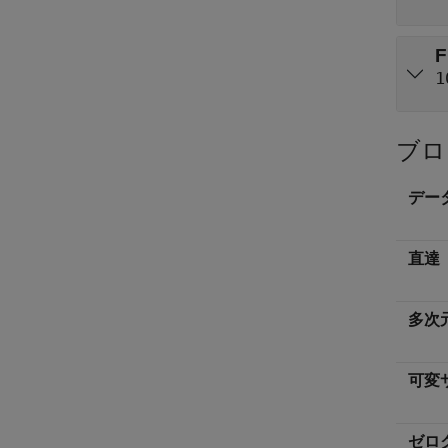
F
1
ブロ
デー
直達
多次
可変
ゼロ