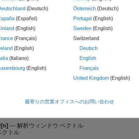
ます。
Deutschland
(Deutsch)
Österreich
(Deutsch)
España
(Español)
Portugal
(English)
h Enhancement with Gain in Frequency Domain
inland
(English)
Sweden
(English)
France
(Français)
Switzerland
nal by applying selective gain on the signal in the frequency domain. Convert the denoised signal back into time
domain and play the signal using Audio Device Writer.
reland
(English)
Deutsch
talia
(Italiano)
English
Luxembourg
(English)
Français
United Kingdom
(English)
展開する
[n]
—
入力信号
最寄りの営業オフィスへのお問い合わせ
ベクトル | 行列
[n]
—
解析ウィンドウ ベクトル
ベクトル