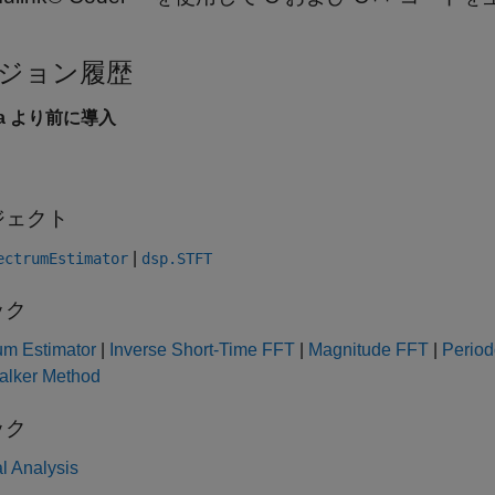
ジョン履歴
6a より前に導入
ジェクト
|
ectrumEstimator
dsp.STFT
ック
um Estimator
|
Inverse Short-Time FFT
|
Magnitude FFT
|
Perio
alker Method
ック
l Analysis