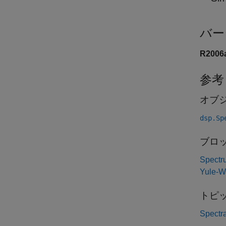
バー
R200
参考
オブ
dsp.Sp
ブロ
Spectr
Yule-W
トピ
Spectra