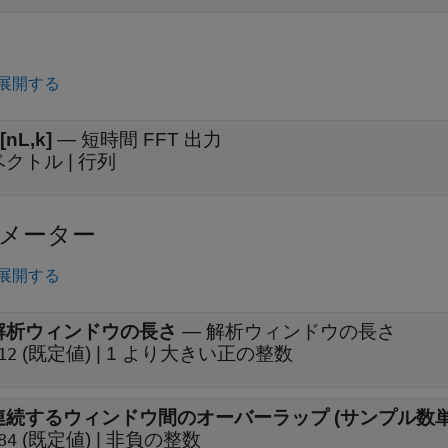
展開する
[nL,k]
—
短時間 FFT 出力
ベクトル | 行列
メーター
展開する
解析ウィンドウの長さ
—
解析ウィンドウの長さ
(既定値) | 1 より大きい正の整数
12
連続するウィンドウ間のオーバーラップ (サンプル数単
(既定値) | 非負の整数
84