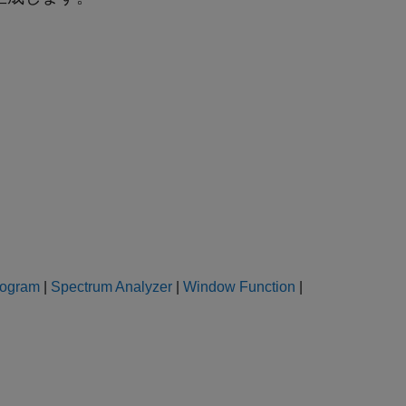
dogram
|
Spectrum Analyzer
|
Window Function
|