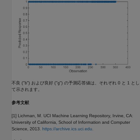
不良 ("
") および良好 ("
") の予測応答値は、それぞれ 0 と 1 とし
b
g
て示されます。
参考文献
[1] Lichman, M. UCI Machine Learning Repository, Irvine, CA:
University of California, School of Information and Computer
Science, 2013.
https://archive.ics.uci.edu
.