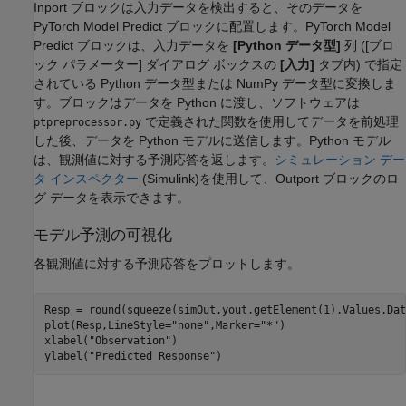
Inport ブロックは入力データを検出すると、そのデータを
PyTorch Model Predict ブロックに配置します。PyTorch Model
Predict ブロックは、入力データを
[Python データ型]
列 ([ブロ
ック パラメーター] ダイアログ ボックスの
[入力]
タブ内) で指定
されている Python データ型または NumPy データ型に変換しま
す。ブロックはデータを Python に渡し、ソフトウェアは
で定義された関数を使用してデータを前処理
ptpreprocessor.py
した後、データを Python モデルに送信します。Python モデル
は、観測値に対する予測応答を返します。
シミュレーション デー
タ インスペクター
(Simulink)
を使用して、Outport ブロックのロ
グ データを表示できます。
モデル予測の可視化
各観測値に対する予測応答をプロットします。
Resp = round(squeeze(simOut.yout.getElement(1).Values.Data
plot(Resp,LineStyle=
"none"
,Marker=
"*"
)

xlabel(
"Observation"
)

ylabel(
"Predicted Response"
)