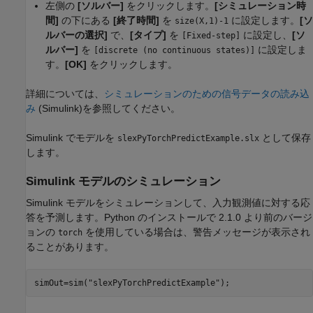
左側の
[ソルバー]
をクリックします。
[シミュレーション時
間]
の下にある
[終了時間]
を
に設定します。
[ソ
size(X,1)-1
ルバーの選択]
で、
[タイプ]
を
に設定し、
[ソ
[Fixed-step]
ルバー]
を
に設定しま
[discrete (no continuous states)]
す。
[OK]
をクリックします。
詳細については、
シミュレーションのための信号データの読み込
み
(Simulink)
を参照してください。
Simulink でモデルを
として保存
slexPyTorchPredictExample.slx
します。
Simulink モデルのシミュレーション
Simulink モデルをシミュレーションして、入力観測値に対する応
答を予測します。Python のインストールで 2.1.0 より前のバージ
ョンの
を使用している場合は、警告メッセージが表示され
torch
ることがあります。
simOut=sim(
"slexPyTorchPredictExample"
);