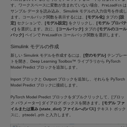
す。ワークスペースに変数が含まれていない場合、
は
PreLoadFcn
サンプル データを読み込み、Simulink モデルの入力信号を作成し
ます。コールバック関数を表示するには、
[モデル化]
タブの
[設
定]
セクションで、
[モデル設定]
をクリックし、
[モデル プロパテ
ィ]
を選択します。次に、
[コールバック]
タブの
[モデルのコール
バック]
ペインで
コールバック関数を選択します。
PreLoadFcn
Simulink モデルの作成
新しい Simulink モデルを作成するには、
[空のモデル]
テンプレー
トを開き、Deep Learning Toolbox™ ライブラリから PyTorch
Model Predict ブロックを追加します。
Inport ブロックと Outport ブロックを追加し、それらを PyTorch
Model Predict ブロックに接続します。
PyTorch Model Predict ブロックをダブルクリックして、[ブロッ
ク パラメーター] ダイアログ ボックスを開きます。
[モデル ファ
イルまたは重み (state_dict) ファイルへのパス]
テキスト ボック
スに、
と入力します。
ptmodel.pth