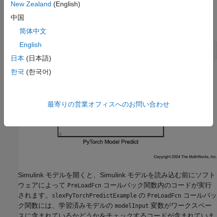
New Zealand
(English)
しいモデルを作成することもできます。
中国
Simulink モデル
を開きます。
slexPyTorchPredictExample.slx
简体中文
English
open_system(
"slexPyTorchPredictExample"
);
日本
(日本語)
한국
(한국어)
最寄りの営業オフィスへのお問い合わせ
Simulink モデルを開くと、Simulink モデルを読み込む前にソフト
ウェアによって
コールバック関数内のコードが実行
PreLoadFcn
されます。
の
コールバッ
slexPyTorchPredictExample
PreLoadFcn
ク関数には、学習済みモデルの
変数がワークスペー
modelInput
スに含まれているかどうかをチェックするコードが含まれていま