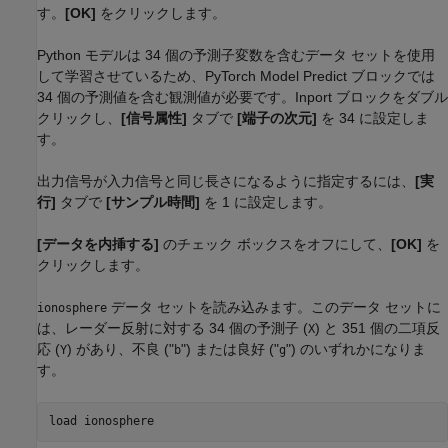
す。
[OK]
をクリックします。
Python モデルは 34 個の予測子変数を含むデータ セットを使用
して学習させているため、PyTorch Model Predict ブロックでは
34 個の予測値を含む観測値が必要です。Inport ブロックをダブル
クリックし、
[信号属性]
タブで
[端子の次元]
を 34 に設定しま
す。
出力信号が入力信号と同じ長さになるように指定するには、
[実
行]
タブで
[サンプル時間]
を 1 に設定します。
[データを内挿する]
のチェック ボックスをオフにして、
[OK]
を
クリックします。
データ セットを読み込みます。このデータ セットに
ionosphere
は、レーダー反射に対する 34 個の予測子 (
) と 351 個の二項反
X
応 (
) があり、不良 ("
") または良好 ("
") のいずれかになりま
Y
b
g
す。
load 
ionosphere