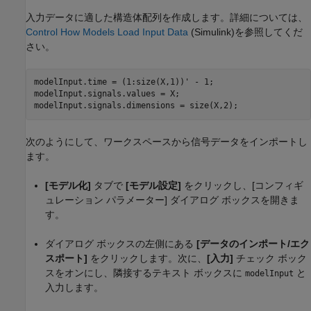
入力データに適した構造体配列を作成します。詳細については、
Control How Models Load Input Data
(Simulink)
を参照してくだ
さい。
modelInput.time = (1:size(X,1))' - 1;

modelInput.signals.values = X;

modelInput.signals.dimensions = size(X,2);
次のようにして、ワークスペースから信号データをインポートし
ます。
[モデル化]
タブで
[モデル設定]
をクリックし、[コンフィギ
ュレーション パラメーター] ダイアログ ボックスを開きま
す。
ダイアログ ボックスの左側にある
[データのインポート/エク
スポート]
をクリックします。次に、
[入力]
チェック ボック
スをオンにし、隣接するテキスト ボックスに
と
modelInput
入力します。