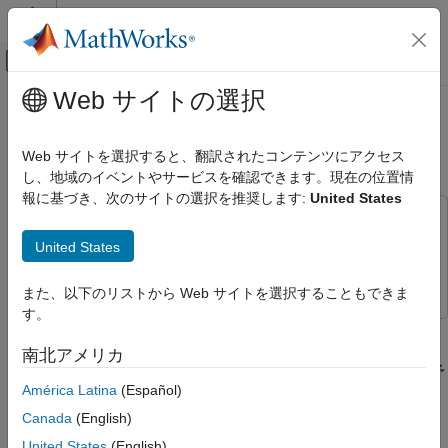
コンテンツへスキップ
MATLAB ヘルプ センター
オフキャンバス ナビゲーション メ
メインコンテンツ
Web サイトの選択
ドキュメンテーションのホーム
PyTorch Model Predict ブロックを
AI および統計
使用した応答の予測
Web サイトを選択すると、翻訳されたコンテンツにアクセス
し、地域のイベントやサービスを確認できます。現在の位置情
Deep Learning Toolbox
報に基づき、次のサイトの選択を推奨します:
United States
Simulink を使用した深層学習
この例では次を使用します。
Deep Learning Toolbox
Deep Learning Toolbox
Deep Learning Toolbox
United States
深層ニューラル ネットワークのインポートと
Simulink
Simulink
構築
また、以下のリストから Web サイトを選択することもできま
外部のプラットフォームからの事前学習済みの
す。
ネットワーク
この例では、Simulink® での予測に
PyTorch Model Predict
ブロッ
クを使用する方法を示します。ブロックは入力データを受け入
南北アメリカ
PyTorch Model Predict ブロックを使用した
れ、Python® で実行される学習済み機械学習モデルを使用して予
応答の予測
América Latina
(Español)
測した応答を返します。MATLAB は、CPython とも呼ばれる
項目一覧
Python のリファレンス実装をサポートしています。Mac または
Canada
(English)
用意された Simulink モデルを開く
Linux® プラットフォームを使用している場合は、Python は既に
United States
(English)