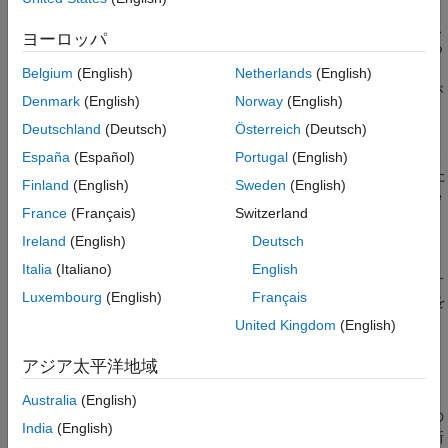
Simulink モデルの作成
インストールされています。Windows® を使用する場合は、
Simulink モデルのシミュレーション
https://www.python.org/downloads/
などで提供されているディス
ヨーロッパ
トリビューションをインストールする必要があります。詳細につ
モデル予測の可視化
いては、
Python を使用するためのシステムの構成
を参照してく
Belgium
(English)
Netherlands
(English)
参考
ださい。使用する MATLAB Python 環境には
モジュールが
torch
Denmark
(English)
Norway
(English)
インストールされている必要があります。
Deutschland
(Deutsch)
Österreich
(Deutsch)
PyTorch Model Predict ブロックには、Python で保存した事前学
España
(Español)
Portugal
(English)
習済みの PyTorch™ モデルが必要です。この例では、保存された
Finland
(English)
Sweden
(English)
モデル
が用意されています。これは、UCI Machine
ptmodel.pth
France
(Français)
Switzerland
Learning Repository [1] の
レーダー信号データ セッ
ionosphere
トの半分で学習させたニューラル ネットワーク バイナリ分類モ
Ireland
(English)
Deutsch
デルです。この例では、Python ファイル
、
ptScaler.pkl
Italia
(Italiano)
English
、および
も用意されています。サ
ptmodel.py
ptpreprocessor.py
Luxembourg
(English)
Français
ポートされる Python ファイルはすべて、
version 1.15.0 を
torch
使用して保存されました。
United Kingdom
(English)
用意された Simulink モデルを開く
アジア太平洋地域
この例では、PyTorch Model Predict ブロックを含む Simulink モ
Australia
(English)
デル
が用意されています。次の
slexPyTorchPredictExample.slx
India
(English)
セクションで説明するように、Simulink モデルを開くことも、新