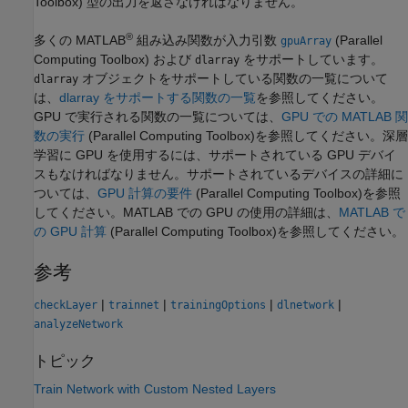
Toolbox)
型の出力を返さなければなりません。
®
多くの MATLAB
組み込み関数が入力引数
(Parallel
gpuArray
Computing Toolbox)
および
をサポートしています。
dlarray
オブジェクトをサポートしている関数の一覧について
dlarray
は、
dlarray をサポートする関数の一覧
を参照してください。
GPU で実行される関数の一覧については、
GPU での MATLAB 関
数の実行
(Parallel Computing Toolbox)
を参照してください。
深層
学習に GPU を使用するには、サポートされている GPU デバイ
スもなければなりません。サポートされているデバイスの詳細に
ついては、
GPU 計算の要件
(Parallel Computing Toolbox)
を参照
してください。
MATLAB での GPU の使用の詳細は、
MATLAB で
の GPU 計算
(Parallel Computing Toolbox)
を参照してください。
参考
|
|
|
|
checkLayer
trainnet
trainingOptions
dlnetwork
analyzeNetwork
トピック
Train Network with Custom Nested Layers