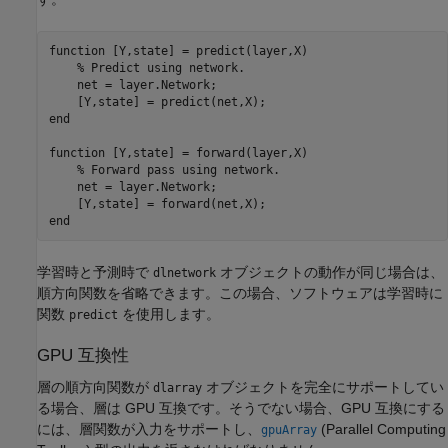
function
 [Y,state] = predict(layer,X)

% Predict using network.
    net = layer.Network;

end
function
 [Y,state] = forward(layer,X)

% Forward pass using network.
    net = layer.Network;

end
学習時と予測時で
オブジェクトの動作が同じ場合は、
dlnetwork
順方向関数を省略できます。この場合、ソフトウェアは学習時に
関数
を使用します。
predict
GPU 互換性
層の順方向関数が
オブジェクトを完全にサポートしてい
dlarray
る場合、層は GPU 互換です。そうでない場合、GPU 互換にする
には、層関数が入力をサポートし、
(Parallel Computing
gpuArray