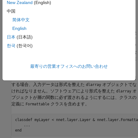
New Zealand
(English)
い。
中国
学習可能なパラメーターを持つ
オブジェ
dlnetwork
简体中文
クトを学習で使用するための自動的な初期化
English
カスタム層を作成すると、親ネットワークが完全に構築された後
日本
(日本語)
に、入れ子にされた
オブジェクトの学習可能なパラメ
dlnetwork
ーターを自動的に初期化させることができます。入れ子ネットワ
한국
(한국어)
ークを自動的に初期化する場合、入れ子にされた
を含
dlnetwork
む各カスタム層に渡す入力のサイズと形状を追跡し続ける必要は
ありません。
最寄りの営業オフィスへのお問い合わせ
オブジェクトに対して関数
と
を使用
dlnetwork
predict
forward
する場合、入力データは形式を整えた
オブジェクトでな
dlarray
ければなりません。ソフトウェアにより形式を整えた
オ
dlarray
ブジェクトが層の関数に必ず渡されるようにするには、クラスの
定義に
クラスを含めます。
Formattable
classdef
 myLayer < nnet.layer.Layer & nnet.layer.Formattab
...
end