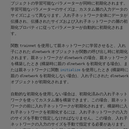
ブジェクトの学習可能なパラメーターが同時に初期化されます。
学習可能なパラメーターのサイズは、カスタム層の入力データの
サイズによって異なります。入れ子ネットワーク全体にデータが
伝播され、伝播されたサイズおよび入れ子ネットワークの層の初
期化プロパティに従ってパラメーターが自動的に初期化されま
す。
関数
を使用して親ネットワークに学習させると、入れ
trainnet
子にされた
オブジェクトが関数の呼び出し時に初期化
dlnetwork
されます。親ネットワークが
の場合、親ネットワーク
dlnetwork
を構築したとき (構築時に親の
を初期化する場合)、ま
dlnetwork
たは親ネットワークに関数
を使用したとき (構築時に
initialize
親の
を初期化しない場合)、入れ子にされた
dlnetwork
dlnetwork
オブジェクトが初期化されます。
自動的な初期化を使用しない場合は、初期化済みの入れ子ネット
ワークを使ってカスタム層を構築できます。この場合、親ネット
ワークの前に入れ子ネットワークが初期化されます。構築時に入
れ子ネットワークを初期化するには、入れ子ネットワークの入力
のサイズを手動で指定しなければなりません。この場合、入れ子
ネットワークの入力のサイズを手動で指定する必要があります。