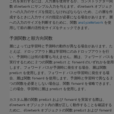
これを実行するには、入力層を使用するか、コンストラクター関
数
にサンプル入力を与えます。
オブジェク
dlnetwork
dlnetwork
トへの入力のサイズを指定しなければならないため、この層を作
成するときに入力サイズの指定が必要になる場合があります。層
への入力のサイズを判断するために、関数
を使
analyzeNetwork
用して前の層の活性化サイズをチェックできます。
予測関数と順方向関数
層によっては学習時と予測時の動作が異なる場合があります。た
とえば、ドロップアウト層は学習時にのみドロップアウトを行
い、予測時には何の影響も与えません。層は、フォワード パスを
実行するために 2 つの関数
と
のいずれかを使用
predict
forward
します。フォワード パスが予測時に発生する場合、層は関数
を使用します。フォワード パスが学習時に発生する場
predict
合、層は関数
を使用します。予測時と学習時で異なる 2
forward
つの関数を必要としない場合は、関数
を省略できます。
forward
この場合、学習時に層は
を使用します。
predict
カスタム層の関数
および
を実装する際は、
predict
forward
オブジェクト内の層が正しく動作することを確認する
dlnetwork
ために、
オブジェクトの関数
および
dlnetwork
predict
forward