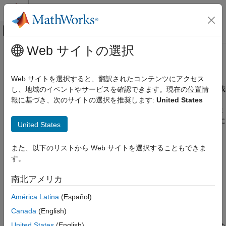
コンテンツへスキップ
MATLAB ヘルプ センター
オフキャンバス ナビゲーション メ
メインコンテンツ
Web サイトの選択
ドキュメンテーションのホーム
深層学習のネットワーク構成
AI および統計
Web サイトを選択すると、翻訳されたコンテンツにアクセス
それ自体がニューラル ネットワークを定義するカスタム層を作成
し、地域のイベントやサービスを確認できます。現在の位置情
Deep Learning Toolbox
するには、層定義の
セクションで、学
報に基づき、次のサイトの選択を推奨します:
United States
properties (Learnable)
深層ニューラル ネットワークのインポートと
習可能なパラメーターとして
オブジェクトを宣言しま
dlnetwork
構築
す。この手法は
"ネットワーク構成" と呼ばれます。以下の場合に
カスタム層
United States
ネットワーク構成を使用できます。
深層学習のネットワーク構成
また、以下のリストから Web サイトを選択することもできま
コントロール フローをもつネットワーク (入力データに応じ
項目一覧
す。
て動的に変更できるセクションをもつネットワークなど) の
学習可能なパラメーターを持つ dlnetwork オ
作成。
ブジェクトを学習で使用するための自動的な
南北アメリカ
初期化
ループをもつネットワーク (自分自身に出力をフィードバッ
América Latina
(Español)
予測関数と順方向関数
クするセクションをもつネットワークなど) の作成。
GPU 互換性
Canada
(English)
参考
United States
(English)