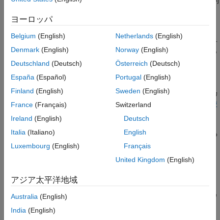
重みの共有の実装 (ツイン ニューラル ネットワークや敵対的
生成ネットワーク (GAN) など、異なるデータが同じ層を通
ヨーロッパ
過する必要があるネットワークなどにおいて)。
Belgium
(English)
Netherlands
(English)
学習可能なパラメーターと状態パラメーターの両方をもつ入れ子
Denmark
(English)
Norway
(English)
ネットワーク (たとえば、バッチ正規化層または LSTM 層をもつ
ネットワークなど) の場合は、層定義の
properties (Learnable,
Deutschland
(Deutsch)
Österreich
(Deutsch)
セクションでネットワークを宣言します。
State)
España
(Español)
Portugal
(English)
Finland
(English)
Sweden
(English)
学習可能なパラメーターを持つ
オブジェクトを含むカ
dlnetwork
スタム層を定義する方法の例については、
ネットワーク構成を使
France
(Français)
Switzerland
用した入れ子の深層学習層の定義
を参照してください。
Ireland
(English)
Deutsch
Italia
(Italiano)
English
入れ子層をもつネットワークに学習させる方法を説明する例につ
いては、
Train Network with Custom Nested Layers
を参照してく
Luxembourg
(English)
Français
ださい。
United Kingdom
(English)
層のブロックを表す単一の層 (残差ブロックなど) を作成するに
アジア太平洋地域
は、
を使用します。ネットワーク層を使用すると、
networkLayer
大規模なネットワークや繰り返しコンポーネントを含むネットワ
Australia
(English)
ークの構築と編集がシンプルになります。詳細については、
India
(English)
Create and Train Network with Nested Layers
を参照してくださ