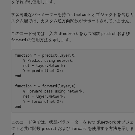
をそれぞれ使用します。
学習可能なパラメーターを持つ
オブジェクトを含むカ
dlnetwork
スタム層では、カスタム逆方向関数がサポートされていません。
このコード例では、入力
をもつ関数
および
dlnetwork
predict
の使用方法を示します。
forward
function
 Y = predict(layer,X)

% Predict using network.
    net = layer.Network;

end
function
 Y = forward(layer,X)

% Forward pass using network.
    net = layer.Network;

end
このコード例では、状態パラメーターをもつ
オブジェ
dlnetwork
クトと共に関数
および
を使用する方法を示しま
predict
forward
す。