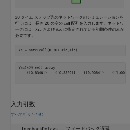
20 タイム ステップ先のネットワークのシミュレーションを
行うには、長さ 20 の空の cell 配列を入力します。ネットワ
ークには、
および
に指定されている初期条件のみが
Xic
Aic
必要です。
Yc = netc(cell(0,20),Xic,Aic)
Yc=
1×20 cell array
    {[0.8346]}    {[0.3329]}    {[0.9084]}    {[1.0000]
入力引数
すべて折りたたむ
—
フィードバック遅延
feedbackDelays