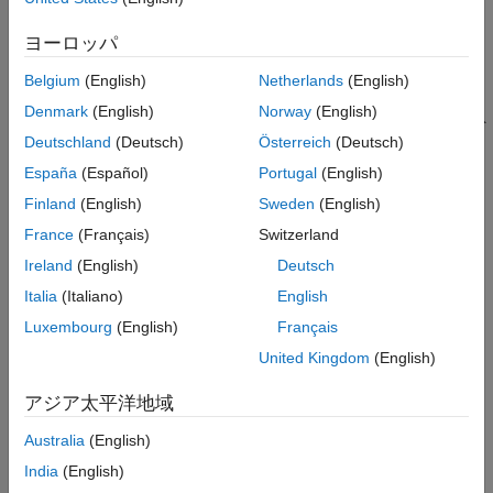
説明
ヨーロッパ
narnet(
,
,
,
)
feedbackDelays
hiddenSizes
feedbackMode
trainFcn
は、次の引数を取ります。
Belgium
(English)
Netherlands
(English)
Denmark
(English)
Norway
(English)
増加する 0 または正のフィードバック遅延から成る行ベクト
Deutschland
(Deutsch)
Österreich
(Deutsch)
ル
feedbackDelays
España
(Español)
Portugal
(English)
1 つ以上の隠れ層のサイズの行ベクトル
hiddenSizes
Finland
(English)
Sweden
(English)
France
(Français)
Switzerland
フィードバックのタイプ
feedbackMode
Ireland
(English)
Deutsch
学習関数
trainFcn
Italia
(Italiano)
English
Luxembourg
(English)
Français
これは、NAR ニューラル ネットワークを返します。
United Kingdom
(English)
NAR (非線形自己回帰) ニューラル ネットワークには、時系列の
過去の値からその時系列を予測するように学習させることができ
アジア太平洋地域
ます。
Australia
(English)
例
India
(English)