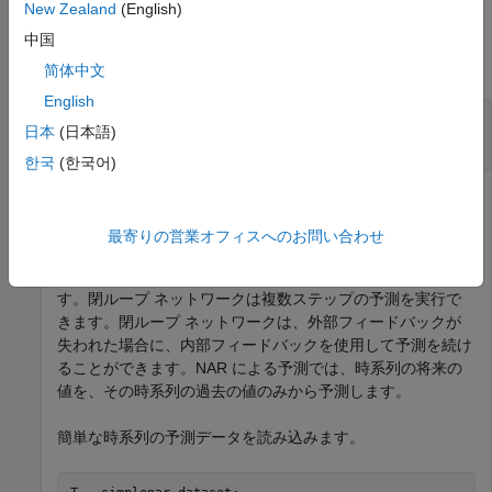
New Zealand
(English)
例
中国
すべて折りたたむ
简体中文
English
NAR ネットワークの学習および新しいデータで
日本
(日本語)
の予測
한국
(한국어)
非線形自己回帰 (NAR) ニューラル ネットワークの学習およ
最寄りの営業オフィスへのお問い合わせ
び新しい時系列データでの予測を行います。時系列の一連の
値の予測は、
"複数ステップの予測"
としても知られていま
す。閉ループ ネットワークは複数ステップの予測を実行で
きます。閉ループ ネットワークは、外部フィードバックが
失われた場合に、内部フィードバックを使用して予測を続け
ることができます。NAR による予測では、時系列の将来の
値を、その時系列の過去の値のみから予測します。
簡単な時系列の予測データを読み込みます。