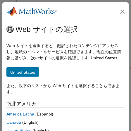
コンテンツへスキップ
MATLAB ヘルプ センター
オフキャンバス ナビゲーション メ
メインコンテンツ
Web サイトの選択
ドキュメンテーションのホーム
narnet
AI および統計
Web サイトを選択すると、翻訳されたコンテンツにアクセス
(削除予定) 非線形自己回帰ニューラル ネットワーク
し、地域のイベントやサービスを確認できます。現在の位置情
Deep Learning Toolbox
報に基づき、次のサイトの選択を推奨します:
United States
ページ内をすべて折りたたむ
narnet
United States
項目一覧
は将来のリリースで削除される予定です。詳細に
narnet
ついては、
Transition Legacy Neural Network Code to
構文
dlnetwork Workflows
を参照してください。
また、以下のリストから Web サイトを選択することもできま
説明
す。
例
コードの更新に関するアドバイスについては、
バージョン
入力引数
履歴
を参照してください。
南北アメリカ
バージョン履歴
América Latina
(Español)
参考
構文
Canada
(English)
narnet(feedbackDelays,hiddenSizes,feedbackMode,trainFcn)
United States
(English)