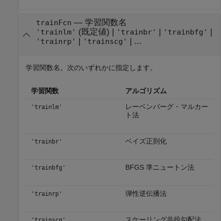
—
学習関数名
trainFcn
(既定値) |
|
|
'trainlm'
'trainbr'
'trainbfg'
|
| ...
'trainrp'
'trainscg'
学習関数名。次のいずれかに指定します。
学習関数
アルゴリズム
レーベンバーグ・マルカー
'trainlm'
ト法
ベイズ正則化
'trainbr'
BFGS 準ニュートン法
'trainbfg'
弾性逆伝播法
'trainrp'
スケーリング共役勾配法
'trainscg'