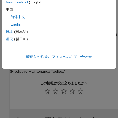
New Zealand
(English)
条件付き GAN の使用による合成信号の生成
中国
条件付き敵対的生成ネットワークの使用による合成信号の生成。
(Signal Processing Toolbox)
简体中文
English
深層学習を使用した化学的プロセスの故障検出
日本
(日本語)
シミュレーション データを使用して、化学的プロセスの故障を検
한국
(한국어)
出できるニューラル ネットワークに学習させる。
(Predictive Maintenance Toolbox)
深層学習を使用した転動体ベアリングの故障診断
最寄りの営業オフィスへのお問い合わせ
この例では、深層学習の手法を使用して、転動体ベアリングの故
障診断を行う方法を説明します。
(Predictive Maintenance Toolbox)
この情報は役に立ちましたか？