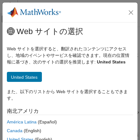
コンテンツへスキップ
MATLAB ヘルプ センター
オフキャンバス ナビゲーション メ
メインコンテンツ
Web サイトの選択
ドキュメンテーションのホーム
自律制御システム
AI および統計
Web サイトを選択すると、翻訳されたコンテンツにアクセス
強化学習、予知保全、自律ナビゲーションのアプリケーションに
し、地域のイベントやサービスを確認できます。現在の位置情
Deep Learning Toolbox
おける深層学習ワークフローの拡張
報に基づき、次のサイトの選択を推奨します:
United States
用途
Deep Learning Toolbox™ を使用して、強化学習、予知保全、自
カテゴリ
律ナビゲーションの各アプリケーションに深層学習を組み込みま
United States
す。
イメージ処理とコンピューター ビジョン
信号処理、オーディオ、無線
また、以下のリストから Web サイトを選択することもできま
カテゴリ
Physics-Informed Machine Learning
す。
低次元化モデリング
強化学習
南北アメリカ
自律制御システム
不明な動的環境とのやり取りによる深層ニューラル ネットワーク
エージェントの学習
強化学習
América Latina
(Español)
予知保全
予知保全
Canada
(English)
予知保全アプリケーションにおける深層学習ワークフローの拡張
自律ナビゲーション
United States
(English)