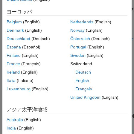
自律ナビゲーション
テキスト分析と金融工学
自律ナビゲーション アプリケーションにおける深層学習ワークフ
エンドツーエンドの AI ワークフロー
ヨーロッパ
ローの拡張
Belgium
(English)
Netherlands
(English)
注目の例
Denmark
(English)
Norway
(English)
Deutschland
(Deutsch)
Österreich
(Deutsch)
滑走ロボットを制御するための DDPG エージェントの学
習
España
(Español)
Portugal
(English)
摩擦のない 2 次元平面上を滑走するロボットを制御するために
Finland
(English)
Sweden
(English)
DDPG エージェントに学習させる。
France
(Français)
Switzerland
(Reinforcement Learning Toolbox)
Ireland
(English)
Deutsch
Train Hybrid SAC Agent for Path-Following Control
Italia
(Italiano)
English
Train a hybrid SAC agent for lane following control.
Luxembourg
(English)
Français
(Reinforcement Learning Toolbox)
United Kingdom
(English)
強化学習エージェントを使用した二足歩行ロボットの学
習
アジア太平洋地域
Simscape™ Multibody™
でモデル化された二足歩行ロボットを制
Australia
(English)
御するために、DDPG と TD3 エージェントを比較する。
(Reinforcement Learning Toolbox)
India
(English)