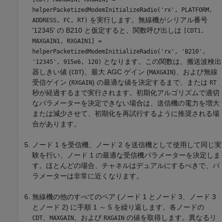
helperPacketizedModemInitializeRadio('rx', PLATFORM,
を実行します。無線機がシリアル番号
ADDRESS, FC, RT)
'12345' の B210 と仮定すると、関数呼び出しは
[CDT1,
MAXGAIN1, RXGAIN1] =
helperPacketizedModemInitializeRadio('rx', 'B210',
となります。この関数は、搬送波検出
'12345', 915e6, 120)
器しきい値 (
)、最大 AGC ゲイン (
)、および無線
CDT
MAXGAIN
受信ゲイン (
) の最適な値を決定するまで、または
RXGAIN
RT
秒が経過するまで実行されます。初期化アルゴリズムで適切
なパラメーターを決定できない場合は、送信機の電力を増大
または減少させて、初期化を再試行するように推奨される場
合があります。
ノード 1 を受信機、ノード 2 を送信機として使用して同じ実
験を行い、ノード 1 の最適な受信機パラメーターを決定しま
す。ほとんどの場合、チャネルはデュアルにするべきで、パ
ラメーターは非常に近くなります。
無線機の他のすべてのペア (ノード 1 とノード 3、ノード 3
とノード 2) に手順 1 ～ 5 を繰り返します。各ノードの
、
、および
の値を取得します。異なるリ
CDT
MAXGAIN
RXGAIN