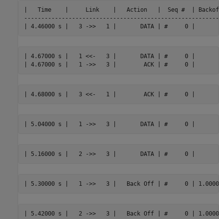
|   Time    |     Link    |   Action   |  Seq #  | Backof
----------------------------------------------------------
| 4.67000 s |   1 <<-   3 |       DATA | #     0 |
