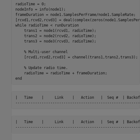
radioTime = 0;

nodeInfo = info(node1);

frameDuration = node1.SamplesPerFrame/node1.SampleRate;

while
 radioTime < runDuration

    trans1 = node1(rcvd1, radioTime);

    trans2 = node2(rcvd2, radioTime);

    trans3 = node3(rcvd3, radioTime);

% Multi-user channel
    [rcvd1,rcvd2,rcvd3] = channel(trans1,trans2,trans3);

% Update radio time.
end
|   Time    |     Link    |   Action   |  Seq #  | Backof
|   Time    |     Link    |   Action   |  Seq #  | Backof