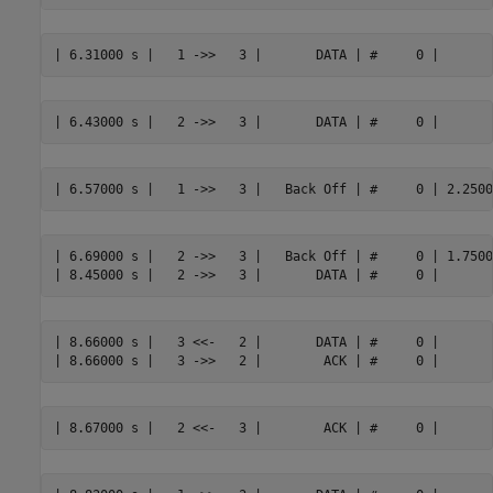
| 6.69000 s |   2 ->>   3 |   Back Off | #     0 | 1.7500
| 8.66000 s |   3 <<-   2 |       DATA | #     0 |
