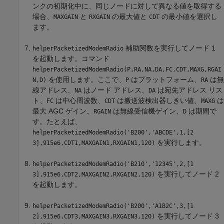
ンクの初期化中に、同じノードに対して異なる値を取得する
場合、
と
の最大値と
の最小値を選択し
MAXGAIN
RXGAIN
CDT
ます。
補助関数を実行してノード 1
helperPacketizedModemRadio
を起動します。コマンド
helperPacketizedModemRadio(P,RA,NA,DA,FC,CDT,MAXG,RGAI
を使用します。ここで、
はプラットフォーム、
は無
N,D)
P
RA
線アドレス、
はノード アドレス、
は宛先アドレス リス
NA
DA
ト、
は中心周波数、
は搬送波検出器しきい値、
は
FC
CDT
MAXG
最大 AGC ゲイン、
は無線受信機ゲイン、
は期間で
RGAIN
D
す。たとえば、
helperPacketizedModemRadio('B200','ABCDE',1,[2
を実行します。
3],915e6,CDT1,MAXGAIN1,RXGAIN1,120)
helperPacketizedModemRadio('B210','12345',2,[1
を実行してノード 2
3],915e6,CDT2,MAXGAIN2,RXGAIN2,120)
を起動します。
helperPacketizedModemRadio('B200','A1B2C',3,[1
を実行してノード 3
2],915e6,CDT3,MAXGAIN3,RXGAIN3,120)