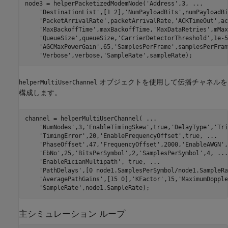
node3 = helperPacketizedModemNode(
'Address'
,3, 
...
'DestinationList'
,[1 2],
'NumPayloadBits'
,numPayloadBi
'PacketArrivalRate'
,packetArrivalRate,
'ACKTimeOut'
,ac
'MaxBackoffTime'
,maxBackoffTime,
'MaxDataRetries'
,mMax
'QueueSize'
,queueSize,
'CarrierDetectorThreshold'
,1e-5
'AGCMaxPowerGain'
,65,
'SamplesPerFrame'
,samplesPerFram
'Verbose'
,verbose,
'SampleRate'
,sampleRate);
オブジェクトを使用して伝播チャネルを
helperMultiUserChannel
構成します。
channel = helperMultiUserChannel( 
...
'NumNodes'
,3,
'EnableTimingSkew'
,true,
'DelayType'
,
'Tri
'TimingError'
,20,
'EnableFrequencyOffset'
,true, 
...
'PhaseOffset'
,47,
'FrequencyOffset'
,2000,
'EnableAWGN'
,
'EbNo'
,25,
'BitsPerSymbol'
,2,
'SamplesPerSymbol'
,4, 
...
'EnableRicianMultipath'
, true, 
...
'PathDelays'
,[0 node1.SamplesPerSymbol/node1.SampleRa
'AveragePathGains'
,[15 0],
'KFactor'
,15,
'MaximumDopple
'SampleRate'
,node1.SampleRate);
主シミュレーション ループ