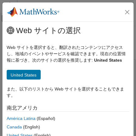
コンテンツへスキップ
MATLAB ヘルプ センター
オフキャンバス ナビゲーション メ
メインコンテンツ
Web サイトの選択
ドキュメンテーションのホーム
データ リンク レイヤーでパケット
無線通信
化されたモデム
Web サイトを選択すると、翻訳されたコンテンツにアクセス
し、地域のイベントやサービスを確認できます。現在の位置情
Communications Toolbox
報に基づき、次のサイトの選択を推奨します:
United States
システムレベルのシミュレーション
この例では次を使用します。
データ リンク レイヤーでパケット化された
Communications Toolbox
Communications Toolbox
United States
モデム
Communications Toolbox Support Package for USRP
項目一覧
Radio
Communications Toolbox Support Package for USRP
また、以下のリストから Web サイトを選択することもできま
必要なソフトウェアとハードウェア
Radio
す。
はじめに
Wireless Testbench Support Package for NI USRP
南北アメリカ
例の実行
Radios
Wireless Testbench Support Package for NI USRP
シミュレーション パラメーターの設定
Radios
América Latina
(Español)
主シミュレーション ループ
Wireless Testbench
Wireless Testbench
Canada
(English)
結果
United States
(English)