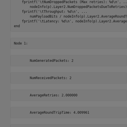
    fprintf(
'\tNumDroppedPackets (Max retries): %d\n'
, 
..
        nodeInfo(p).Layer2.NumDroppedPacketsDueToRetries)

    fprintf(
'\tThroughput: %d\n'
, 
...
        numPayloadBits / nodeInfo(p).Layer2.AverageRoundT
    fprintf(
'\tLatency: %d\n'
end