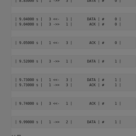
| 9.04000 s |   3 <<-   1 |       DATA | #     0 |

| 9.73000 s |   1 <<-   3 |       DATA | #     1 |
