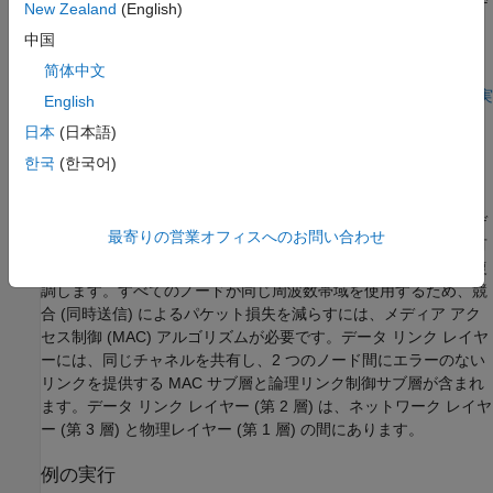
NI USRP デバイスを Ettus Research 300 シリーズ USRP デ
New Zealand
(English)
バイスにマッピングする方法については、
Supported Radio
中国
Devices
(Wireless Testbench)
を参照してください。
简体中文
SDR デバイスを使用して例を実行するには、
無線機を使用した実
English
行
を参照してください。
日本
(日本語)
はじめに
한국
(한국어)
パケット化された無線モデムは、無線チャネルを介してパケット
と呼ばれる情報をバーストで送信する通信システムです。各モデ
最寄りの営業オフィスへのお問い合わせ
ムまたはノードには物理レイヤーが含まれており、モデムは共有
周波数帯域で変調、送信、および受信を行った後、パケットを復
調します。すべてのノードが同じ周波数帯域を使用するため、競
合 (同時送信) によるパケット損失を減らすには、メディア アク
セス制御 (MAC) アルゴリズムが必要です。データ リンク レイヤ
ーには、同じチャネルを共有し、2 つのノード間にエラーのない
リンクを提供する MAC サブ層と論理リンク制御サブ層が含まれ
ます。データ リンク レイヤー (第 2 層) は、ネットワーク レイヤ
ー (第 3 層) と物理レイヤー (第 1 層) の間にあります。
例の実行