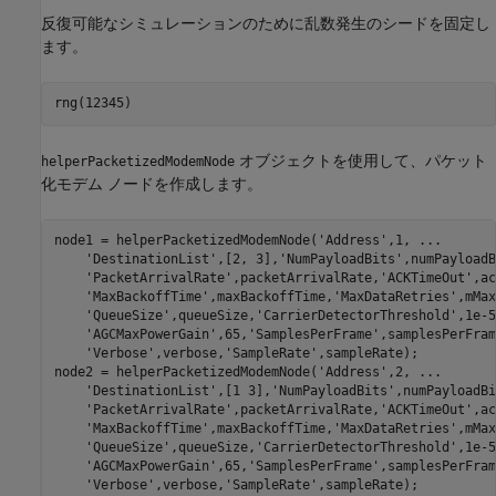
反復可能なシミュレーションのために乱数発生のシードを固定し
ます。
rng(12345) 
オブジェクトを使用して、パケット
helperPacketizedModemNode
化モデム ノードを作成します。
node1 = helperPacketizedModemNode(
'Address'
,1, 
...
'DestinationList'
,[2, 3],
'NumPayloadBits'
,numPayloadB
'PacketArrivalRate'
,packetArrivalRate,
'ACKTimeOut'
,ac
'MaxBackoffTime'
,maxBackoffTime,
'MaxDataRetries'
,mMax
'QueueSize'
,queueSize,
'CarrierDetectorThreshold'
,1e-5
'AGCMaxPowerGain'
,65,
'SamplesPerFrame'
,samplesPerFram
'Verbose'
,verbose,
'SampleRate'
,sampleRate);

node2 = helperPacketizedModemNode(
'Address'
,2, 
...
'DestinationList'
,[1 3],
'NumPayloadBits'
,numPayloadBi
'PacketArrivalRate'
,packetArrivalRate,
'ACKTimeOut'
,ac
'MaxBackoffTime'
,maxBackoffTime,
'MaxDataRetries'
,mMax
'QueueSize'
,queueSize,
'CarrierDetectorThreshold'
,1e-5
'AGCMaxPowerGain'
,65,
'SamplesPerFrame'
,samplesPerFram
'Verbose'
,verbose,
'SampleRate'
,sampleRate);
