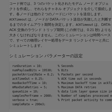
コード例では、3 つのパケット化されたモデム ノード オブジェ
クトを作成し、それらをチャネル オブジェクトを介して接続しま
す。各ノードは他の 2 つのノードにパケットを送信します。
は、ノードが DATA パケット送信が失敗したと判断す
ACKTimeout
るまでのタイムアウト期間を決定します。
は、DATA-
ACKTimeout
ACK 交換のラウンド トリップ期間 (この例では、0.21 秒) よりも
大きくなければなりません。このシミュレーションは時間ベース
で、すべての物理レイヤー処理をデータ リンク レイヤーと共に
シミュレートします。
シミュレーション パラメーターの設定
runDuration = 10;         
% Seconds
numPayloadBits = 19530;   
% Bits
packetArrivalRate = 0.2;  
% Packets per second
ackTimeOut = 0.25;        
% ACK time out in seconds
maxBackoffTime = 10;      
% Maximum backoff time in ackTi
mMaxDataRetries = 5;      
% Maximum DATA retries
queueSize = 10;           
% data link layer queue size in
samplesPerFrame = 2000;   
% Number of samples processed e
verbose = true;           
% Print packet activity to comm
sampleRate = 200e3;