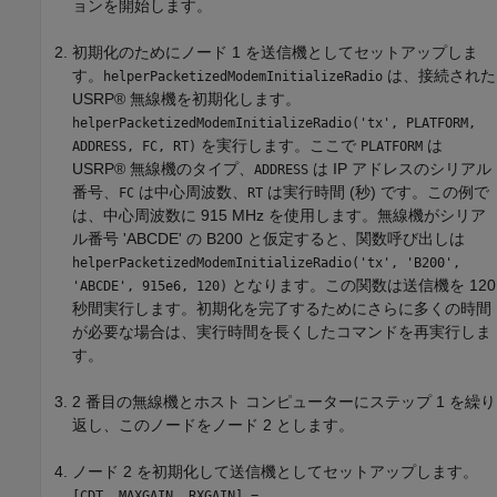
ョンを開始します。
初期化のためにノード 1 を送信機としてセットアップしま
す。
は、接続された
helperPacketizedModemInitializeRadio
USRP® 無線機を初期化します。
helperPacketizedModemInitializeRadio('tx', PLATFORM,
を実行します。ここで
は
ADDRESS, FC, RT)
PLATFORM
USRP® 無線機のタイプ、
は IP アドレスのシリアル
ADDRESS
番号、
は中心周波数、
は実行時間 (秒) です。この例で
FC
RT
は、中心周波数に 915 MHz を使用します。無線機がシリア
ル番号 'ABCDE' の B200 と仮定すると、関数呼び出しは
helperPacketizedModemInitializeRadio('tx', 'B200',
となります。この関数は送信機を 120
'ABCDE', 915e6, 120)
秒間実行します。初期化を完了するためにさらに多くの時間
が必要な場合は、実行時間を長くしたコマンドを再実行しま
す。
2 番目の無線機とホスト コンピューターにステップ 1 を繰り
返し、このノードをノード 2 とします。
ノード 2 を初期化して送信機としてセットアップします。
[CDT, MAXGAIN, RXGAIN] =