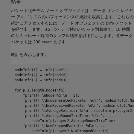
結果
パケット化モデム ノード オブジェクトは、データ リンク レイヤ
ー アルゴリズムのパフォーマンスの統計を収集します。これらの
統計にアクセスするには、ノード オブジェクトの
メソッド
info
を呼び出します。0.2 パケット/秒のパケット到着率で、10 秒間
のシミュレート時間のサンプル結果を以下に示します。各データ
パケットは 200 msec 長です。
統計を表示します。
nodeInfo(1) = info(node1);

nodeInfo(2) = info(node2);

nodeInfo(3) = info(node3);

for
 p=1:length(nodeInfo)

    fprintf(
'\nNode %d:\n'
, p);

    fprintf(
'\tNumGeneratedPackets: %d\n'
, nodeInfo(p).Nu
    fprintf(
'\tNumReceivedPackets: %d\n'
, nodeInfo(p).Num
    fprintf(
'\tAverageRetries: %f\n'
, nodeInfo(p).Layer2.
    fprintf(
'\tAverageRoundTripTime: %f\n'
, 
...
        nodeInfo(p).Layer2.AverageRoundTripTime)

    fprintf(
'\tNumDroppedPackets: %d\n'
, 
...
        nodeInfo(p).Layer2.NumDroppedPackets)
