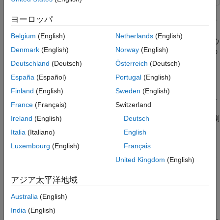
データ リンク レイヤー (第 2 層)
この例では、データ リンク レイヤー [
1
] でパケット化されたモ
モデム構造
ヨーロッパ
デムを実装する方法について説明します。このモデムは、パケッ
チャネル モデル
トベースの物理レイヤーと ALOHA ベースのデータ リンク レイ
Belgium
(English)
Netherlands
(English)
無線機を使用した実行
ヤーを特徴としています。ソフトウェア定義無線 (SDR) ハードウ
Denmark
(English)
Norway
(English)
考察
ェアを使用して、システムのシミュレーションまたはシステムの
パフォーマンス測定を行うことができます。
その他の調査
Deutschland
(Deutsch)
Österreich
(Deutsch)
参考文献
España
(Español)
Portugal
(English)
必要なソフトウェアとハードウェア
著作権情報
Finland
(English)
Sweden
(English)
既定では、この例はシステムのパフォーマンスをシミュレートし
参考
France
(Français)
Switzerland
ます。オプションで、次のいずれかの SDR デバイスと対応する
サポート パッケージを使用して、システムのパフォーマンスを測
Ireland
(English)
Deutsch
定できます。
Italia
(Italiano)
English
Luxembourg
(English)
Français
200 シリーズ USRP 無線機 (B2xx または N2xx) と
USRP 無
線機
。NI™ USRP デバイスを Ettus Research 200 シリーズ
United Kingdom
(English)
USRP デバイスにマッピングする方法については、
サポート
アジア太平洋地域
されているハードウェアと必要なソフトウェア
を参照してく
ださい。
Australia
(English)
India
(English)
300 シリーズ USRP 無線機 (X3xx) と
Wireless Testbench
。