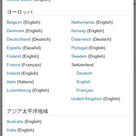
は、サイトを非表示にするときに使用するマ
hide(
,Map=
)
site
map
ップを指定します。
ヨーロッパ
Belgium
(English)
Netherlands
(English)
例
Denmark
(English)
Norway
(English)
例
Deutschland
(Deutsch)
Österreich
(Deutsch)
すべて折りたたむ
España
(Español)
Portugal
(English)
Finland
(English)
Sweden
(English)
送信機サイトの表示と非表示
France
(Français)
Switzerland
Ireland
(English)
Deutsch
Italia
(Italiano)
English
送信機サイトを作成して表示します。
Luxembourg
(English)
Français
United Kingdom
(English)
tx = txsite(
'Name'
,
'MathWorks Apple Hill'
,
...
'Latitude'
,42.3001, 
...
アジア太平洋地域
'Longitude'
,-71.3504);

show(tx)
Australia
(English)
India
(English)