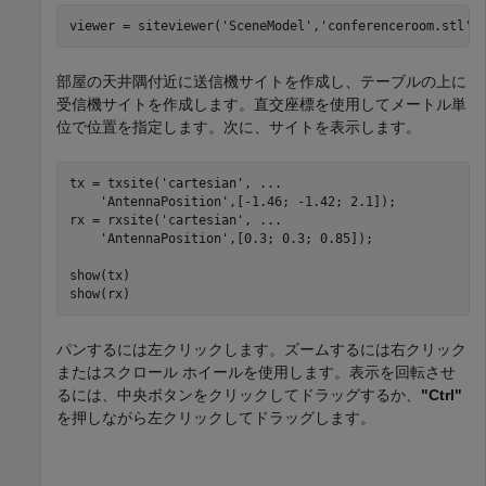
viewer = siteviewer(
'SceneModel'
,
'conferenceroom.stl'
)
部屋の天井隅付近に送信機サイトを作成し、テーブルの上に
受信機サイトを作成します。直交座標を使用してメートル単
位で位置を指定します。次に、サイトを表示します。
tx = txsite(
'cartesian'
, 
...
'AntennaPosition'
,[-1.46; -1.42; 2.1]);

rx = rxsite(
'cartesian'
, 
...
'AntennaPosition'
,[0.3; 0.3; 0.85]);

show(tx)

show(rx)
パンするには左クリックします。ズームするには右クリック
またはスクロール ホイールを使用します。表示を回転させ
るには、中央ボタンをクリックしてドラッグするか、
"Ctrl"
を押しながら左クリックしてドラッグします。