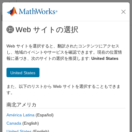
コンテンツへスキップ
MATLAB ヘルプ センター
オフキャンバス ナビゲーション メ
メインコンテンツ
Web サイトの選択
ドキュメンテーションのホーム
hide
無線通信
Web サイトを選択すると、翻訳されたコンテンツにアクセス
サイト ビューアー上でのサイトの非表示
し、地域のイベントやサービスを確認できます。現在の位置情
Communications Toolbox
報に基づき、次のサイトの選択を推奨します:
United States
伝播とチャネル モデル
ページ内をすべて折りたたむ
構文
hide
United States
項目一覧
hide(site)
また、以下のリストから Web サイトを選択することもできま
構文
hide(site,Map=map)
す。
説明
説明
例
南北アメリカ
は、指定されたアンテナ サイトの位置を現在のサイ
hide(
)
site
入力引数
ト ビューアー上で非表示にします。
América Latina
(Español)
バージョン履歴
参考
Canada
(English)
例
United States
(English)