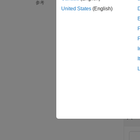
参考
United States
(English)
F
I
例
I
= g
pol
例
すべて