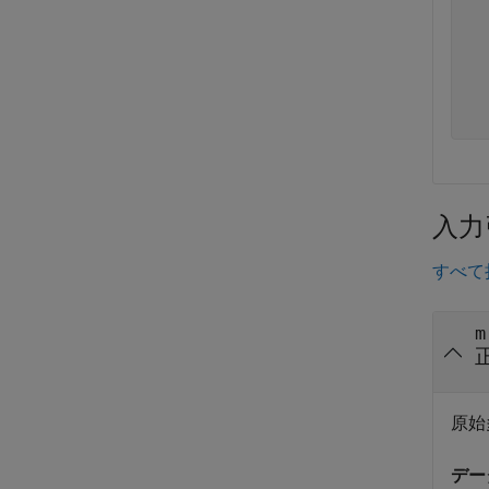
  
  
  
入力
すべて
m
原始
デー