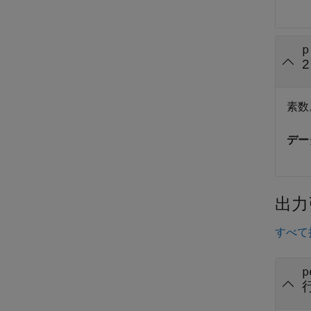
p
2
素数
デー
出力
すべて
p