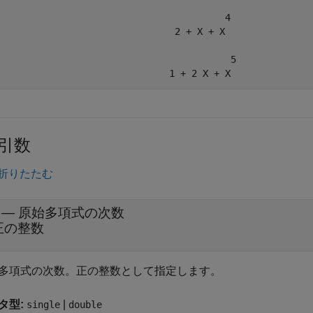
                                         4

                                2 + X + X 

                                          5

引数
折りたたむ
—
原始多項式の次数
正の整数
多項式の次数。正の整数として指定します。
タ型:
|
single
double