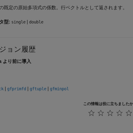
の既定の原始多項式の係数。行ベクトルとして返されます。
タ型:
|
single
double
ジョン履歴
6a より前に導入
|
|
|
ck
gfprimfd
gftuple
gfminpol
この情報は役に立ちました