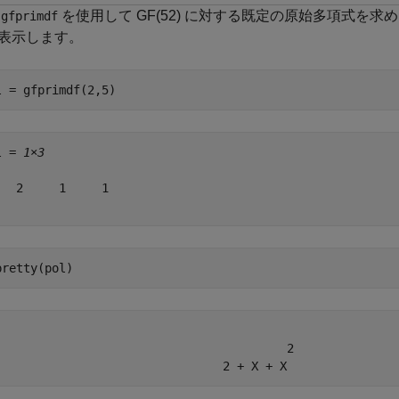
数
を使用して GF(52) に対する既定の原始多項式を
gfprimdf
表示します。
l = gfprimdf(2,5)
l = 
1×3
   2     1     1

pretty(pol)
                                         2
