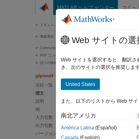
コンテンツへスキップ
MATLAB ヘルプ センター
コミュ
ドキュメ
ドキュメンテーションのホーム
無線通信
gfpr
Web サイトの選
Communications Toolbox
PHY コンポーネント
ガロア
Web サイトを選択すると、翻訳
誤りの検出と訂正
き、次のサイトの選択を推奨します
ページ
gfprimdf
構文
United States
項目一覧
構文
pol = 
また、以下のリストから Web サ
説明
pol = 
例
説明
南北アメリカ
入力引数
= g
pol
出力引数
América Latina
(Español)
バージョン履歴
Canada
(English)