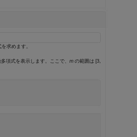
式を求めます。
始多項式を表示します。ここで、
m
の範囲は [3,