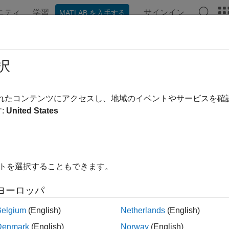
ニティ
学習
サインイン
MATLAB を入手する
ンテーション
例
関数
ブロック
アプリ
ビデオ
imdf
択
体に対して既定の原始多項式を与える
されたコンテンツにアクセスし、地域のイベントやサービスを
:
United States
内をすべて折りたたむ
gfprimdf(m)
イトを選択することもできます。
gfprimdf(m,p)
ヨーロッパ
m
は、GF(2
) の既定の原始多項式
を出力します
fprimdf(
)
pol
m
Belgium
(English)
Netherlands
(English)
Denmark
(English)
Norway
(English)