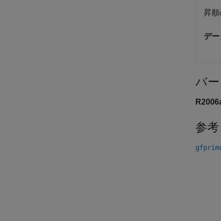
昇順
デー
バー
R200
参考
gfprim