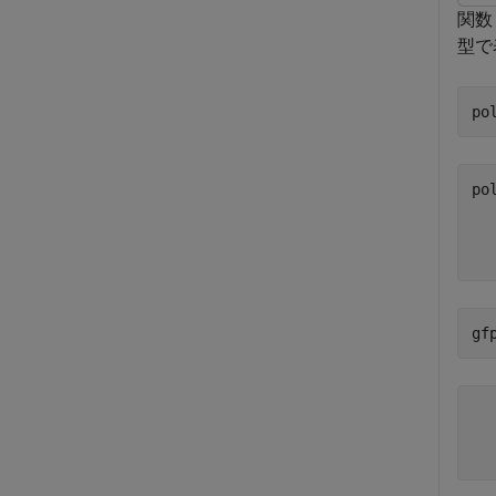
関
型で
po
po
  
gf
  