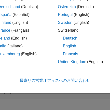
メモ
Deutschland
(Deutsch)
Österreich
(Deutsch)
m
この関数は、p が素数のとき、GF(p
) の計算を行います。GF(2
España
(Español)
Portugal
(English)
す。詳細については、
Primitive Polynomials and Element Repre
参照してください。
inland
(English)
Sweden
(English)
France
(Français)
Switzerland
reland
(English)
Deutsch
talia
(Italiano)
English
m
Luxembourg
(English)
Français
は、GF(p
) に対する既定の原始多項式の係数
fprimdf(
,
)
m
p
United Kingdom
(English)
折りたたむ
最寄りの営業オフィスへのお問い合わせ
GF(52) に対する既定の原始多項式を求める