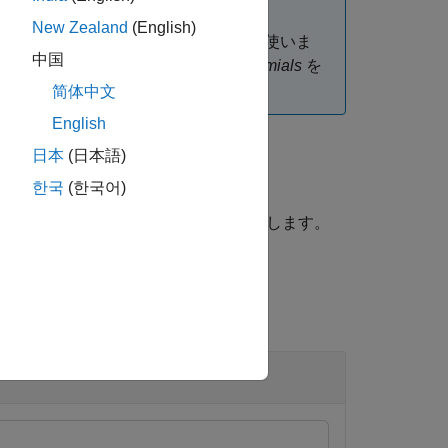
New Zealand
(English)
m
) で実行するには、関数
を使いま
primpoly
中国
sentations
の
Finding Primitive Polynomials
を
简体中文
English
日本
(日本語)
한국
(한국어)
を昇べきの順に与える行ベクトルを出力します。