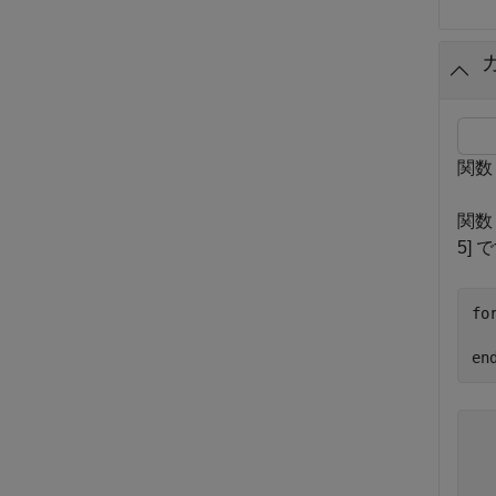
関
関
5] 
fo
en
  
  