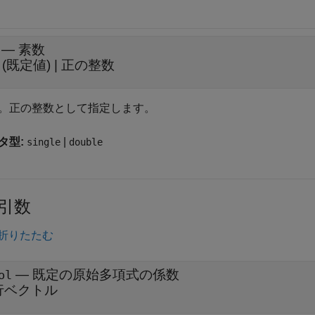
—
素数
(既定値) |
正の整数
。正の整数として指定します。
タ型:
|
single
double
引数
折りたたむ
— 既定の原始多項式の係数
ol
行ベクトル