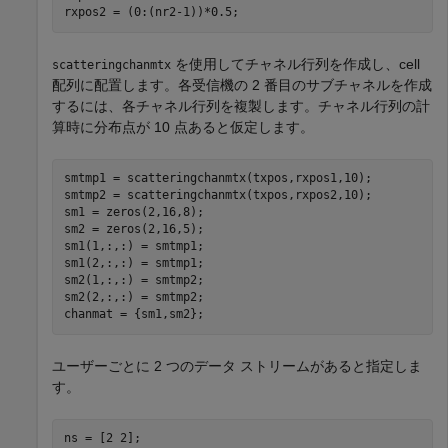
rxpos2 = (0:(nr2-1))*0.5;
を使用してチャネル行列を作成し、cell
scatteringchanmtx
配列に配置します。各受信機の 2 番目のサブチャネルを作成
するには、各チャネル行列を複製します。チャネル行列の計
算時に分布点が 10 点あると仮定します。
smtmp1 = scatteringchanmtx(txpos,rxpos1,10);

smtmp2 = scatteringchanmtx(txpos,rxpos2,10);

sm1 = zeros(2,16,8);

sm2 = zeros(2,16,5);

sm1(1,:,:) = smtmp1;

sm1(2,:,:) = smtmp1;

sm2(1,:,:) = smtmp2;

sm2(2,:,:) = smtmp2;

chanmat = {sm1,sm2};
ユーザーごとに 2 つのデータ ストリームがあると指定しま
す。
ns = [2 2];