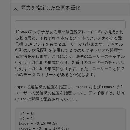
電力を指定した空間多重化
16 本のアンテナがある等間隔直線アレイ (ULA) で構成され
る基地局と、それぞれ 8 本および 5 本のアンテナがある受
信機 ULA アレイをもつ 2 ユーザーから始めます。チャネル
行列の 3 次元配列を使用して 2 つのサブキャリアを処理す
る方法を示します。これにより、最初のユーザーのチャネル
行列は 2×16×8 の形式になり、2 番目のユーザーのチャネル
行列は 2×16×5 の形式になります。また、ユーザーごとに 2
つのデータ ストリームがあると仮定します。
で送信機の位置を指定し、
および
で 2
txpos
rxpos1
rxpos2
ユーザーの受信機の位置を指定します。アレイ素子は、波長
の 1/2 の間隔で配置されています。
nr1 = 8;

nr2 = 5;

txpos = (0:15)*0.5;

rxpos1 = (0:(nr1-1))*0.5;
