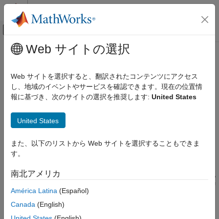
コンテンツへスキップ
MATLAB ヘルプ センター
オフキャンバス ナビゲーション メ
メインコンテンツ
Web サイトの選択
ドキュメンテーションのホーム
blkdiagbfweights
無線通信
Web サイトを選択すると、翻訳されたコンテンツにアクセス
MIMO チャネルのブロック対角化の重み
し、地域のイベントやサービスを確認できます。現在の位置情
Communications Toolbox
報に基づき、次のサイトの選択を推奨します:
United States
PHY コンポーネント
ページ内をすべて折りたたむ
MIMO
構文
United States
blkdiagbfweights
[wp,wc] = blkdiagbfweights(chanmat,ns)
また、以下のリストから Web サイトを選択することもできま
項目一覧
[wp,wc] = blkdiagbfweights(chanmat,ns,pt)
す。
説明
構文
説明
南北アメリカ
®
は、MATLAB
cell 配
[
,
] = blkdiagbfweights(
,
)
wp
wc
chanmat
ns
例
列
に含まれているチャネル応答行列から導出されたプリ
chanmat
América Latina
(Español)
入力引数
コーディングの重み
と結合の重み
を返します。
wp
wc
出力引数
Canada
(English)
参照
複数のユーザー チャネルを指定するには、
cell に各
chanmat
United States
(English)