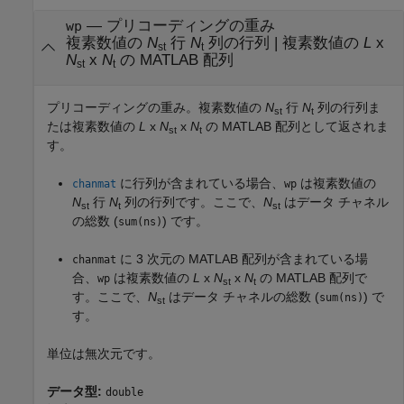
— プリコーディングの重み
wp
複素数値の
N
行
N
列の行列 | 複素数値の
L
x
st
t
N
x
N
の MATLAB 配列
st
t
プリコーディングの重み。複素数値の
N
行
N
列の行列ま
st
t
たは複素数値の
L
x
N
x
N
の MATLAB 配列として返されま
st
t
す。
に行列が含まれている場合、
は複素数値の
chanmat
wp
N
行
N
列の行列です。ここで、
N
はデータ チャネル
st
t
st
の総数 (
) です。
sum(ns)
に 3 次元の MATLAB 配列が含まれている場
chanmat
合、
は複素数値の
L
x
N
x
N
の MATLAB 配列で
wp
st
t
す。ここで、
N
はデータ チャネルの総数 (
) で
sum(ns)
st
す。
単位は無次元です。
データ型:
double