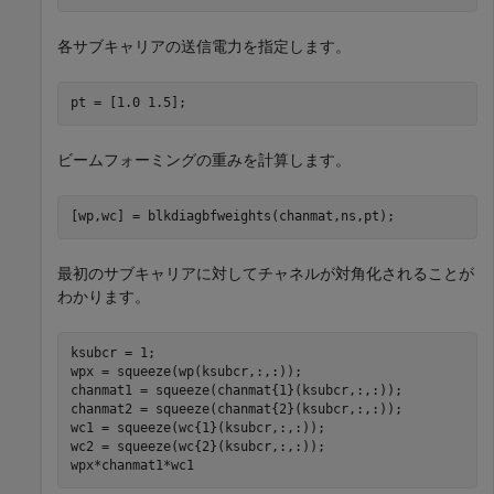
各サブキャリアの送信電力を指定します。
pt = [1.0 1.5];
ビームフォーミングの重みを計算します。
[wp,wc] = blkdiagbfweights(chanmat,ns,pt);
最初のサブキャリアに対してチャネルが対角化されることが
わかります。
ksubcr = 1;

wpx = squeeze(wp(ksubcr,:,:));

chanmat1 = squeeze(chanmat{1}(ksubcr,:,:));

chanmat2 = squeeze(chanmat{2}(ksubcr,:,:));

wc1 = squeeze(wc{1}(ksubcr,:,:));

wc2 = squeeze(wc{2}(ksubcr,:,:));

wpx*chanmat1*wc1