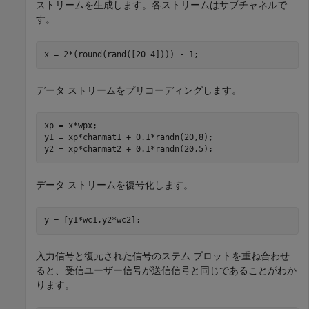
ストリームを生成します。各ストリームはサブチャネルで
す。
x = 2*(round(rand([20 4]))) - 1;
データ ストリームをプリコーディングします。
xp = x*wpx;

y1 = xp*chanmat1 + 0.1*randn(20,8);

y2 = xp*chanmat2 + 0.1*randn(20,5);
データ ストリームを復号化します。
y = [y1*wc1,y2*wc2];
入力信号と復元された信号のステム プロットを重ね合わせ
ると、受信ユーザー信号が送信信号と同じであることがわか
ります。