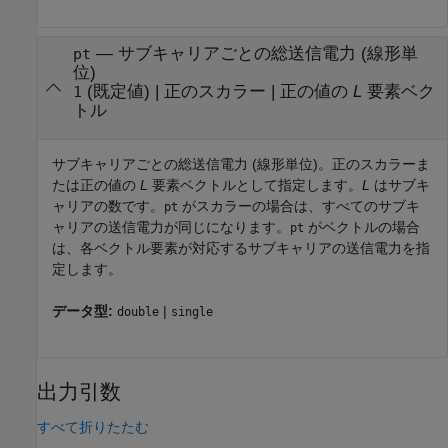
—
サブキャリアごとの総送信電力 (線形単
pt
位)
(既定値) |
正のスカラー
|
正の値の
L
要素ベク
1
トル
サブキャリアごとの総送信電力 (線形単位)。正のスカラーま
たは正の値の
L
要素ベクトルとして指定します。
L
はサブキ
ャリアの数です。
がスカラーの場合は、すべてのサブキ
pt
ャリアの送信電力が同じになります。
がベクトルの場合
pt
は、各ベクトル要素が対応するサブキャリアの送信電力を指
定します。
データ型:
|
double
single
出力引数
すべて折りたたむ