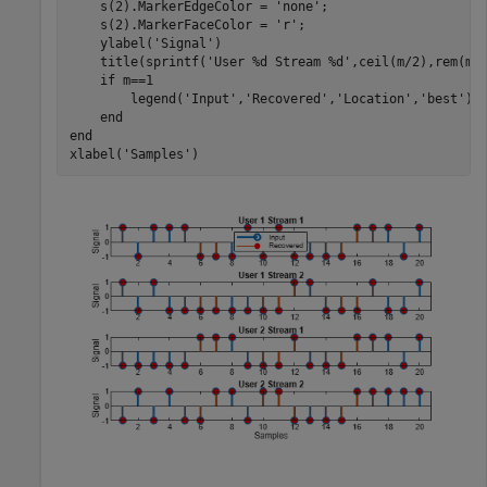
    s(2).MarkerEdgeColor = 
'none'
;

    s(2).MarkerFaceColor = 
'r'
;

    ylabel(
'Signal'
)

    title(sprintf(
'User %d Stream %d'
,ceil(m/2),rem(m-1
if
 m==1

        legend(
'Input'
,
'Recovered'
,
'Location'
,
'best'
)

end
end
xlabel(
'Samples'
)