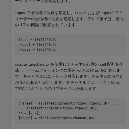
ータ ストリームを指定します。
で送信機の位置を指定し、
および
で 2
txpos
rxpos1
rxpos2
ユーザーの受信機の位置を指定します。アレイ素子は、波長
の 1/2 の間隔で配置されています。
txpos = (0:15)*0.5;

rxpos1 = (0:7)*0.5;

rxpos2 = (0:3)*0.5;
を使用してチャネル行列の cell 配列を作
scatteringchanmtx
成し、ビームフォーミングの重み
および
を計算しま
wp
wc
す。各チャネルはユーザーに対応します。チャネルに分布点
が 10 点あると仮定します。各チャネルには、ベクトル
ns
で指定された 2 つのサブチャネルがあります。
chanmat = {scatteringchanmtx(txpos,rxpos1,10), 
...
    scatteringchanmtx(txpos,rxpos2,10)};

ns = [2 2];

[wp,wc] = blkdiagbfweights(chanmat,ns);