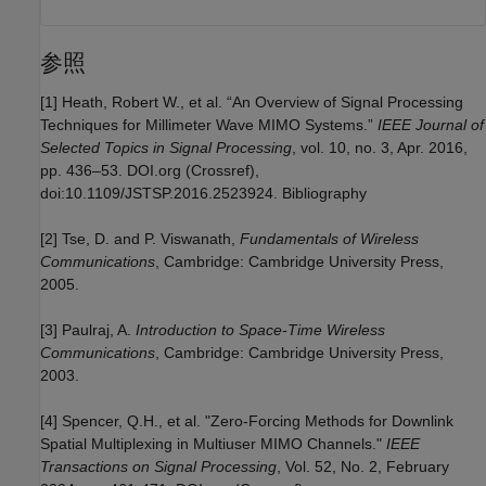
参照
[1] Heath, Robert W., et al. “An Overview of Signal Processing
Techniques for Millimeter Wave MIMO Systems.”
IEEE Journal of
Selected Topics in Signal Processing
, vol. 10, no. 3, Apr. 2016,
pp. 436–53. DOI.org (Crossref),
doi:10.1109/JSTSP.2016.2523924. Bibliography
[2] Tse, D. and P. Viswanath,
Fundamentals of Wireless
Communications
, Cambridge: Cambridge University Press,
2005.
[3] Paulraj, A.
Introduction to Space-Time Wireless
Communications
, Cambridge: Cambridge University Press,
2003.
[4] Spencer, Q.H., et al. "Zero-Forcing Methods for Downlink
Spatial Multiplexing in Multiuser MIMO Channels."
IEEE
Transactions on Signal Processing
, Vol. 52, No. 2, February