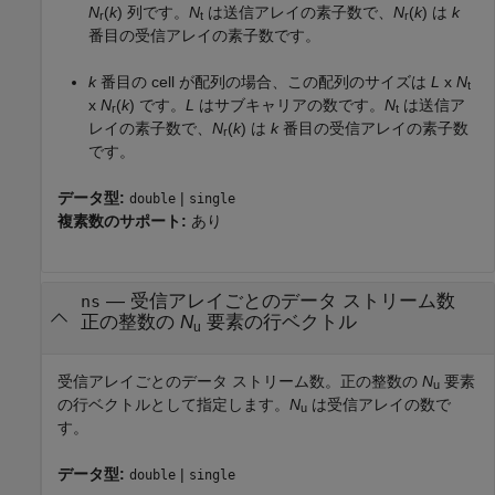
N
(
k
) 列です。
N
は送信アレイの素子数で、
N
(
k
) は
k
r
t
r
番目の受信アレイの素子数です。
k
番目の cell が配列の場合、この配列のサイズは
L
x
N
t
x
N
(
k
) です。
L
はサブキャリアの数です。
N
は送信ア
r
t
レイの素子数で、
N
(
k
) は
k
番目の受信アレイの素子数
r
です。
データ型:
|
double
single
複素数のサポート:
あり
—
受信アレイごとのデータ ストリーム数
ns
正の整数の
N
要素の行ベクトル
u
受信アレイごとのデータ ストリーム数。正の整数の
N
要素
u
の行ベクトルとして指定します。
N
は受信アレイの数で
u
す。
データ型:
|
double
single