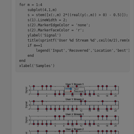
for
 m = 1:4

    subplot(4,1,m)

    s = stem([x(:,m) 2*((real(y(:,m)) > 0) - 0.5)]);

    s(1).LineWidth = 2;

    s(2).MarkerEdgeColor = 
'none'
;

    s(2).MarkerFaceColor = 
'r'
;

    ylabel(
'Signal'
)

    title(sprintf(
'User %d Stream %d'
,ceil(m/2),rem(m-1
if
 m==1

        legend(
'Input'
,
'Recovered'
,
'Location'
,
'best'
)

end
end
xlabel(
'Samples'
)