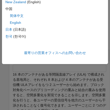
New Zealand
(English)
は、サブキャリア
[
,
] = blkdiagbfweights(
,
,
)
wp
wc
chanmat
ns
pt
中国
ごとの総送信電力
も指定します。
pt
简体中文
例
English
日本
(日本語)
例
한국
(한국어)
すべて折りたたむ
最寄りの営業オフィスへのお問い合わせ
ブロック対角重みを使用した空間多重化
16 本のアンテナがある等間隔直線アレイ (ULA) で構成され
る基地局と、それぞれ 8 本および 4 本のアンテナがある受
信機 ULA アレイをもつ 2 ユーザーから始めます。ブロック
対角化ベースのプリコーディングの重みと結合の重みを使用
すると、空間多重化を実現できることを示します。空間多重
化を行うと、各ユーザーの受信信号を他方のユーザーから干
渉されることなく復号化できます。ユーザーごとに 2 つのデ