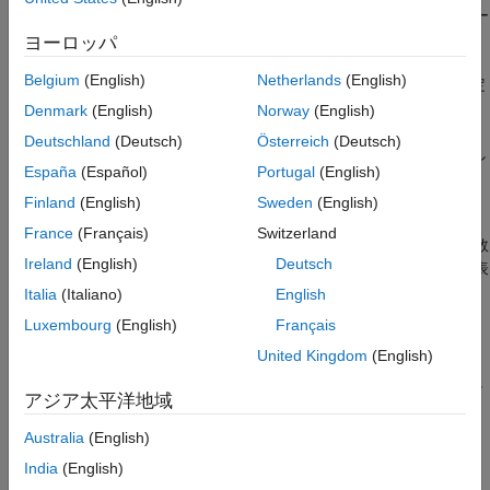
チャネルを配置します。
は、送信機からユーザー
chanmat
{k}
拡張機能
への
k
番目のチャネルを表します。
ヨーロッパ
バージョン履歴
参考
Belgium
(English)
Netherlands
(English)
単一の周波数の場合は、チャネル cell を行列として指定
します。
Denmark
(English)
Norway
(English)
Deutschland
(Deutsch)
Österreich
(Deutsch)
複数の周波数の場合は、チャネル cell を 3 次元配列とし
España
(Español)
Portugal
(English)
て指定します。この配列では、行は異なる
"サブキャリ
ア"
を表します。
Finland
(English)
Sweden
(English)
France
(Français)
Switzerland
チャネルごとに複数のサブチャネルを指定するには、
引数
ns
Ireland
(English)
Deutsch
を使用します。サブチャネルは異なるデータ ストリームを表
します。
は、ユーザー チャネルごとのサブチャネル数を
ns
Italia
(Italiano)
English
指定します。データ ストリームにプリコーディングの重み
Luxembourg
(English)
Français
を乗算します。
wp
United Kingdom
(English)
プリコーディングの重みと結合の重みによってチャネルが独立し
アジア太平洋地域
たサブチャネルに対角化され、
k
番目のユーザーに対して、行列
は各
"サブキャリア"
の対角になります。
wp*chanmat{k}*wc{k}
Australia
(English)
India
(English)
例