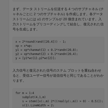
まず、データ ストリームを伝送する 4 つのサブチャネル (チ
ャネルごとに 2 つのサブチャネル) を作成します。各データ
ストリームには
±
1
のサンプルが 20 個含まれています。入
力ストリームをプリコーディングして結合し、復元された信
号を生成します。
x = 2*round(rand([20,4])) - 1;

xp = x*wp;

y1 = xp*chanmat{1} + 0.1*randn(20,8);

y2 = xp*chanmat{2} + 0.1*randn(20,4);

y = [y1*wc{1},y2*wc{2}];
入力信号と復元された信号のステム プロットを重ね合わせ
ると、受信ユーザー信号が送信信号と同じであることがわか
ります。
for
 m = 1:4

    subplot(4,1,m)

    s = stem([x(:,m) 2*((real(y(:,m)) > 0) - 0.5)]);

    s(1).LineWidth = 2;
