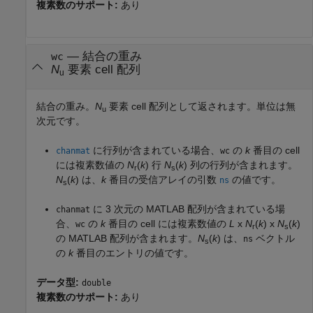
複素数のサポート:
あり
— 結合の重み
wc
N
要素 cell 配列
u
結合の重み。
N
要素 cell 配列として返されます。単位は無
u
次元です。
に行列が含まれている場合、
の
k
番目の cell
chanmat
wc
には複素数値の
N
(
k
) 行
N
(
k
) 列の行列が含まれます。
r
s
N
(
k
) は、
k
番目の受信アレイの引数
の値です。
ns
s
に 3 次元の MATLAB 配列が含まれている場
chanmat
合、
の
k
番目の cell には複素数値の
L
x
N
(
k
) x
N
(
k
)
wc
r
s
の MATLAB 配列が含まれます。
N
(
k
) は、
ベクトル
ns
s
の
k
番目のエントリの値です。
データ型:
double
複素数のサポート:
あり