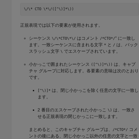
\/\* CTO \*\/([^\)]*\))
正規表現では以下の要素が使用されます。
シーケンス
はコメント
" に一致し
\/\*CTO\*\/
/*CTO*/
ます。一致シーケンスに含まれる文字
と
は、バック
*
/
スラッシュ文字
でエスケープされています。
\
小かっこで囲まれたシーケンス
は、キャプ
([^\)]*\))
チャ グループに対応します。各要素の意味は次のとおり
です。
は、閉じ小かっこを除く任意の文字に一致し
[^\)]*
ます。
2 番目のエスケープされた小かっこ
は、一致さ
\)
せる正規表現の閉じかっこに一致します。
まとめると、このキャプチャ グループは、
コメ
/*CTO*/
ントの後にある、閉じ小かっこ以外の任意の文字と一致