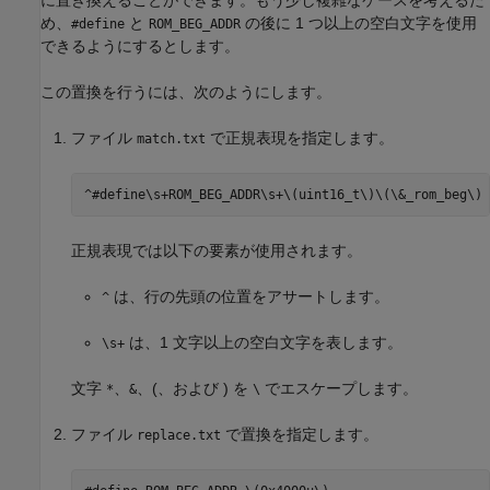
に置き換えることができます。もう少し複雑なケースを考えるた
め、
と
の後に 1 つ以上の空白文字を使用
#define
ROM_BEG_ADDR
できるようにするとします。
この置換を行うには、次のようにします。
ファイル
で正規表現を指定します。
match.txt
^#define\s+ROM_BEG_ADDR\s+\(uint16_t\)\(\&_rom_beg\)
正規表現では以下の要素が使用されます。
は、行の先頭の位置をアサートします。
^
は、1 文字以上の空白文字を表します。
\s+
文字
、
、(、および ) を
でエスケープします。
*
&
\
ファイル
で置換を指定します。
replace.txt