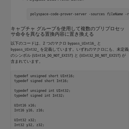
polyspace-code-prover-server -sources 
fileName
 -r
キャプチャ グループを使用して複数のプリプロセッ
サ命令を異なる置換内容に置き換える
以下のコードは、2 つのマクロ
と
bypass_UInt16_
を定義しています。いずれのマクロにも、未定義
bypass_UInt32_
のシンボル (
) と (
) が
UInt16_DO_NOT_EXIST
UInt32_DO_NOT_EXIST
含まれています。
typedef unsigned short UInt16;

typedef signed short Int16;

typedef unsigned int UInt32;

typedef signed int Int32;

UInt16 x16;

Int16 y16, z16;

UInt32 x32;

Int32 y32, z32;
