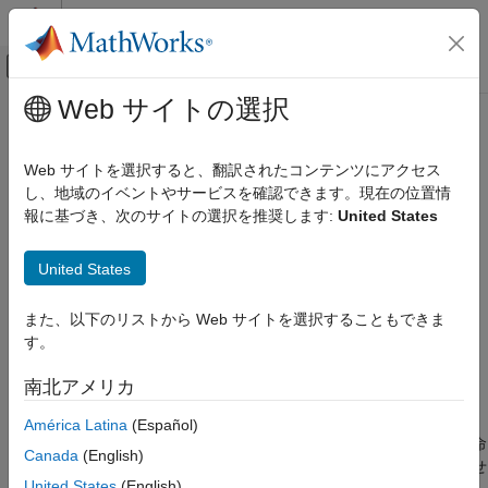
コンテンツへスキップ
MATLAB ヘルプ センター
オフキャンバス ナビゲーション メ
メインコンテンツ
Web サイトの選択
ドキュメンテーションのホーム
-regex-replace-rgx -regex-replace-
検証、妥当性確認、テスト
fmt
Web サイトを選択すると、翻訳されたコンテンツにアクセス
コード検証
し、地域のイベントやサービスを確認できます。現在の位置情
報に基づき、次のサイトの選択を推奨します:
United States
Polyspace Bug Finder
プリプロセッサ命令での置換の実行
構成
構文
United States
ソースとビルド オプションの構成
-regex-replace-rgx
-regex-replace-fmt
matchFile
-regex-replace-rgx -regex-replace-fmt
また、以下のリストから Web サイトを選択することもできま
replacementFile
す。
項目一覧
構文
説明
南北アメリカ
説明
-regex-replace-rgx
-regex-replace-fmt
matchFile
América Latina
(Español)
例
®
は、Polyspace
解析のためにプリプロセッサ命
replacementFile
ヒント
Canada
(English)
令のトークンを置き換えます。元のソース コードは変更されませ
参考
United States
(English)