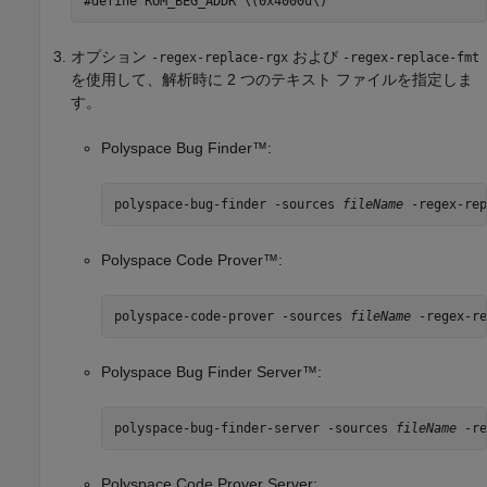
オプション
および
-regex-replace-rgx
-regex-replace-fmt
を使用して、解析時に 2 つのテキスト ファイルを指定しま
す。
Polyspace Bug Finder™
:
polyspace-bug-finder -sources 
fileName
 -regex-rep
Polyspace Code Prover™
:
polyspace-code-prover -sources 
fileName
 -regex-re
Polyspace Bug Finder Server™
:
polyspace-bug-finder-server -sources 
fileName
 -re
Polyspace Code Prover Server
: