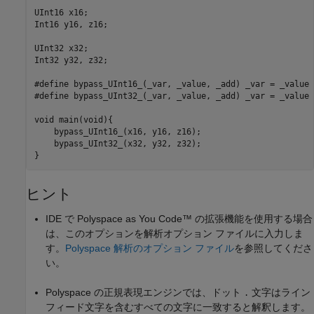
UInt16 x16;

Int16 y16, z16;

UInt32 x32;

Int32 y32, z32;

#define bypass_UInt16_(_var, _value, _add) _var = _value 
#define bypass_UInt32_(_var, _value, _add) _var = _value 
void main(void){

    bypass_UInt16_(x16, y16, z16);

    bypass_UInt32_(x32, y32, z32);

}
ヒント
IDE で
Polyspace as You Code™
の拡張機能を使用する場合
は、このオプションを解析オプション ファイルに入力しま
す。
Polyspace 解析のオプション ファイル
を参照してくださ
い。
Polyspace の正規表現エンジンでは、ドット
文字はライン
.
フィード文字を含むすべての文字に一致すると解釈します。