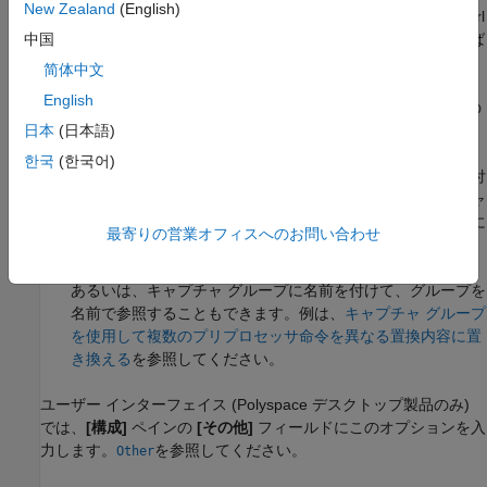
New Zealand
(English)
を別のファイルに指定します。検索修飾子 (Perl
replacement
構文の
の値) はサポートされていません。たとえば
中国
modifier
このオプションでは、既定ではグローバル置換 (一致するト
简体中文
ークンが検出されると常に置換) が実行され、一致では大文
English
字と小文字が区別されます。検索修飾子を使用してこれらの
既定の設定を変更することはできません。
日本
(日本語)
한국
(한국어)
このオプションでは、番号付きキャプチャ グループと名前付
きキャプチャ グループの両方がサポートされています。キャ
プチャ グループは照合ファイルで定義できます。このために
最寄りの営業オフィスへのお問い合わせ
は、キャプチャ グループを小かっこで囲み、
、
などを
$1
$2
使用して置換ファイルのキャプチャ グループを参照します。
あるいは、キャプチャ グループに名前を付けて、グループを
名前で参照することもできます。例は、
キャプチャ グループ
を使用して複数のプリプロセッサ命令を異なる置換内容に置
き換える
を参照してください。
ユーザー インターフェイス (Polyspace デスクトップ製品のみ)
では、
[構成]
ペインの
[その他]
フィールドにこのオプションを入
力します。
を参照してください。
Other