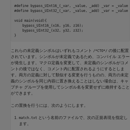
#define bypass_UInt16_(_var, _value, _add) _var = _value 
#define bypass_UInt32_(_var, _value, _add) _var = _value 
void main(void){

    bypass_UInt16_(x16, y16, z16); 

    bypass_UInt32_(x32, y32, z32);   

}
これらの未定義シンボルはいずれもコメント
の後に配置
/*CTO*/
されています。シンボルが未定義であるため、コンパイル エラー
が発生します。マクロ定義を変更して、未定義のシンボルがコメ
ントの後ではなく、コメント内に配置されるようにするとしま
す。両方の定義に対して類似する変更を行うものの、両方の未定
義のシンボルを同じ内容に置き換えることはしない場合は、キャ
プチャ グループを使用してシンボル名を変更せずに維持すること
ができます。
この置換を行うには、次のようにします。
という名前のファイルで、次の正規表現を指定し
match.txt
ます。