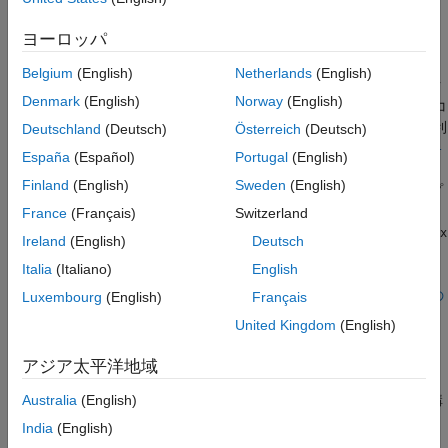
ん。ファイル
で正規表現を使用してトークンを照合
matchFile
し、ファイル
で置換を使用してトークンを置
.
replacementFile
ヨーロッパ
き換えます。
Belgium
(English)
Netherlands
(English)
このオプションは、
"前処理の前"
にプリプロセッサ命令のトーク
Denmark
(English)
Norway
(English)
ンを置換または削除する場合にのみ使用します。通常、ソース コ
ードのトークンでコンパイル エラーが発生する場合は、より便利
Deutschland
(Deutsch)
Österreich
(Deutsch)
なオプション
[前処理済みファイルに適用するコマンド/スクリプト] (-
España
(Español)
Portugal
(English)
を使用して、前処理済みのコード
post-preprocessing-command)
Finland
(English)
Sweden
(English)
のトークンを置き換えるか削除することができます。ただし、プ
リプロセッサ命令のトークンを置き換える場合は、このオプショ
France
(Français)
Switzerland
ンを使用することはできません。その場合は
-regex-replace-rgx
Ireland
(English)
Deutsch
を使用します。
-regex-replace-fmt
Italia
(Italiano)
English
このオプションで利用できる正規表現の完全なリストは、
Perl の
Luxembourg
(English)
Français
ドキュメンテーション
を参照してください。次の点に注意してく
United Kingdom
(English)
ださい。
アジア太平洋地域
Perl では、構文
を置換に
s/
/
/
pattern
replacement
modifier
使用できます。このオプションを使用するときには、この構
Australia
(English)
文を部分的にのみエミュレートします。照合するパターン
India
(English)
を 1 つのファイルに指定し、その置換内容
pattern