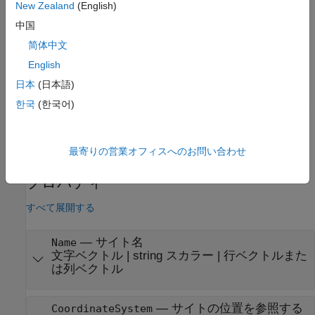
用して
プロパティ
を設定します。
New Zealand
(English)
中国
地理座標系を使用する送信機サイトの場合、
、
Latitude
简体中文
、および
のプロパティを設定する
Longitude
AntennaHeight
ことで位置を指定できます。
English
日本
(日本語)
直交座標系を使用する送信機サイトの場合、
한국
(한국어)
プロパティを設定することで位置を指定で
AntennaPosition
きます。
例
最寄りの営業オフィスへのお問い合わせ
プロパティ
すべて展開する
—
サイト名
Name
文字ベクトル
|
string スカラー
|
行ベクトルまた
は列ベクトル
—
サイトの位置を参照する
CoordinateSystem