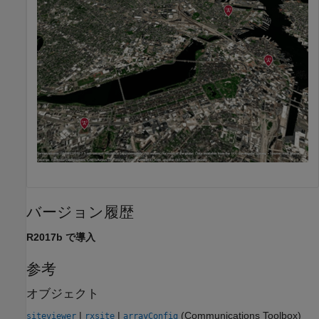
バージョン履歴
R2017b で導入
参考
オブジェクト
|
|
(Communications Toolbox)
siteviewer
rxsite
arrayConfig