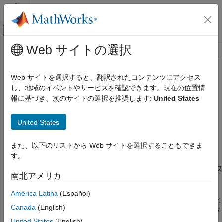
コンテンツへスキップ
MATLAB ヘルプ センター
オフキャンバス ナビゲーション メ
メインコンテンツ
Web サイトの選択
ドキュメンテーションのホーム
このページの内容は最新ではありません。最新版の英語を参照す
るには、ここをクリックします。
RF およびミックスド シグナル
Web サイトを選択すると、翻訳されたコンテンツにアクセス
し、地域のイベントやサービスを確認できます。現在の位置情
txsite
Antenna Toolbox
報に基づき、次のサイトの選択を推奨します:
United States
RF 伝播
RF 送信機サイトの作成
txsite
United States
項目一覧
このページをすべて展開する
また、以下のリストから Web サイトを選択することもできま
説明
説明
す。
作成
オブジェクトを使用して、無線周波数送信機サイトを作成
txsite
プロパティ
南北アメリカ
します。
オブジェクト関数
América Latina
(Español)
例
送信機は、RF 回路とアンテナで構成されます。RF 回路は信号と
バージョン履歴
Canada
(English)
パワーでアンテナを励起します。送信機の主な特性には、出力パ
参考
ワー、動作周波数、およびアンテナの放射パターンが含まれま
United States
(English)