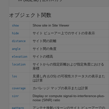
オブジェクト関数
Show site in Site Viewer
show
サイト ビューアー上でのサイトの非表示
hide
サイト間の距離
distance
サイト間の角度
angle
サイトの標高
elevation
サイトからの指定距離および指定角度における
location
座標
見通し内 (LOS) の可視性ステータスの表示また
los
は計算
カバレッジ マップの表示または計算
coverage
Display or compute signal-to-interference-plus-
sinr
noise (SINR) ratio
アンテナ放射パターンのサイト ビューアーでの
pattern