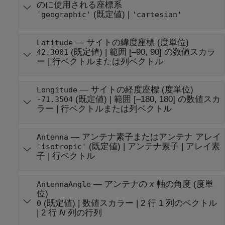
のに使用される座標系
(既定値) |
'geographic'
'cartesian'
—
サイトの緯度座標 (度単位)
Latitude
(既定値) |
範囲 [–90, 90] の数値スカラ
42.3001
ー
|
行ベクトルまたは列ベクトル
—
サイトの経度座標 (度単位)
Longitude
(既定値) |
範囲 [–180, 180] の数値スカ
-71.3504
ラー
|
行ベクトルまたは列ベクトル
—
アンテナ素子またはアンテナ アレイ
Antenna
(既定値) |
アンテナ素子
|
アレイ素
'isotropic'
子
|
行ベクトル
—
アンテナの
x
軸の角度 (度単
AntennaAngle
位)
(既定値) |
数値スカラー
|
2 行 1 列のベクトル
0
|
2 行
N
列の行列