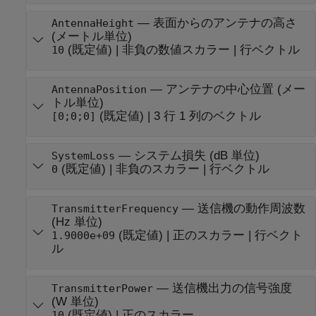
—
表面からのアンテナの高さ
AntennaHeight
(メートル単位)
(既定値) |
非負の数値スカラー
|
行ベクトル
10
—
アンテナの中心位置 (メー
AntennaPosition
トル単位)
(既定値) |
3 行 1 列のベクトル
[0;0;0]
—
システム損失 (dB 単位)
SystemLoss
(既定値) |
非負のスカラー
|
行ベクトル
0
—
送信機の動作周波数
TransmitterFrequency
(Hz 単位)
(既定値) |
正のスカラー
|
行ベクト
1.9000e+09
ル
—
送信機出力の信号強度
TransmitterPower
(W 単位)
(既定値) |
正のスカラー
10