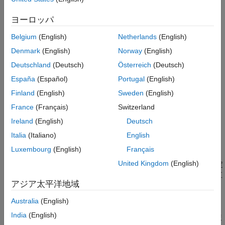
す。
ヨーロッパ
作成
Belgium
(English)
Netherlands
(English)
構文
Denmark
(English)
Norway
(English)
Deutschland
(Deutsch)
Österreich
(Deutsch)
tx = txsite
tx = txsite(coordsys)
España
(Español)
Portugal
(English)
tx = txsite(
___
,Name=Value)
Finland
(English)
Sweden
(English)
説明
France
(Français)
Switzerland
は地理座標で無線周波数送信機サイトを作成しま
tx = txsite
Ireland
(English)
Deutsch
す。
Italia
(Italiano)
English
例
Luxembourg
(English)
Français
United Kingdom
(English)
は、
プロパティを設定
tx = txsite(
)
CoordinateSystem
coordsys
します。既定では、送信機サイトは地理座標系を使用します。直
アジア太平洋地域
交座標系を使用する送信機サイトを作成するには、
を
coordsys
として指定します。
"cartesian"
Australia
(English)
India
(English)
は、名前と値の引数を 1 つ以上使
tx = txsite(
___
,
)
Name=Value