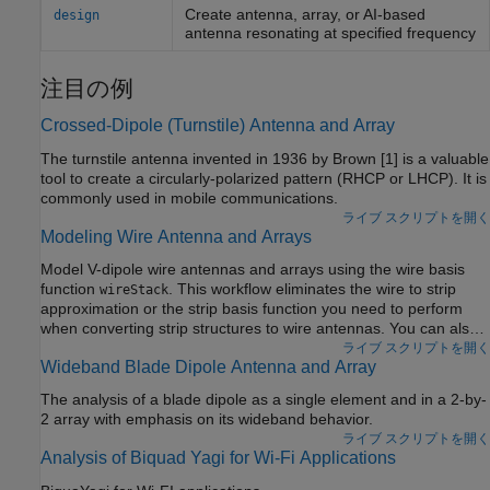
Create antenna, array, or AI-based
design
antenna resonating at specified frequency
注目の例
Crossed-Dipole (Turnstile) Antenna and Array
The turnstile antenna invented in 1936 by Brown [1] is a valuable
tool to create a circularly-polarized pattern (RHCP or LHCP). It is
commonly used in mobile communications.
ライブ スクリプトを開く
Modeling Wire Antenna and Arrays
Model V-dipole wire antennas and arrays using the wire basis
function
. This workflow eliminates the wire to strip
wireStack
approximation or the strip basis function you need to perform
when converting strip structures to wire antennas. You can also
use this workflow to model all the antenna elements from the
ライブ スクリプトを開く
Wideband Blade Dipole Antenna and Array
dipole and loop antenna catalog families.
The analysis of a blade dipole as a single element and in a 2-by-
2 array with emphasis on its wideband behavior.
ライブ スクリプトを開く
Analysis of Biquad Yagi for Wi-Fi Applications