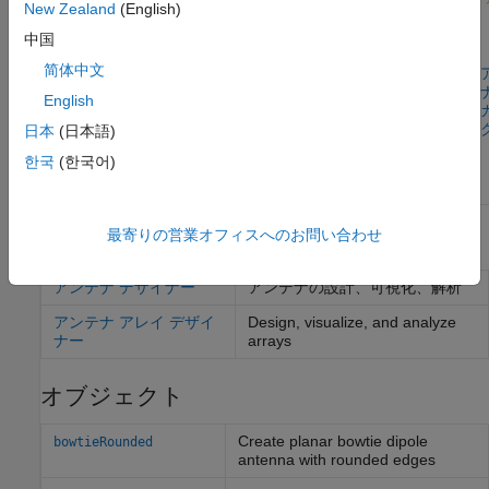
New Zealand
(English)
中国
简体中文
English
rhombic
日本
(日本語)
wireStack
한국
(한국어)
sectorInvertedAmos
最寄りの営業オフィスへのお問い合わせ
アプリ
アンテナ デザイナー
アンテナの設計、可視化、解析
アンテナ アレイ デザイ
Design, visualize, and analyze
ナー
arrays
オブジェクト
Create planar bowtie dipole
bowtieRounded
antenna with rounded edges