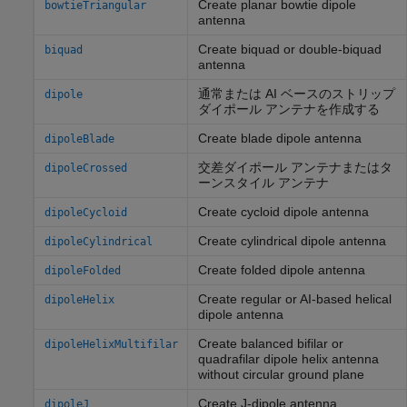
Create planar bowtie dipole
bowtieTriangular
antenna
Create biquad or double-biquad
biquad
antenna
通常または AI ベースのストリップ
dipole
ダイポール アンテナを作成する
Create blade dipole antenna
dipoleBlade
交差ダイポール アンテナまたはタ
dipoleCrossed
ーンスタイル アンテナ
Create cycloid dipole antenna
dipoleCycloid
Create cylindrical dipole antenna
dipoleCylindrical
Create folded dipole antenna
dipoleFolded
Create regular or AI-based helical
dipoleHelix
dipole antenna
Create balanced bifilar or
dipoleHelixMultifilar
quadrafilar dipole helix antenna
without circular ground plane
Create J-dipole antenna
dipoleJ