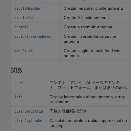
Create meander dipole antenna
dipoleMeander
Create V-dipole antenna
dipoleVee
Create a rhombic antenna
rhombic
Create inverted Amos sector
sectorInvertedAmos
antenna
Create single or multi-feed wire
wireStack
antenna
関数
アンテナ、アレイ、AI ベースのアンテ
show
ナ、プラットフォーム、または形状の表示
Display information about antenna, array,
info
or platform
円柱の等価幅の近似
cylinder2strip
Calculate equivalent radius approximation
strip2cylinder
for strip