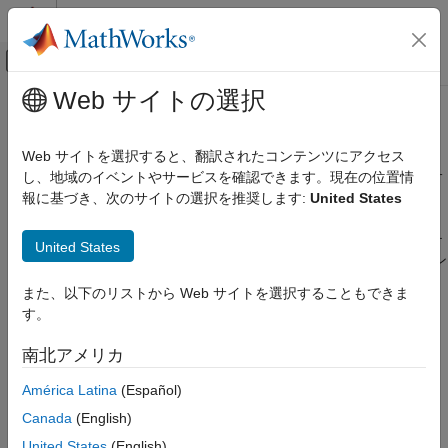
コンテンツへスキップ
MATLAB ヘルプ センター
オフキャンバス ナビゲーション メ
メインコンテンツ
Web サイトの選択
ドキュメンテーションのホーム
ダイポール アンテナ
RF およびミックスド シグナル
Web サイトを選択すると、翻訳されたコンテンツにアクセス
メアンダ、折返しダイポール、ボウタイ、ブレード、クロス、サ
し、地域のイベントやサービスを確認できます。現在の位置情
Antenna Toolbox
イクロイド、円筒形ダイポール、ロンビック、バイカッド
報に基づき、次のサイトの選択を推奨します:
United States
アンテナ カタログ
ダイポール アンテナは線状ワイヤー アンテナとも呼ばれます。
カテゴリ
ダイポールは平衡型アンテナであり、最も基本的な形式のアンテ
United States
ナです。標準的なダイポール アンテナは無指向性の放射パターン
キャビティ アンテナ
を示します。ダイポール アンテナは、フェーズド アレイや大型
クローバーリーフ アンテナ
また、以下のリストから Web サイトを選択することもできま
アンテナへの給電源など、さまざまな用途で使用されます。
円錐アンテナ
す。
カスタム アンテナ
このカタログに記載されている
アンテナは、AI ベースの
dipole
南北アメリカ
誘電体共振器アンテナ
調整と解析をサポートします。詳細については、
および
design
ダイポール アンテナ
のドキュメンテーションを参照してください。
AIAntenna
América Latina
(Español)
フラクタル アンテナ
Canada
(English)
ダイポール アンテナ カタログ
ヘリックス アンテナ
United States
(English)