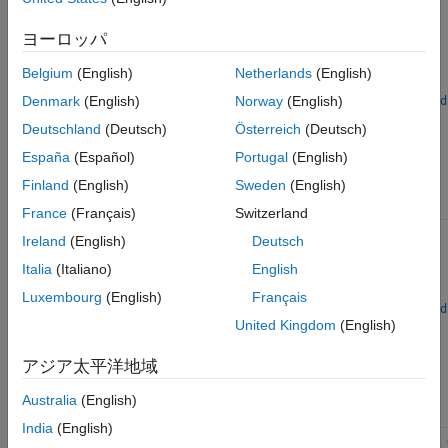
ホーン アンテナ
対数周期アンテナ
ヨーロッパ
ループ アンテナ
Belgium
(English)
Netherlands
(English)
モノポール アンテナ
Denmark
(English)
Norway
(English)
d
MRI コイル
パッチ アンテナ
Deutschland
(Deutsch)
Österreich
(Deutsch)
biquad
反射体アンテナ
España
(Español)
Portugal
(English)
bowtieTriangular
スロット アンテナ
bowtieRounded
Finland
(English)
Sweden
(English)
スパイラル アンテナ
France
(Français)
Switzerland
導波管
Ireland
(English)
Deutsch
Italia
(Italiano)
English
Luxembourg
(English)
Français
d
United Kingdom
(English)
dipoleCycloid
アジア太平洋地域
dipoleFolded
dipoleCylindrical
Australia
(English)
India
(English)