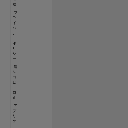
標
プ
ラ
イ
バ
シ
ー
ポ
リ
シ
ー
違
法
コ
ピ
ー
防
止
ア
プ
リ
ケ
ー