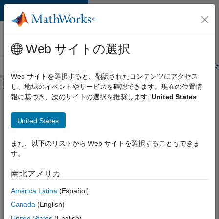
コンテンツへスキップ
MathWorks 採用
情報
Web サイトの選択
採用情報の概要
求人検索
オフィス所在地
学生・キャリア初期
Web サイトを選択すると、翻訳されたコンテンツにアクセス
オフキャンバス ナビゲーション メ
し、地域のイベントやサービスを確認できます。現在の位置情
メインコンテンツ
報に基づき、次のサイトの選択を推奨します:
United States
絞り込み条件
IT
United States
+
9
企業向けセールス
カスタマー サポート
また、以下のリストから Web サイトを選択することもできま
す。
教育機関向けセールス
セールス オペレーション
南北アメリカ
並べ替え
マーケティング コミュニケーション
América Latina
(Español)
マーケティング サービス
Canada
(English)
選
択
ビジネス モデル チーム
United States
(English)
し