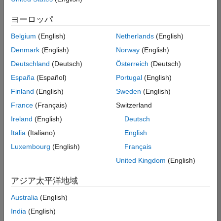
た
経理および財務
求
人
ヨーロッパ
の
法務
保
存
Belgium
(English)
Netherlands
(English)
Denmark
(English)
Norway
(English)
Deutschland
(Deutsch)
Österreich
(Deutsch)
一
部
España
(Español)
Portugal
(English)
の
Finland
(English)
Sweden
(English)
求
France
(Français)
Switzerland
人
情
Ireland
(English)
Deutsch
報
Italia
(Italiano)
English
は
Luxembourg
(English)
Français
翻
訳
United Kingdom
(English)
さ
れ
アジア太平洋地域
て
Australia
(English)
い
ま
India
(English)