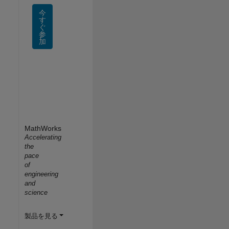
今
す
ぐ
参
加
MathWorks
Accelerating
the
pace
of
engineering
and
science
製品を見る