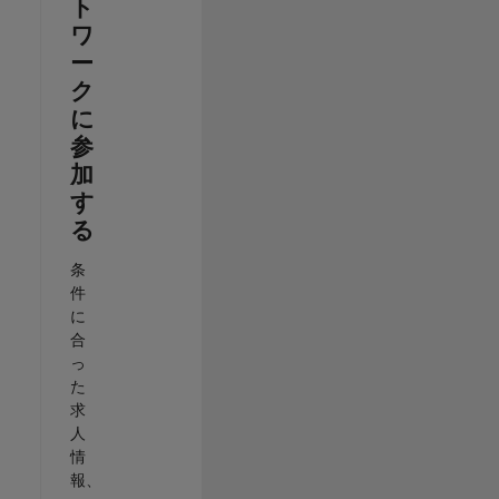
ト
ワ
ー
ク
に
参
加
す
る
条
件
に
合
っ
た
求
人
情
報、