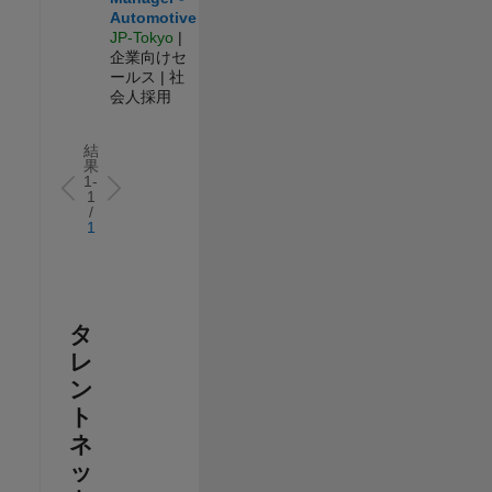
Automotive
JP-Tokyo
|
企業向けセ
ールス | 社
会人採用
結
果
1-
1
/
1
タ
レ
ン
ト
ネ
ッ