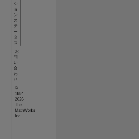
シ
ョ
ン
ス
テ
ー
タ
ス
お
問
い
合
わ
せ
©
1994-
2026
The
MathWorks,
Inc.