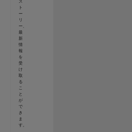
ス
ト
ー
リ
ー、
最
新
情
報
を
受
け
取
る
こ
と
が
で
き
ま
す。