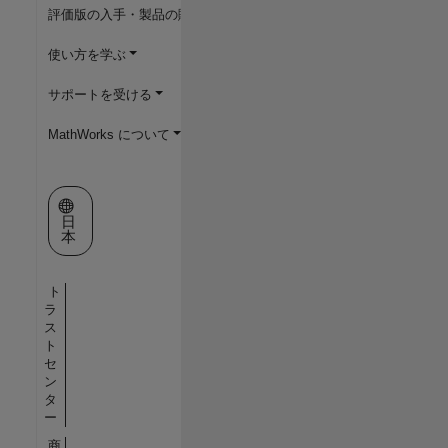
評価版の入手・製品の購入
使い方を学ぶ
サポートを受ける
MathWorks について
Web サイトの選択
日
本
ト
ラ
ス
ト
セ
ン
タ
ー
商