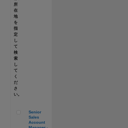
所
在
地
を
指
定
し
て
検
索
し
て
く
だ
さ
い。
Senior Sales Account Manager - Automotive
Senior
Sales
Account
Manager -