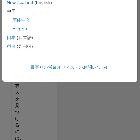
せ
New Zealand
(English)
ん。
中国
ご
希
简体中文
望
English
の
日本
(日本語)
地
域
한국
(한국어)
で
す
べ
最寄りの営業オフィスへのお問い合わせ
て
の
求
人
を
見
つ
け
る
に
は、