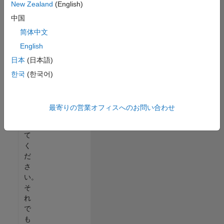
New Zealand
(English)
る
中国
か、
す
简体中文
べ
English
て
日本
(日本語)
の
求
한국
(한국어)
人
を
表
最寄りの営業オフィスへのお問い合わせ
示
し
て
く
だ
さ
い。
そ
れ
で
も