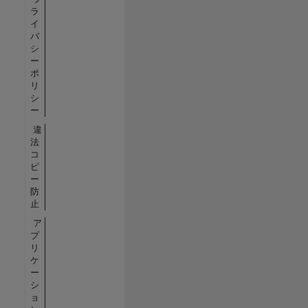
ラ
イ
バ
シ
ー
ポ
リ
シ
ー
違
法
コ
ピ
ー
防
止
ア
プ
リ
ケ
ー
シ
ョ