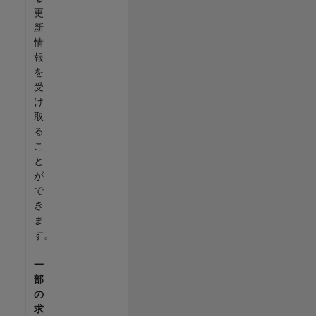
更
新
情
報
を
受
け
取
る
こ
と
が
で
き
ま
す。
一
部
の
求