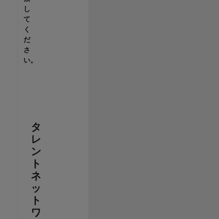
し
て
く
だ
さ
い。
タ
レ
ン
ト
ネ
ッ
ト
ワ