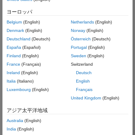
索
条
プログラム管理
ヨーロッパ
件
品質エンジニアリング
に
Belgium
(English)
Netherlands
(English)
一
リリース エンジニアリング
致
Denmark
(English)
Norway
(English)
ソフトウェア プロセス エンジニアリング
す
Deutschland
(Deutsch)
Österreich
(Deutsch)
る
ユーザー エクスペリエンス
求
España
(Español)
Portugal
(English)
人
Finland
(English)
Sweden
(English)
は
あ
France
(Français)
Switzerland
り
Ireland
(English)
Deutsch
ま
せ
Italia
(Italiano)
English
ん。
Luxembourg
(English)
Français
検
United Kingdom
(English)
索
範
アジア太平洋地域
囲
Australia
(English)
を
広
India
(English)
げ