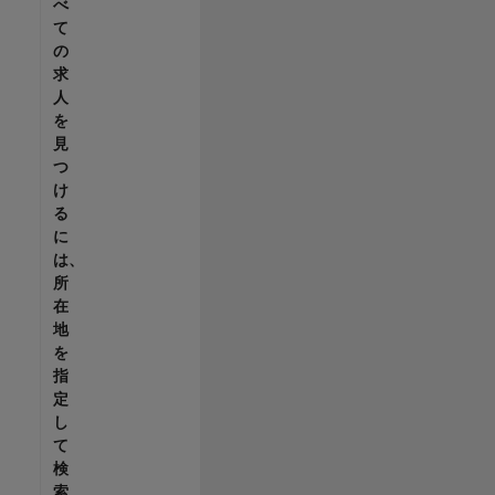
べ
て
の
求
人
を
見
つ
け
る
に
は、
所
在
地
を
指
定
し
て
検
索