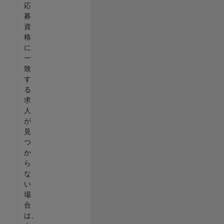
応
募
資
格
に
一
致
す
る
求
人
が
見
つ
か
ら
な
い
場
合
は、