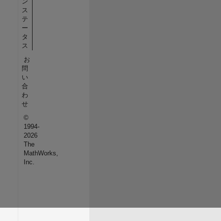
ン
ス
テ
ー
タ
ス
お
問
い
合
わ
せ
©
1994-
2026
The
MathWorks,
Inc.