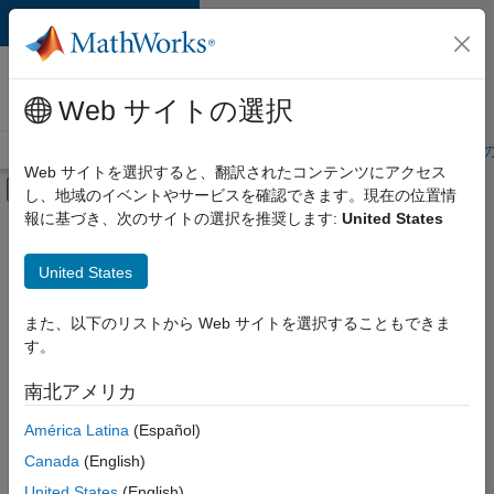
コンテンツへスキップ
MathWorks 採用
情報
Web サイトの選択
採用情報の概要
求人検索
オフィス所在地
学生・キャリア初期
Web サイトを選択すると、翻訳されたコンテンツにアクセス
オフキャンバス ナビゲーション メ
し、地域のイベントやサービスを確認できます。現在の位置情
メインコンテンツ
報に基づき、次のサイトの選択を推奨します:
United States
絞り込み条件
インターンシップ
United States
+
12
新しいキャリア プログラム (EDG)
アドバンスド サポート
また、以下のリストから Web サイトを選択することもできま
す。
業務用アプリケーションとツール
グローバリゼーション
南北アメリカ
現
在、
IT
América Latina
(Español)
こ
インフラストラクチャとアーキテクチャ
の
Canada
(English)
検
製品開発
United States
(English)