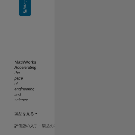
ぐ
参
加
MathWorks
Accelerating
the
pace
of
engineering
and
science
製品を見る
評価版の入手・製品の購入