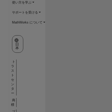
使い方を学ぶ
サポートを受ける
MathWorks について
Web サイトの選択
日
本
ト
ラ
ス
ト
セ
ン
タ
ー
商
標
プ