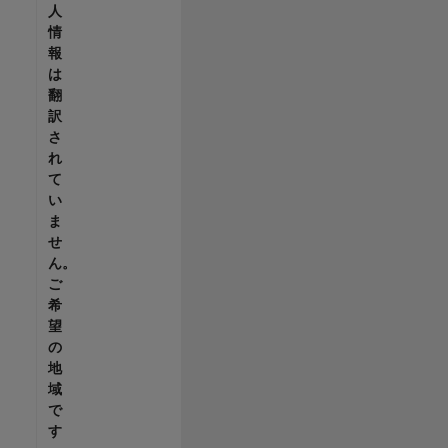
人
情
報
は
翻
訳
さ
れ
て
い
ま
せ
ん。
ご
希
望
の
地
域
で
す