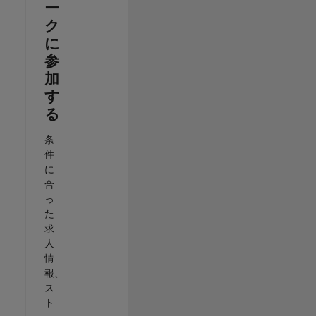
ー
ク
に
参
加
す
る
条
件
に
合
っ
た
求
人
情
報、
ス
ト