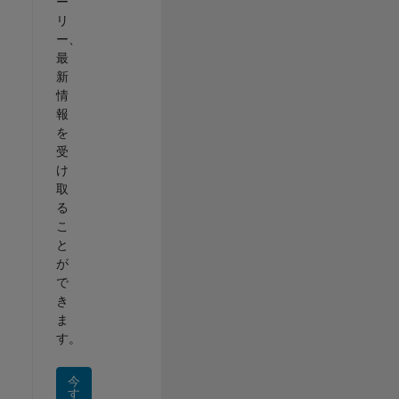
ー
リ
ー、
最
新
情
報
を
受
け
取
る
こ
と
が
で
き
ま
す。
今
す