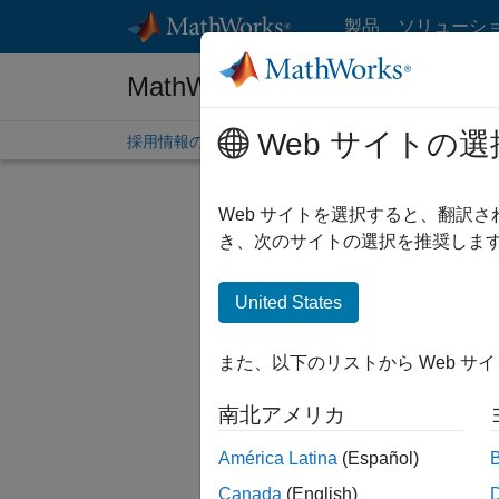
コンテンツへスキップ
製品
ソリューシ
MathWorks 採用情報
Web サイトの選
採用情報の概要
求人検索
オフィス所在地
学生
Web サイトを選択すると、翻訳
絞り込
き、次のサイトの選択を推奨します
United States
並べ替
また、以下のリストから Web サ
選択した
南北アメリカ
América Latina
(Español)
一部の求
Canada
(English)
ださい。