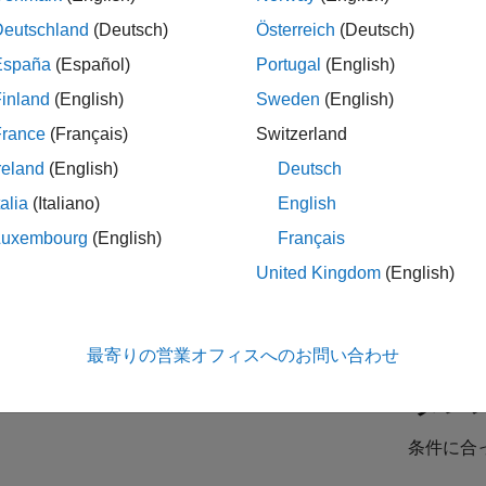
Deutschland
(Deutsch)
Österreich
(Deutsch)
España
(Español)
Portugal
(English)
es Development Representative
Sales Development Representative
JP-Tokyo
| インサイド セールス | 社会人採用
inland
(English)
Sweden
(English)
At MathWorks, you'll help shape tomorrow's innovations. We'll eq
France
(Français)
Switzerland
first six months.
reland
(English)
Deutsch
ior Sales Account Manager - Automotive
Senior Sales Account Manager - Automotive
talia
(Italiano)
English
JP-Tokyo
| 企業向けセールス | 社会人採用
As a Senior Sales Account Manager for the Automotive industry, y
Luxembourg
(English)
Français
embedded applications and software/solutions such as data
United Kingdom
(English)
最寄りの営業オフィスへのお問い合わせ
タレ
条件に合