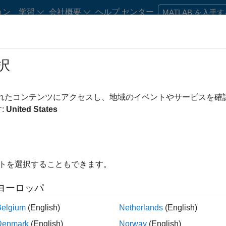
ョン
学習
会社概要
ヘルプ センター
MATLAB を入手
択
・キャリア初期の方
リソース
キャリア アカウント
されたコンテンツにアクセスし、地域のイベントやサービスを
み条件
IT
企業向けセールス
カスタマー サポート
インサイド セ
:
United States
マーケティング コミュニケーション
マーケティング サービス
ビジネ
法務
オフィス・管理サービス
え
イトを選択することもできます。
求人の保存
ヨーロッパ
Belgium
(English)
Netherlands
(English)
人情報は翻訳されていません。ご希望の地域ですべての求人を
Denmark
(English)
Norway
(English)