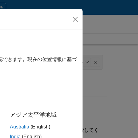
する
確認できます。現在の位置情報に基づ
ールス
セールス オペレーション
+
6
ス モデル チーム
経理および財務
アジア太平洋地域
Australia
(English)
見つけるには、所在地を指定して検索してく
India
(English)