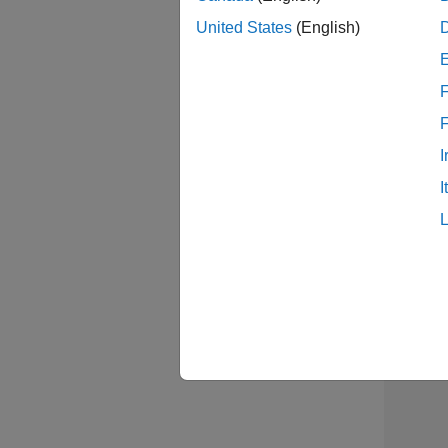
United States
(English)
Sal
F
I
Sen
I
2 /
2