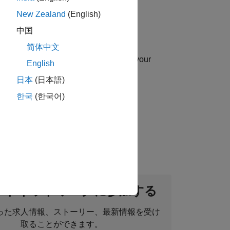
New Zealand
(English)
中国
简体中文
uip you with essential sales skills in your
English
日本
(日本語)
한국
(한국어)
ou will sell engineering applications,
ントネットワークに参加する
った求人情報、ストーリー、最新情報を受け
取ることができます。