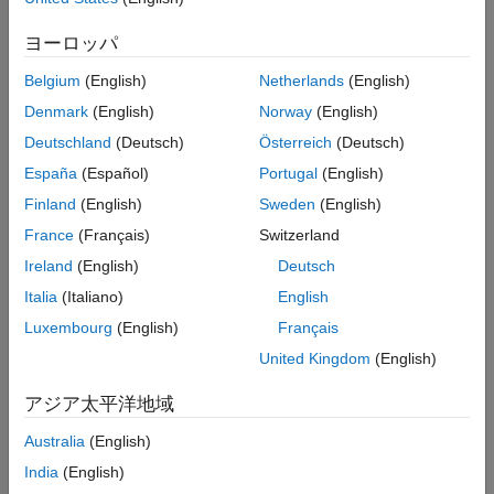
メインコンテンツ
検索
ヨーロッパ
検索
Belgium
(English)
Netherlands
(English)
並べ替え
Denmark
(English)
Norway
(English)
Deutschland
(Deutsch)
Österreich
(Deutsch)
España
(Español)
Portugal
(English)
Finland
(English)
Sweden
(English)
France
(Français)
Switzerland
Ireland
(English)
Deutsch
Italia
(Italiano)
English
Luxembourg
(English)
Français
United Kingdom
(English)
アジア太平洋地域
Australia
(English)
India
(English)