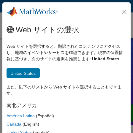
コンテンツへスキップ
ビデオ
Web サイトの選択
ビデオ ホーム
検索
オフキャンバス ナビゲーション メ
Web サイトを選択すると、翻訳されたコンテンツにアクセス
し、地域のイベントやサービスを確認できます。現在の位置情
製品
ビデオ
報に基づき、次のサイトの選択を推奨します:
United States
ビデオタイプ
United States
デモ、ハウツー、ユーザー事例、Web
セミナーなどを通じて、MATLAB や
機能
Simulink、その他 MathWorks 製品、サ
また、以下のリストから Web サイトを選択することもできま
ービス、ソリューションについての理解
す。
用途
を広げることができます。
南北アメリカ
言語
América Latina
(Español)
Canada
(English)
United States
(English)