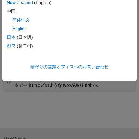
New Zealand
(English)
中国
简体中文
データプライバシー/セキュリティ
English
日本
(日本語)
MATLAB Copilot では、どのようにデータのセキュリティを
한국
(한국어)
確保していますか。
ユーザーのデータは AI モデルの学習に利用されますか。
最寄りの営業オフィスへのお問い合わせ
MATLAB Copilot に質問や指示を行う際に、追加で送信され
るデータにはどのようなものがありますか。