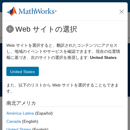
コンテンツへスキップ
MATLAB Copilot
Web サイトの選択
概要
よくある質問 (FAQ)
MATLAB Copilot を活用した授業
Web サイトを選択すると、翻訳されたコンテンツにアクセス
し、地域のイベントやサービスを確認できます。現在の位置情
報に基づき、次のサイトの選択を推奨します:
United States
MATLAB Copilot に関するよくある質
問 (FAQ)
United States
また、以下のリストから Web サイトを選択することもできま
す。
南北アメリカ
América Latina
(Español)
MATLAB Copilot の入手方法
Canada
(English)
United States
(English)