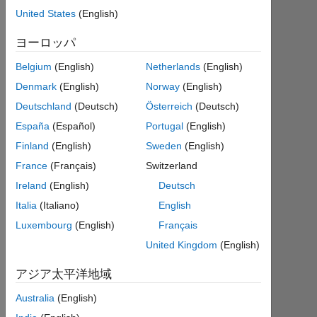
か
United States
(English)
ら
ア
ヨーロッパ
ク
テ
Belgium
(English)
Netherlands
(English)
ィ
Denmark
(English)
Norway
(English)
ブ
Deutschland
(Deutsch)
Österreich
(Deutsch)
Followers:
España
(Español)
Portugal
(English)
0
Finland
(English)
Sweden
(English)
France
(Français)
Switzerland
Following:
0
Ireland
(English)
Deutsch
Italia
(Italiano)
English
Follow
Luxembourg
(English)
Français
United Kingdom
(English)
メ
ッ
セ
アジア太平洋地域
ー
ジ
Australia
(English)
The
rationale