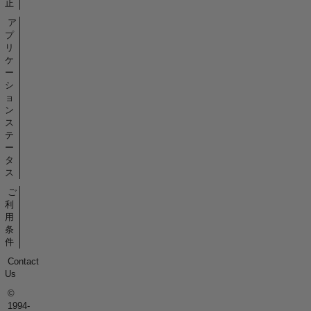
止
pdf.
ア
-
プ
I
リ
use
ケ
latexcmd
ー
to
シ
ョ
export
ン
the
ス
results
テ
straight
ー
into
タ
my
ス
LaTeX
ご
document.
利
用
条
件
Contact
Us
©
1994-