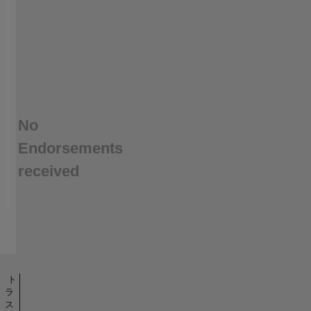
be
skipped
due
to
unchanged
indata
files.
-
No
I
read
Endorsements
the
indata
received
with
readtext,
it
reads
almost
any
text
ト
file.
ラ
-
ス