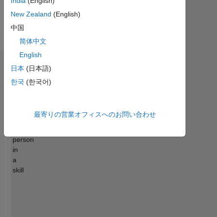
India
(English)
さ
of
ら
New Zealand
(English)
my
に
中国
programs
表
is:
简体中文
示
-
English
I
エンドースメント
日本
(日本語)
check
input
한국
(한국어)
Please
arguments
login
with
to
argcheck.
最寄りの営業オフィスへのお問い合わせ
endorse
-
this
I
person
use
in
younger
a
to
skill
check
if
a
calculation
may