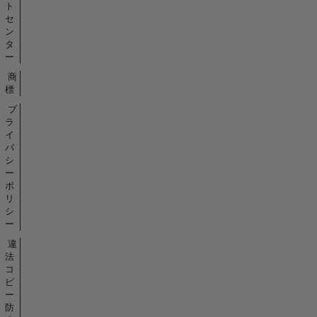
I
ト
use
セ
ン
waitbar
タ
for
ー
more
flexible
商
標
and
simple
プ
progress
ラ
イ
feedback.
バ
-
シ
I
ー
use
ポ
savefig
リ
to
シ
ー
export
figures
違
to
法
コ
cropped
ピ
graphics
ー
files,
防
usually