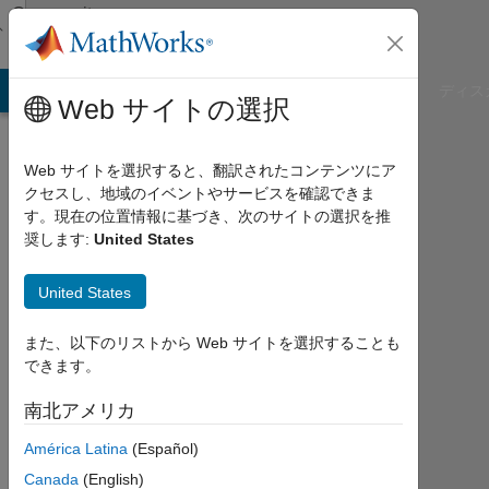
コンテンツへスキップ
Community
Profile
B Answers
File Exchange
Cody
AI Chat Playground
ディス
Web サイトの選択
Web サイトを選択すると、翻訳されたコンテンツにア
クセスし、地域のイベントやサービスを確認できま
Peder
す。現在の位置情報に基づき、次のサイトの選択を推
奨します:
United States
Axensten
Remote
United States
Sensing,
また、以下のリストから Web サイトを選択することも
Swedish
できます。
Agricultural
University
南北アメリカ
América Latina
(Español)
2006
年
Canada
(English)