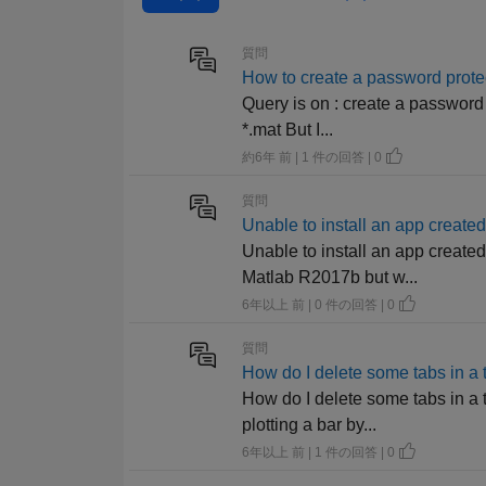
質問
How to create a password protec
Query is on : create a password 
*.mat But I...
約6年 前 | 1 件の回答 | 0
質問
Unable to install an app create
Unable to install an app create
Matlab R2017b but w...
6年以上 前 | 0 件の回答 | 0
質問
How do I delete some tabs in a
How do I delete some tabs in a 
plotting a bar by...
6年以上 前 | 1 件の回答 | 0