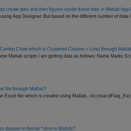
ipt create tabs and then figures inside those tabs in Matlab Ap
h using App Designer. But based on the different number of data i.
 (Combo Chart which is Clustered Column + Line) through Matla
ome Matlab scripts I am getting data as follows: Name Marks S
l file through Matlab?
n Excel file which is created using Matlab.. clc;clear;dFlag_Excel
on dataset in format *.dcm in Matlab?