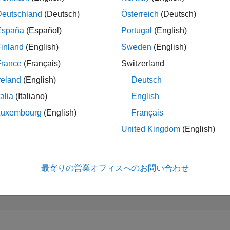
8,544
of 302,025
Deutschland
(Deutsch)
Österreich
(Deutsch)
España
(Español)
Portugal
(English)
評判
5
inland
(English)
Sweden
(English)
コントリビュ
France
(Français)
Switzerland
ン
reland
(English)
Deutsch
10
質問
0
回答
talia
(Italiano)
English
回答採用率
Luxembourg
(English)
Français
20.0%
03/22
10/22
L
05/23
12/23
07/24
02/25
09/25
04/26
United Kingdom
(English)
タイムライン
獲得投票数
4
最寄りの営業オフィスへのお問い合わせ