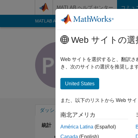
コンテンツへスキップ
MATLAB ヘルプ センター
コミュ
MATLAB Answers
File Exchange
Cody
AI C
Web サイトの選
Partha Mit
Last seen: 1年以上 
Web サイトを選択すると、翻訳
Followers:
0
Follow
き、次のサイトの選択を推奨します
Follow
メッセ
United States
また、以下のリストから Web サ
ダッシュボード
バッジ
エンドースメ
南北アメリカ
統計
América Latina
(Español)
Canada
(English)
MATLAB Answers