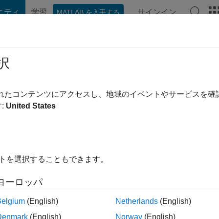
ニティ
学習
サインイン
MATLAB を入手する
hat Playground
ディスカッション
コンテスト
ブログ
投稿
択
ra
前
|
2018 年からアクティブ
されたコンテンツにアクセスし、地域のイベントやサービスを
ing:
0
:
United States
ージ
イトを選択することもできます。
ント
ヨーロッパ
Belgium
(English)
Netherlands
(English)
ランク
Denmark
(English)
Norway
(English)