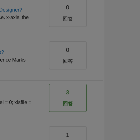
0
p Designer?
e. x-axis, the
回答
0
b?
cience Marks
回答
3
 = 0; xlsfile =
回答
1