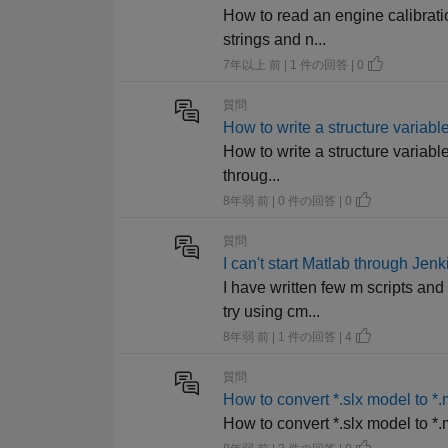
How to read an engine calibrati
strings and n...
7年以上 前 | 1 件の回答 | 0
質問
How to write a structure variable
How to write a structure variable 
throug...
8年弱 前 | 0 件の回答 | 0
質問
I can't start Matlab through Jen
I have written few m scripts and
try using cm...
8年弱 前 | 1 件の回答 | 4
質問
How to convert *.slx model to *.
How to convert *.slx model to *.