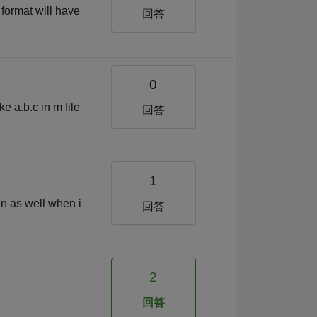
format will have
回答
0
ke a.b.c in m file
回答
1
an as well when i
回答
2
回答