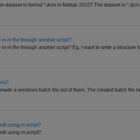
on dataset in format *.dcm in Matlab 2010? The dataset in *.dcm 
 in m file through another script?
in m file through another script? Eg. I want to write a structure li
kins?
 made a windows batch file out of them. The created batch file r
mdl using m script?
mdl using m script?