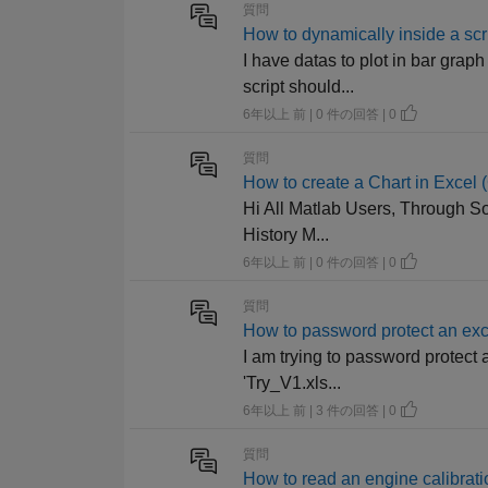
質問
How to dynamically inside a scr
I have datas to plot in bar grap
script should...
6年以上 前 | 0 件の回答 | 0
質問
How to create a Chart in Excel
Hi All Matlab Users, Through S
History M...
6年以上 前 | 0 件の回答 | 0
質問
How to password protect an exce
I am trying to password protect a
'Try_V1.xls...
6年以上 前 | 3 件の回答 | 0
質問
How to read an engine calibrati