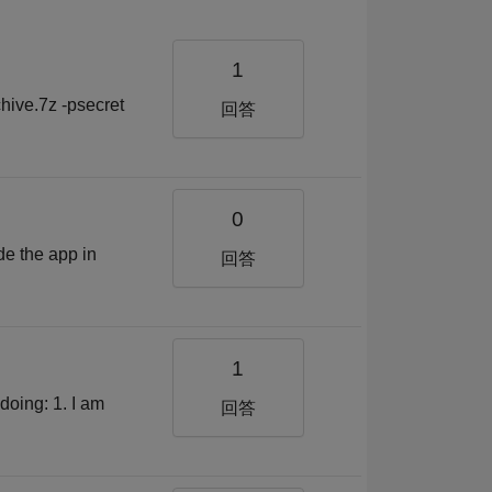
1
chive.7z -psecret
回答
0
de the app in
回答
1
doing: 1. I am
回答