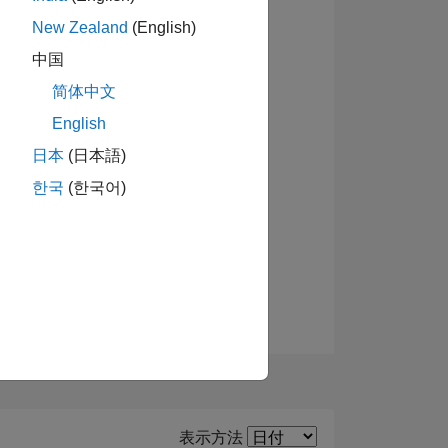
New Zealand
(English)
バッジを表示
中国
简体中文
ーショ
English
日本
(日本語)
한국
(한국어)
Filter2
表示方法