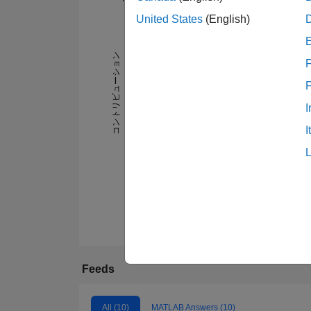
United States
(English)
-2
-1
4
3
コントリビューション
F
2
L
I
1
I
0
03/19
09/19
03/20
09/20
03/21
09/21
09/22
03/23
09/23
03/24
09/24
03/25
03/26
09/18
04/19
11/19
06/20
01/21
08/21
Feeds
All (10)
MATLAB Answers (10)