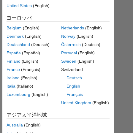
Partha
United States
(English)
Mitra
ヨーロッパ
2019
Belgium
(English)
Netherlands
(English)
1 月
8
Denmark
(English)
Norway
(English)
1
Deutschland
(Deutsch)
Österreich
(Deutsch)
回
España
(Español)
Portugal
(English)
答
Finland
(English)
Sweden
(English)
2024
France
(Français)
Switzerland
10
Ireland
(English)
Deutsch
月
Italia
(Italiano)
English
23
Luxembourg
(English)
Français
に更
新
United Kingdom
(English)
16
アジア太平洋地域
ビ
ュ
Australia
(English)
ー