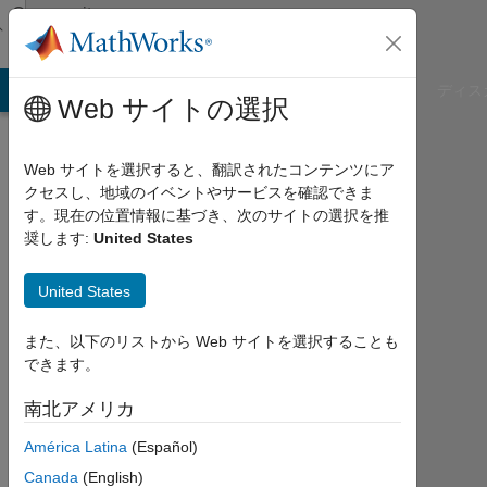
コンテンツへスキップ
Community
Profile
B Answers
File Exchange
Cody
AI Chat Playground
ディス
Web サイトの選択
Web サイトを選択すると、翻訳されたコンテンツにア
クセスし、地域のイベントやサービスを確認できま
Archisman
す。現在の位置情報に基づき、次のサイトの選択を推
奨します:
United States
Dinda
Manipal
United States
Institute
また、以下のリストから Web サイトを選択することも
of
できます。
Technology
南北アメリカ
2018
年
América Latina
(Español)
か
Canada
(English)
ら