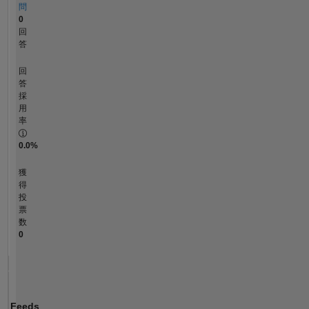
問
0
回
答
回
答
採
用
率
0.0%
獲
得
投
票
数
0
Feeds