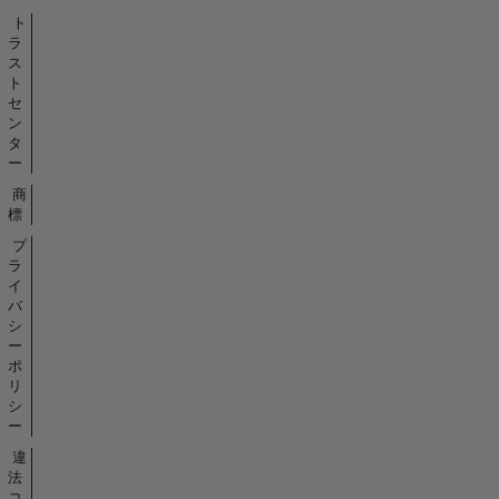
ト
ラ
ス
ト
セ
ン
タ
ー
商
標
プ
ラ
イ
バ
シ
ー
ポ
リ
シ
ー
違
法
コ