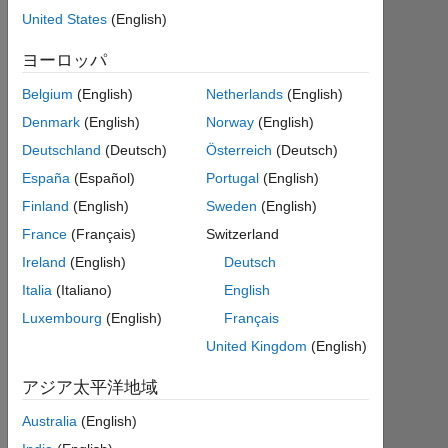
United States
(English)
ア
ク
ヨーロッパ
テ
ィ
Belgium
(English)
Netherlands
(English)
ブ
Denmark
(English)
Norway
(English)
Followers:
Deutschland
(Deutsch)
Österreich
(Deutsch)
0
España
(Español)
Portugal
(English)
Finland
(English)
Sweden
(English)
Following:
0
France
(Français)
Switzerland
Ireland
(English)
Deutsch
Follow
Italia
(Italiano)
English
Luxembourg
(English)
Français
メ
ッ
United Kingdom
(English)
セ
ー
ジ
アジア太平洋地域
Curious
learner.
Australia
(English)