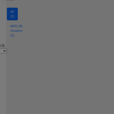
All
(2)
MATLAB
Answers
(2)
2
方法