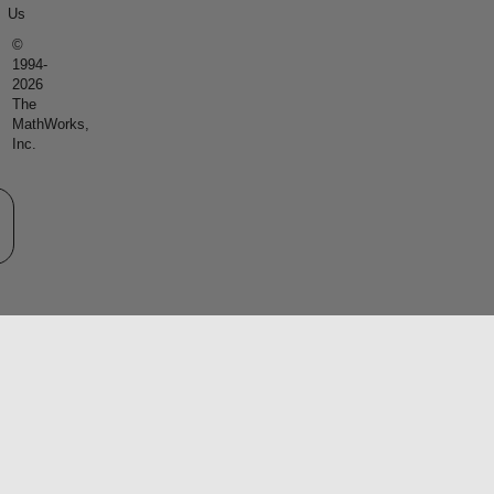
Us
©
1994-
2026
The
MathWorks,
Inc.
eb サイトの選択