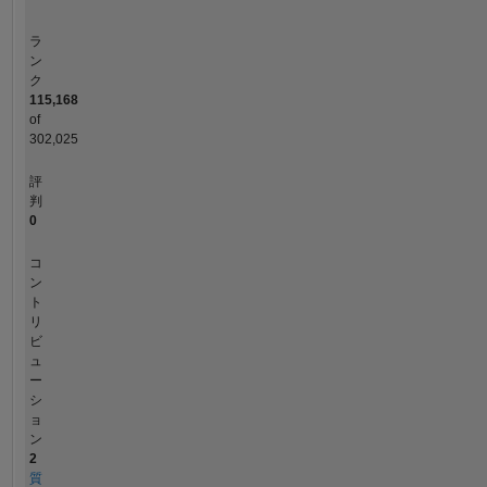
ラ
ン
ク
115,168
of
302,025
評
判
0
コ
ン
ト
リ
ビ
ュ
ー
シ
ョ
ン
2
質