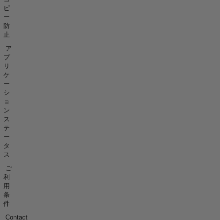
ピ
ー
防
止
ア
プ
リ
ケ
ー
シ
ョ
ン
ス
テ
ー
タ
ス
ご
利
用
条
件
Contact