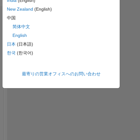
India
(English)
New Zealand
(English)
ダッシュボード
中国
简体中文
統
English
計
日本
(日本語)
MATLAB Answers
한국
(한국어)
-2
-1
3
2
最寄りの営業オフィスへのお問い合わせ
コントリビューション
L
1
0
12/18
11/19
10/20
09/21
08/22
07/23
06/24
05/25
04/26
02/19
03/20
04/21
05/22
06/23
07/24
08/25
01/18
03/19
05/20
07/21
L
09/22
11/23
01/25
03/26
タイムライン