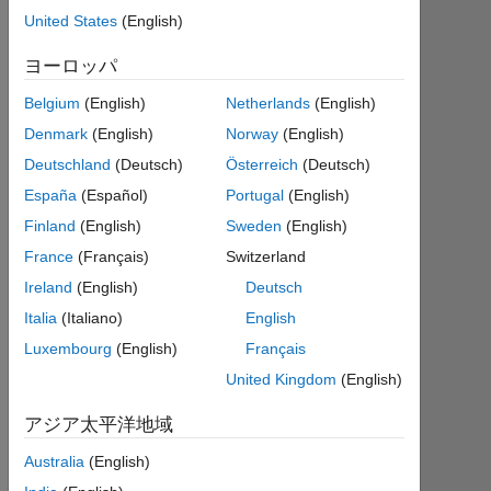
United States
(English)
ア
ク
ヨーロッパ
テ
ィ
Belgium
(English)
Netherlands
(English)
ブ
Denmark
(English)
Norway
(English)
Followers:
Deutschland
(Deutsch)
Österreich
(Deutsch)
0
España
(Español)
Portugal
(English)
Finland
(English)
Sweden
(English)
Following:
0
France
(Français)
Switzerland
Ireland
(English)
Deutsch
Follow
Italia
(Italiano)
English
Luxembourg
(English)
Français
メ
ッ
United Kingdom
(English)
セ
ー
ジ
アジア太平洋地域
Curious
learner.
Australia
(English)