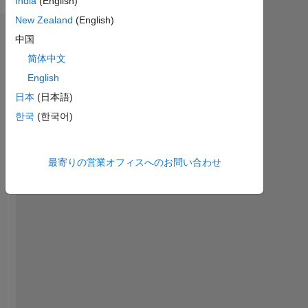
India
(English)
New Zealand
(English)
エンドースメント
中国
简体中文
Please
English
login
to
日本
(日本語)
endorse
한국
(한국어)
this
person
in
最寄りの営業オフィスへのお問い合わせ
a
skill