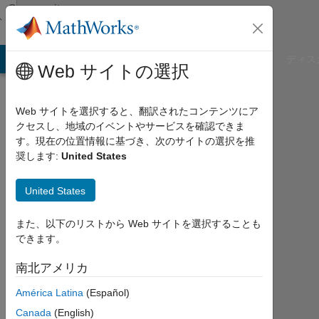
コンテンツへスキップ
Community
Profile
B Answers
File Exchange
Cody
AI Chat Playground
ディス
Web サイトの選択
Web サイトを選択すると、翻訳されたコンテンツにア
クセスし、地域のイベントやサービスを確認できま
Archisman
す。現在の位置情報に基づき、次のサイトの選択を推
奨します:
United States
Dinda
Manipal
United States
Institute
また、以下のリストから Web サイトを選択することも
of
できます。
Technology
南北アメリカ
2018
年
América Latina
(Español)
か
Canada
(English)
ら