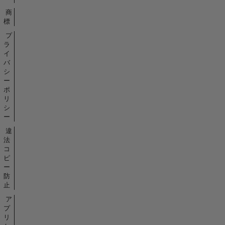
商
標
プ
ラ
イ
バ
シ
ー
ポ
リ
シ
ー
違
法
コ
ピ
ー
防
止
ア
プ
リ