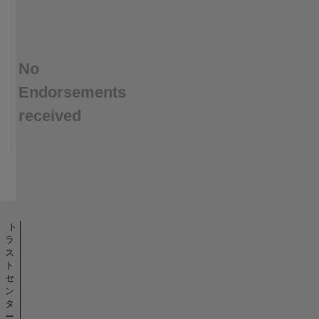
No
Endorsements
received
ト
ラ
ス
ト
セ
ン
タ
ー