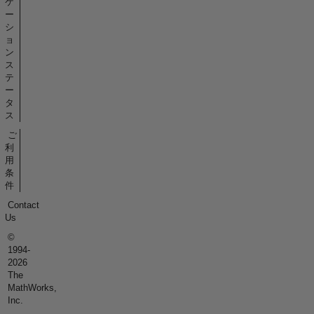
ケ
ー
シ
ョ
ン
ス
テ
ー
タ
ス
ご
利
用
条
件
Contact
Us
©
1994-
2026
The
MathWorks,
Inc.