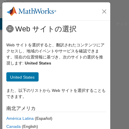
コンテンツへスキップ
Community
Profile
B Answers
File Exchange
Cody
AI Chat Playground
ディス
Web サイトの選択
Web サイトを選択すると、翻訳されたコンテンツにア
クセスし、地域のイベントやサービスを確認できま
dpb
す。現在の位置情報に基づき、次のサイトの選択を推
奨します:
United States
Last
seen:
United States
Today
|
また、以下のリストから Web サイトを選択することも
2012
できます。
年
か
南北アメリカ
ら
ア
América Latina
(Español)
ク
Canada
(English)
テ