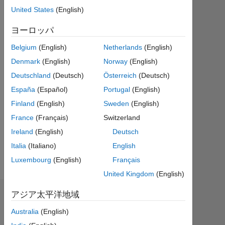
ィ
United States
(English)
ブ
ヨーロッパ
Followers:
Belgium
(English)
Netherlands
(English)
6
Denmark
(English)
Norway
(English)
Following:
Deutschland
(Deutsch)
Österreich
(Deutsch)
0
España
(Español)
Portugal
(English)
Finland
(English)
Sweden
(English)
Follow
France
(Français)
Switzerland
メ
Ireland
(English)
Deutsch
ッ
セ
Italia
(Italiano)
English
ー
ジ
Luxembourg
(English)
Français
United Kingdom
(English)
アジア太平洋地域
バッジ
Australia
(English)
dpb's