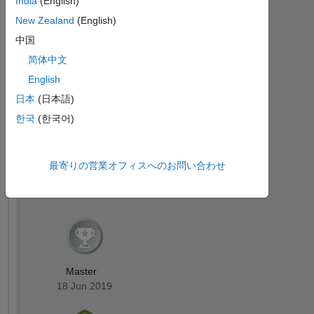
India
(English)
バ
ッ
New Zealand
(English)
ジ
中国
す
简体中文
MATLAB
Answers
べ
English
バッジ
て
日本
(日本語)
한국
(한국어)
最寄りの営業オフィスへのお問い合わせ
36 Month Streak
20 Jul 2017
Master
18 Jun 2019