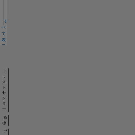
す
べ
て
表
示
バ
ッ
ジ
ト
ラ
ス
ト
セ
ン
タ
ー
商
標
プ