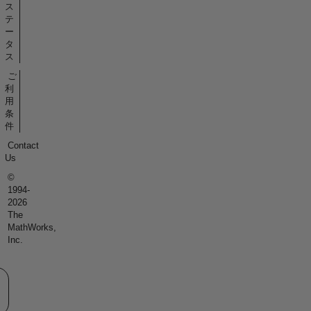
ス
テ
ー
タ
ス
ご
利
用
条
件
Contact
Us
©
1994-
2026
The
MathWorks,
Inc.
eb サイトの選択