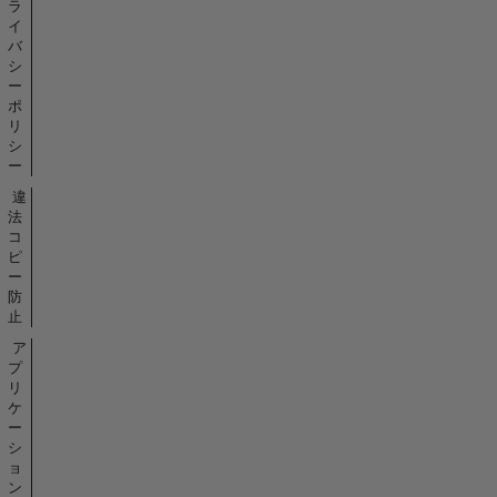
ラ
イ
バ
シ
ー
ポ
リ
シ
ー
違
法
コ
ピ
ー
防
止
ア
プ
リ
ケ
ー
シ
ョ
ン