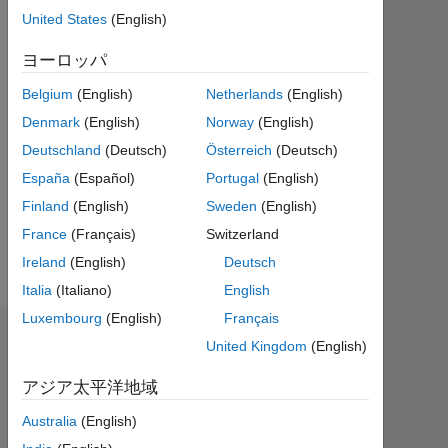
ク
United States
(English)
テ
ィ
ヨーロッパ
ブ
Belgium
(English)
Netherlands
(English)
Followers:
Denmark
(English)
Norway
(English)
0
Deutschland
(Deutsch)
Österreich
(Deutsch)
Following:
España
(Español)
Portugal
(English)
0
Finland
(English)
Sweden
(English)
France
(Français)
Switzerland
Follow
Ireland
(English)
Deutsch
Italia
(Italiano)
English
Luxembourg
(English)
Français
ダッシュボード
United Kingdom
(English)
アジア太平洋地域
統
計
Australia
(English)
MATLAB Answers