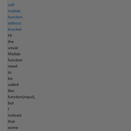
call
matlab
function
without
bracket
Hi:
the
usual
Matlab
function
need
to
be
called
like:
function(input),
but
I
noticed
that
some