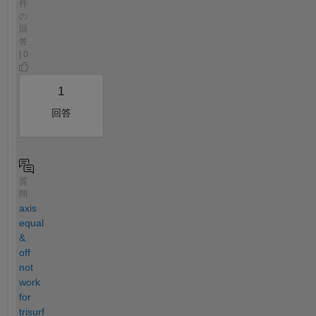
件
の
回
答
| 0
1
回答
質
問
axis
equal
&
off
not
work
for
trisurf