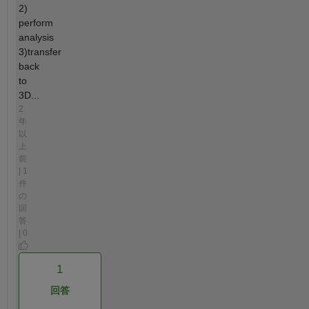
2)
perform
analysis
3)transfer
back
to
3D...
2
年
以
上
前
| 1
件
の
回
答
| 0
1
回答