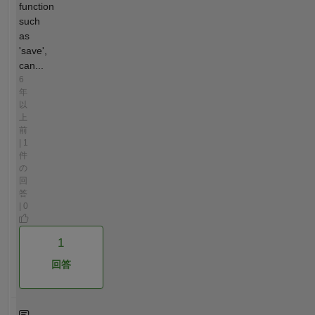
function
such
as
'save',
can...
6
年
以
上
前
| 1
件
の
回
答
| 0
1
回答