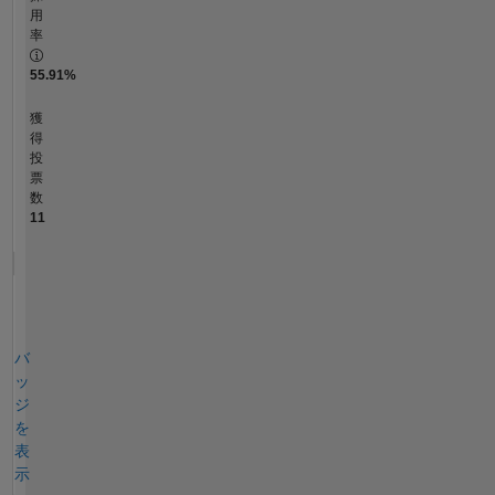
用
率
55.91%
獲
得
投
票
数
11
バ
ッ
ジ
を
表
示