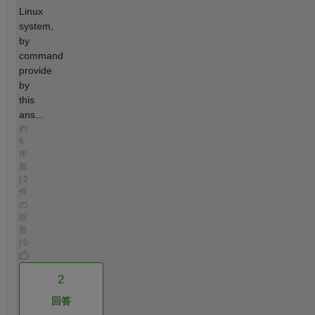
Linux
system,
by
command
provide
by
this
ans...
約
6
年
前
| 2
件
の
回
答
| 0
2
回答