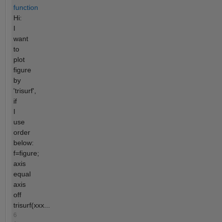
function
Hi:
I
want
to
plot
figure
by
'trisurf',
if
I
use
order
below:
f=figure;
axis
equal
axis
off
trisurf(xxx...
6