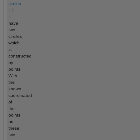
circles
Hi:
I
have
two
circiles
which
is
constructed
by
points.
With
the
known
coordinated
of
the
points
on
these
two