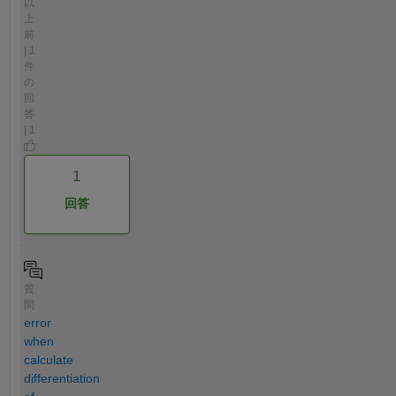
以
上
前
| 1
件
の
回
答
| 1
1
回答
質
問
error
when
calculate
differentiation