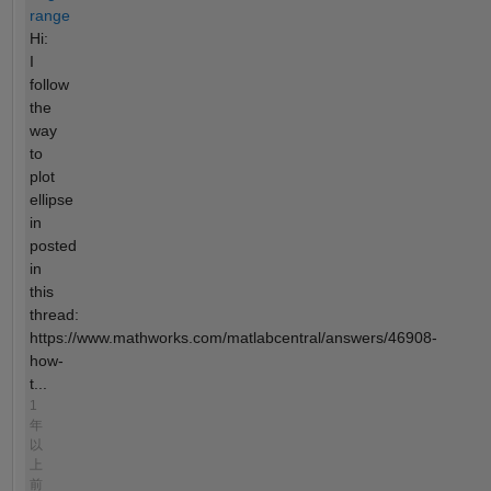
range
Hi:
I
follow
the
way
to
plot
ellipse
in
posted
in
this
thread:
https://www.mathworks.com/matlabcentral/answers/46908-
how-
t...
1
年
以
上
前