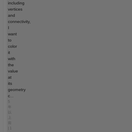
including
vertices
and
connectivity,
I
want
to
color
it
with
the
value
at
its
geometry
c...
5
年
以
上
前
| 1