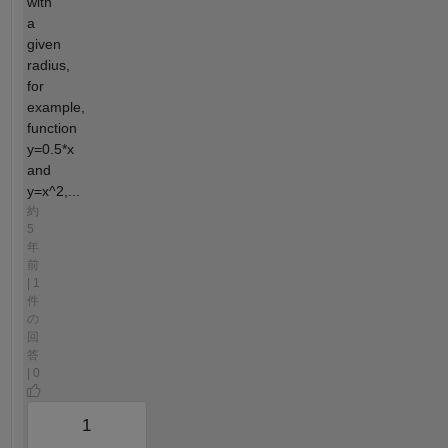
with
a
given
radius,
for
example,
function
y=0.5*x
and
y=x^2,...
約
5
年
前
| 1
件
の
回
答
| 0
1