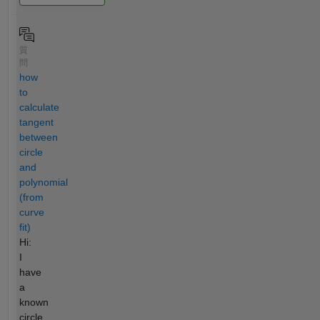
質
問
how
to
calculate
tangent
between
circle
and
polynomial
(from
curve
fit)
Hi:
I
have
a
known
circle