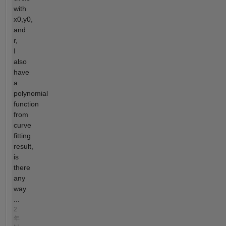
with
x0,y0,
and
r,
I
also
have
a
polynomial
function
from
curve
fitting
result,
is
there
any
way
...
2
年