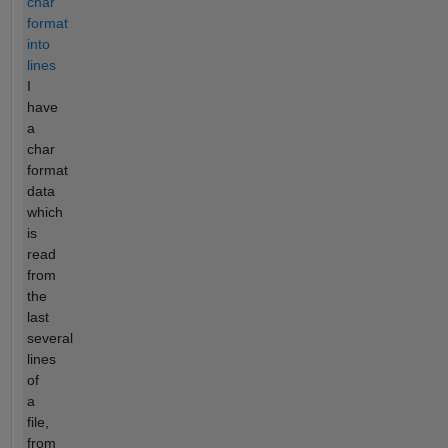
char
format
into
lines
I
have
a
char
format
data
which
is
read
from
the
last
several
lines
of
a
file,
from