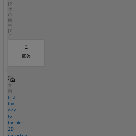
| 2
件
の
回
答
| 0
2
回答
質
問
find
the
way
to
transfer
2D
projection