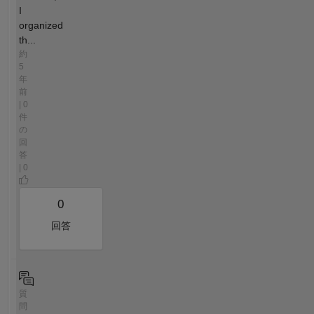
I
organized
th...
約
5
年
前
| 0
件
の
回
答
| 0
0
回答
質
問