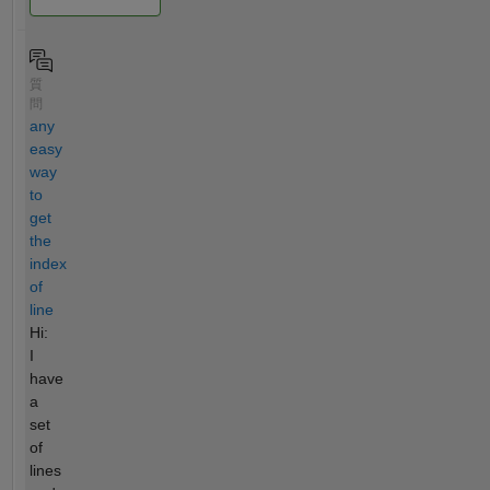
質
問
any
easy
way
to
get
the
index
of
line
Hi:
I
have
a
set
of
lines