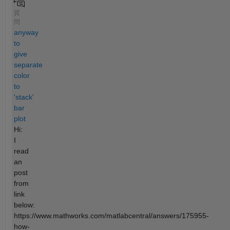
質
問
anyway
to
give
separate
color
to
'stack'
bar
plot
Hi:
I
read
an
post
from
link
below:
https://www.mathworks.com/matlabcentral/answers/175955-
how-