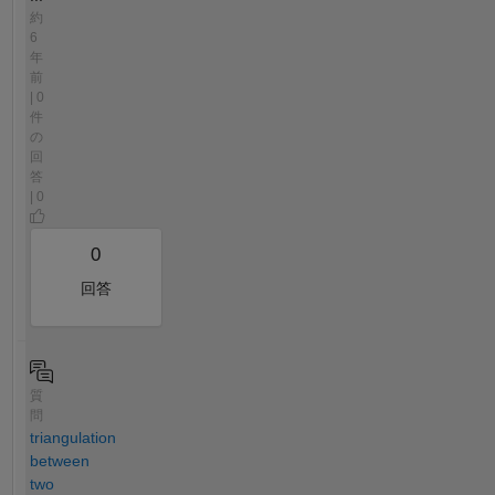
約
6
年
前
| 0
件
の
回
答
| 0
0
回答
質
問
triangulation
between
two