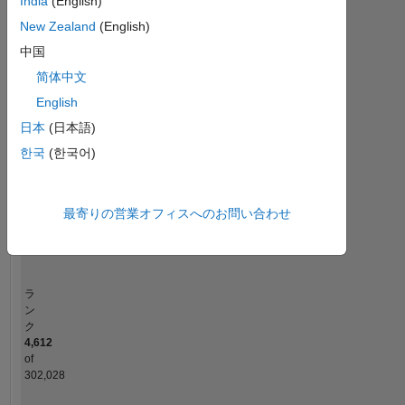
India
(English)
New Zealand
(English)
-10
25
-4
-2
-5
2
4
6
8
20
中国
コントリビューション
简体中文
15
English
10
10
日本
(日本語)
한국
(한국어)
5
0
09/19
07/20
05/21
03/22
01/23
11/23
09/24
07/25
05/26
10/19
09/20
08/21
07/22
06/23
05/24
04/25
03/26
11/18
12/19
01/21
02/22
L
03/23
04/24
05/25
06/26
最寄りの営業オフィスへのお問い合わせ
タイムライン
ラ
ン
ク
4,612
of
302,028