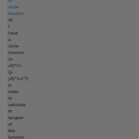
of
circle
function
Hi:
I
have
a
circle
function:
(x-
x0)^2+
(y-
y0)^2=r^2;
in
order
to
calculate
th
tangent
of
this
function,