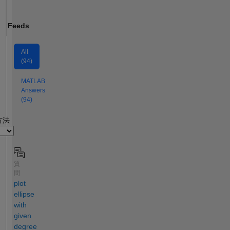
Feeds
All
(94)
MATLAB
Answers
(94)
2
方法
質
問
plot
ellipse
with
given
degree