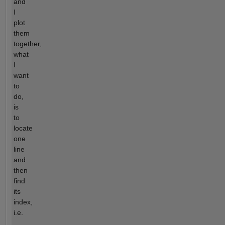
and
I
plot
them
together,
what
I
want
to
do,
is
to
locate
one
line
and
then
find
its
index,
i.e.
...