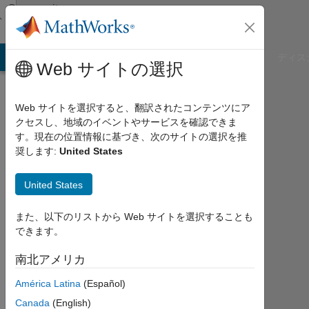
コンテンツへスキップ
Community
Profile
B Answers
File Exchange
Cody
AI Chat Playground
ディス
Web サイトの選択
Web サイトを選択すると、翻訳されたコンテンツにア
クセスし、地域のイベントやサービスを確認できま
Yu
す。現在の位置情報に基づき、次のサイトの選択を推
奨します:
United States
Li
United States
Last
seen:
Today
また、以下のリストから Web サイトを選択することも
|
できます。
2018
年
南北アメリカ
か
América Latina
(Español)
ら
ア
Canada
(English)