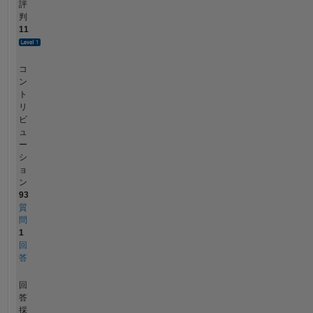
評
判
11
コ
ン
ト
リ
ビ
ュ
ー
シ
ョ
ン
93
質
問
1
回
答
回
答
採