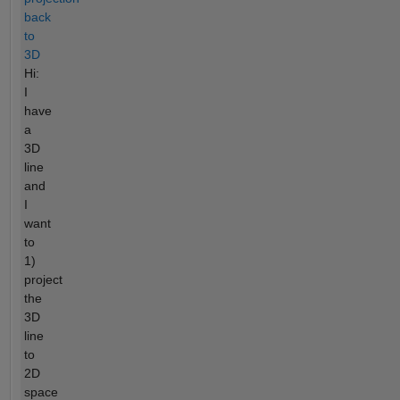
back
to
3D
Hi:
I
have
a
3D
line
and
I
want
to
1)
project
the
3D
line
to
2D
space