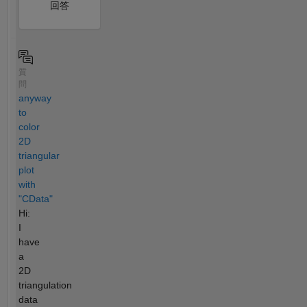
回答
質
問
anyway
to
color
2D
triangular
plot
with
"CData"
Hi:
I
have
a
2D
triangulation
data