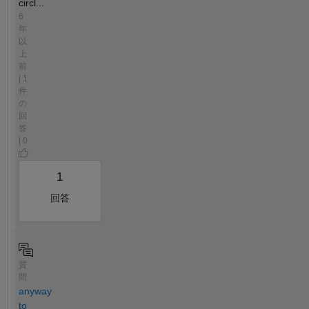
circl...
6
年
以
上
前
| 1
件
の
回
答
| 0
1
回答
質
問
anyway
to