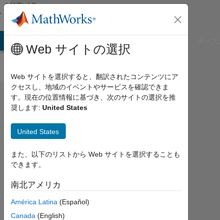
コンテンツへスキップ
MATLAB
Answers
B Answers
File Exchange
Cody
AI Chat Playground
ディス
Web サイトの選択
Web サイトを選択すると、翻訳されたコンテンツにア
クセスし、地域のイベントやサービスを確認できま
Pass
す。現在の位置情報に基づき、次のサイトの選択を推
奨します:
United States
class
selection
United States
to
function
また、以下のリストから Web サイトを選択することも
できます。
Florian
南北アメリカ
Rössing
América Latina
(Español)
2021
Canada
(English)