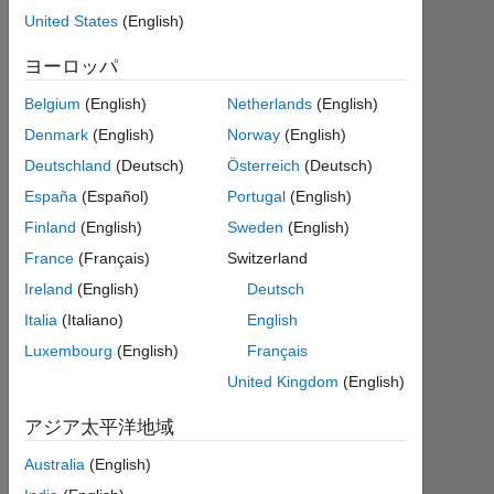
2020
United States
(English)
9 月
2
ヨーロッパ
1
Belgium
(English)
Netherlands
(English)
回
答
Denmark
(English)
Norway
(English)
Deutschland
(Deutsch)
Österreich
(Deutsch)
回
España
(Español)
Portugal
(English)
答
採
Finland
(English)
Sweden
(English)
用
France
(Français)
Switzerland
済
Ireland
(English)
Deutsch
み
Italia
(Italiano)
English
2020
Luxembourg
(English)
Français
9 月
United Kingdom
(English)
2 に
更新
アジア太平洋地域
21
Australia
(English)
ビ