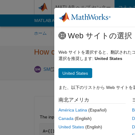
コンテンツへスキップ
MATLAB ヘルプ センター
コミュ
MATLAB Answers
File Exchange
Cody
AI C
ホーム
質問する
回答
閲覧
MATLA
Web サイトの選択
How can I delete the duplicat
Web サイトを選択すると、翻訳され
選択を推奨します:
United States
回答採用済み
SM
2020 8 月 26
1 回答
United States
また、以下のリストから Web サイト
南北アメリカ
América Latina
(Español)
B
The input is:
Canada
(English)
D
United States
(English)
D
A={[1 2 3] [2 3] [1 2 3];[2 5 8] [3 4]