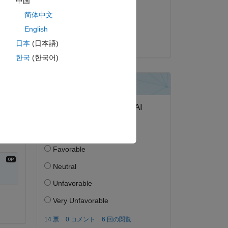
中国
2020 年 8 月 26 日
简体中文
ピー
採用済み:
English
Matt J
日本
(日本語)
한국
(한국어)
wo?