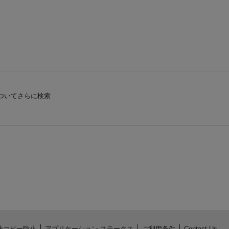
ついてさらに検索
法コピー防止
アプリケーション ステータス
ご利用条件
Contact Us