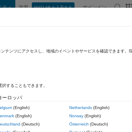
ニティ
学習
サインイン
MATLAB を入手する
hat Playground
ディスカッション
コンテスト
ブログ
投稿
B に関する FAQ
その他
e rows in cell based on a particular col
たコンテンツにアクセスし、地域のイベントやサービスを確認できます。
2020 8 月 26 に更新
11 ビュー (30 日間)
を選択することもできます。
ヨーロッパ
0 投票
MATLAB Online で開く
elgium
(English)
Netherlands
(English)
enmark
(English)
Norway
(English)
コ
eutschland
(Deutsch)
Österreich
(Deutsch)
テーマ
 [1 2 3];[2 5 4]  [2 3] [1 2 3];[1 2 5] [3 4] [1 2 3]};