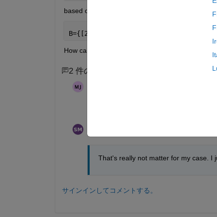
E
based on the duplication in the 2nd column,the out
F
F
B={[2 5 4]  [2 3] [1 2 3];[1 2 5] [3 4
I
How can I do that?
I
L
2 件のコメント
Matt J
2020 年 8 月 26 日
編集済み:
Matt J
2020 年 8 月 26 日
How do you know which of the duplicates t
SM
2020 年 8 月 26 日
That's really not matter for my case. I
サインインしてコメントする。