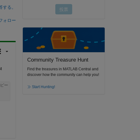
答する。
フォロー
Community Treasure Hunt
 
Find the treasures in MATLAB Central and
discover how the community can help you!
ピー
Start Hunting!