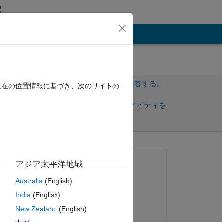
その他
umn?
サインインしてこの質問に回答する。
現在の位置情報に基づき、次のサイトの
共
サインインしてアクティビティを
有
フォロー
質問済み:
アジア太平洋地域
SM
Australia
(English)
2020 年 8 月 26 日
India
(English)
コメント済み:
ピー
New Zealand
(English)
SM