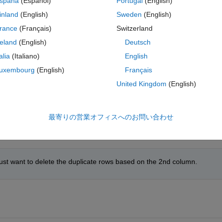
spaña
(Español)
Portugal
(English)
put will be:
inland
(English)
Sweden
(English)
コ
テーマ
rance
(Français)
Switzerland
] [1 2 3]};
reland
(English)
Deutsch
talia
(Italiano)
English
uxembourg
(English)
Français
United Kingdom
(English)
o keep? Why couldn't you keep the first two rows instead of the last t
最寄りの営業オフィスへのお問い合わせ
 just want to delete the duplicate rows based on the 2nd column.