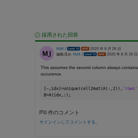
採用された回答
Matt J
2020 年 8 月 26 日
編集済み:
Matt J
2020 年 8 月 26 日
This assumes the second column always contains ve
occurence.
[~,idx]=unique(cell2mat(A(:,2)),
'rows'
B=A(idx,:);
0 件のコメント
サインインしてコメントする。