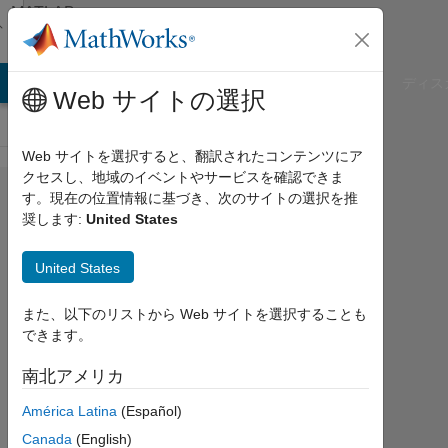
コンテンツへスキップ
MATLAB
Answers
B Answers
File Exchange
Cody
AI Chat Playground
ディス
Web サイトの選択
Web サイトを選択すると、翻訳されたコンテンツにア
クセスし、地域のイベントやサービスを確認できま
Why
す。現在の位置情報に基づき、次のサイトの選択を推
奨します:
United States
.DS_Store
file come
United States
up when I
read a
また、以下のリストから Web サイトを選択することも
できます。
folder
using
南北アメリカ
function in
América Latina
(Español)
gui
Canada
(English)