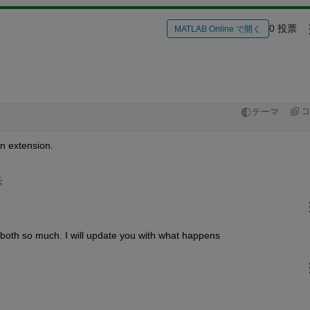
0 投票
MATLAB Online で開く
コ
テーマ
en extension.
示
you both so much. I will update you with what happens