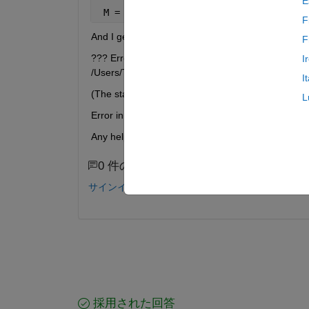
E
 M = xlsread(
'Psych_anon_mine.xlsx'
);
F
And I get the error message: -
F
??? Error using ==> xlsread at 214 XLSREAD unabl
I
/Users/Tom**********/Documents/MATLAB/Psych_an
I
(The stars are just my last name)
L
Error in ==> Ass_2_data_A at 3 M = xlsread('Psyc
Any help would be greatly appreciated
0 件のコメント
サインインしてコメントする。
採用された回答