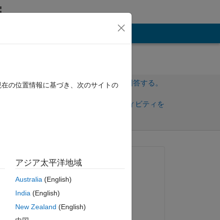
その他
サインインしてこの質問に回答する。
現在の位置情報に基づき、次のサイトの
共
サインインしてアクティビティを
有
フォロー
トを表示
質問済み:
アジア太平洋地域
Tom
Australia
(English)
2012 年 12 月 12 日
India
(English)
コメント済み:
New Zealand
(English)
Armando Torres