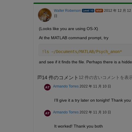
Walter Roberson
2012 年 12 月 12
日
(Looks like you are using OS-X)
At the MATLAB command prompt, try
!ls ~/Documents/MATLAB/Psych_anon*
and see if it finds the file. Perhaps there is a hidd
14 件のコメント
12 件の古いコメントを表
Armando Torres
2022 年 11 月 10 日
I’ll give it a try later on tonight! Thank 
Armando Torres
2022 年 11 月 10 日
It worked! Thank you both