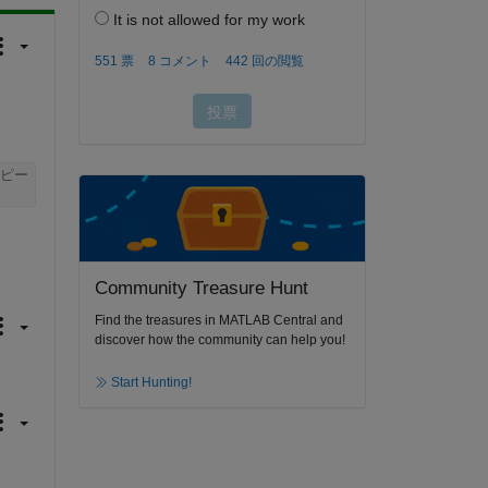
ピー
Community Treasure Hunt
Find the treasures in MATLAB Central and
discover how the community can help you!
Start Hunting!