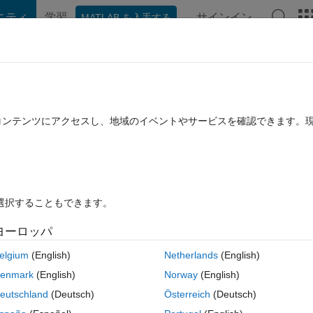
ニティ
学習
サインイン
MATLAB を入手する
hat Playground
ディスカッション
コンテスト
ブログ
投稿
B に関する FAQ
その他
たコンテンツにアクセスし、地域のイベントやサービスを確認できます。
用済み
2022 11 月 10 に更新
22 ビュー (30 日間)
を選択することもできます。
古いコメン
ヨーロッパ
0 投票
MATLAB Online で開く
elgium
(English)
Netherlands
(English)
t get it to do it.
enmark
(English)
Norway
(English)
, then I put this: -
eutschland
(Deutsch)
Österreich
(Deutsch)