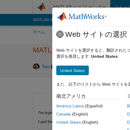
コンテンツへスキップ
MATLAB ヘルプ センター
コミュ
MATLAB Answers
File Exchange
Cody
AI C
ホーム
質問する
回答
閲覧
MATLA
Web サイトの選択
MATLAB can't find my file
Web サイトを選択すると、翻訳され
選択を推奨します:
United States
回答採
Tom
2012 12 月 12
1 回答
United States
また、以下のリストから Web サイト
南北アメリカ
América Latina
(Español)
B
I'm trying to read in an excel spreadsheet and I can'
Canada
(English)
D
I put the spreadsheet in the MATLAB home directory
United States
(English)
D