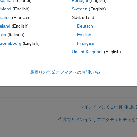
spaña
(Español)
Portugal
(English)
コ
テーマ
inland
(English)
Sweden
(English)
rance
(Français)
Switzerland
e to open file Psych_anon_mine.xlsx. File 
reland
(English)
Deutsch
on_mine.xlsx not found.
talia
(Italiano)
English
uxembourg
(English)
Français
h_anon_mine.xlsx');
United Kingdom
(English)
最寄りの営業オフィスへのお問い合わせ
サインインしてこの質問に回
共有
サインインしてアクティビティを