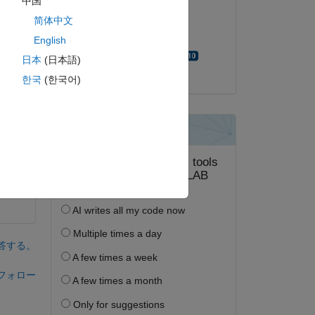
中国
ピー
2022 年 11 月 10 日
简体中文
採用済み:
English
Walter Roberson
日本
(日本語)
한국
(한국어)
答する。
フォロー