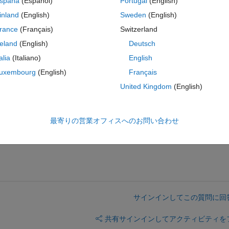
spaña
(Español)
Portugal
(English)
inland
(English)
Sweden
(English)
rance
(Français)
Switzerland
コ
テーマ
reland
(English)
Deutsch
talia
(Italiano)
English
uxembourg
(English)
Français
United Kingdom
(English)
 not working
 does work
t this is a workaround, or what ?
最寄りの営業オフィスへのお問い合わせ
サインインしてこの質問に回
共有
サインインしてアクティビティを