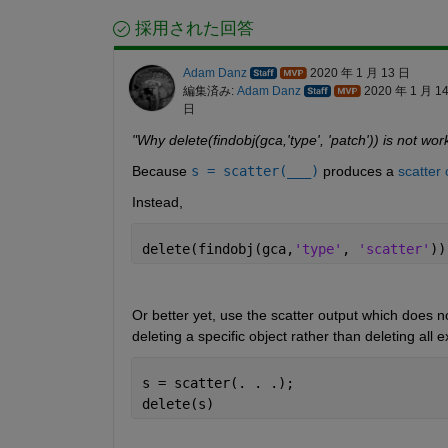
採用された回答
Adam Danz
2020 年 1 月 13 日
編集済み:
Adam Danz
2020 年 1 月 1
日
"Why delete(fin​dobj(gca,'​type', 'patch')) is not wo
Because 
s = scatter(
___
)
 produces a 
scatter 
Instead,
delete(findobj(gca,
'type'
, 
'scatter'
))
Or better yet, use the scatter output which does n
deleting a specific object rather than deleting all 
s = scatter(. . .);
delete(s)