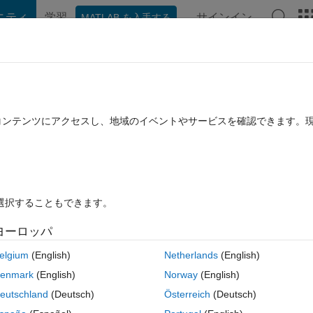
ニティ
学習
サインイン
MATLAB を入手する
hat Playground
ディスカッション
コンテスト
ブログ
投稿
B に関する FAQ
その他
 'patch')) is not working for erasing scatt
たコンテンツにアクセスし、地域のイベントやサービスを確認できます。
用済み
2020 1 月 14 に更新
6 ビュー (30 日間)
を選択することもできます。
ヨーロッパ
elgium
(English)
Netherlands
(English)
0 投票
MATLAB Online で開く
enmark
(English)
Norway
(English)
eutschland
(Deutsch)
Österreich
(Deutsch)
コ
テーマ