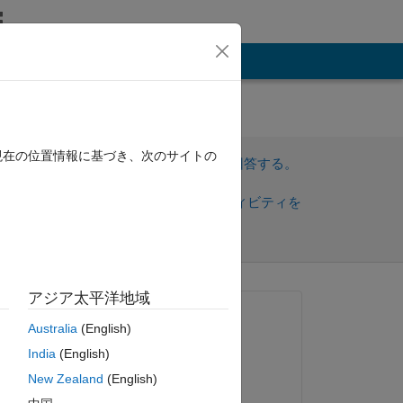
その他
ered
現在の位置情報に基づき、次のサイトの
サインインしてこの質問に回答する。
共
サインインしてアクティビティを
有
フォロー
アジア太平洋地域
質問済み:
Australia
(English)
JP Schnyder
India
(English)
2020 年 1 月 13 日
New Zealand
(English)
編集済み:
ピー