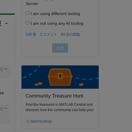
ピー
re 
Community Treasure Hunt
Find the treasures in MATLAB Central and
ピー
discover how the community can help you!
Start Hunting!