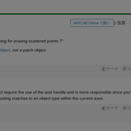
1 投票
MATLAB Online で開く
4
rking for erasing scattered points ?"
object
, not a patch object.  
コ
テーマ
ot require the use of the axis handle and is more responsible since you'
existing matches to an object type within the current axes. 
コ
テーマ