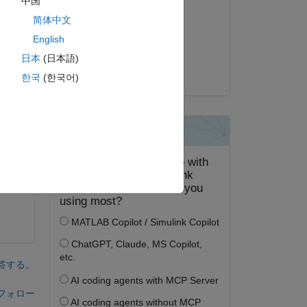
中国
Adam Danz
简体中文
2020 年 1 月 14 日
English
ピー
採用済み:
日本
(日本語)
Adam Danz
한국
(한국어)
答する。
フォロー