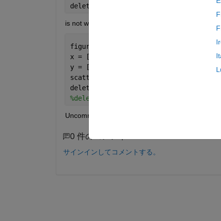
E
delete(findobj(gca,
'type'
, 
'patch'
))
F
is not working for erasing scattered points:
F
I
figure
I
x = [1,2,3,4]
y = [1,2,3,7]
L
scatter(x,y,50);
delete(findobj(gca,
'type'
, 
'patch'
)) 
%
%delete(findobj(gca,'SizeData', 50)) %
Uncommenting the last line solves the problem, bu
0 件のコメント
サインインしてコメントする。