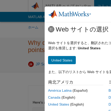
コンテンツへスキップ
MATLAB ヘルプ センター
コミュ
MATLAB Answers
File Exchange
Cody
AI C
ホーム
質問する
回答
閲覧
MATLA
Web サイトの選択
Why delete(fin​dobj(gca,'​type',
Web サイトを選択すると、翻訳され
選択を推奨します:
United States
points ?
United States
回答採
JP Schnyder
2020 1 月 13
1 回答
また、以下のリストから Web サイト
南北アメリカ
América Latina
(Español)
B
Canada
(English)
D
Here's a simple snippet that shows that
United States
(English)
D