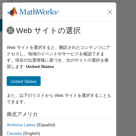
コンテンツへスキップ
MATLAB
Answers
B Answers
File Exchange
Cody
AI Chat Playground
ディス
Web サイトの選択
Web サイトを選択すると、翻訳されたコンテンツにア
クセスし、地域のイベントやサービスを確認できま
what is the
す。現在の位置情報に基づき、次のサイトの選択を推
奨します:
United States
role of
streaming
United States
multiproce​
ssor(multi​
また、以下のリストから Web サイトを選択することも
できます。
processorc​
ount in
南北アメリカ
gpuDevice())
América Latina
(Español)
on GPU
Canada
(English)