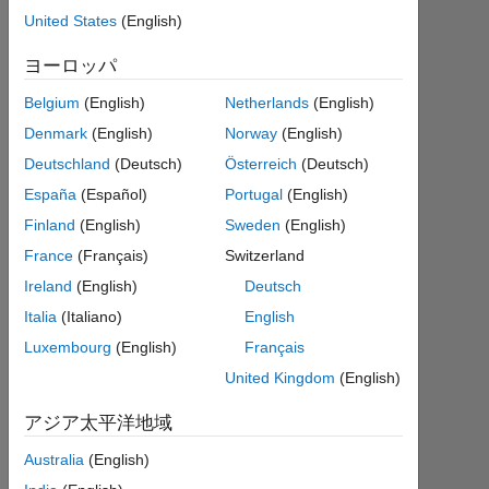
coder?
United States
(English)
ヨーロッパ
lim
daehee
Belgium
(English)
Netherlands
(English)
2020
Denmark
(English)
Norway
(English)
1 月
Deutschland
(Deutsch)
Österreich
(Deutsch)
13
España
(Español)
Portugal
(English)
1
回
Finland
(English)
Sweden
(English)
答
France
(Français)
Switzerland
Ireland
(English)
Deutsch
2021
Italia
(Italiano)
English
7 月
12
Luxembourg
(English)
Français
に更
United Kingdom
(English)
新
15
アジア太平洋地域
ビ
Australia
(English)
ュ
ー