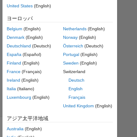
2 月
United States
(English)
4
1
ヨーロッパ
回
答
Belgium
(English)
Netherlands
(English)
Denmark
(English)
Norway
(English)
2019
Deutschland
(Deutsch)
Österreich
(Deutsch)
2 月
4 に
España
(Español)
Portugal
(English)
更新
Finland
(English)
Sweden
(English)
12
France
(Français)
Switzerland
ビ
Ireland
(English)
Deutsch
ュ
ー
Italia
(Italiano)
English
(30
Luxembourg
(English)
Français
日
United Kingdom
(English)
間)
アジア太平洋地域
Australia
(English)