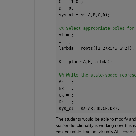
C = [1 0];
D = 0;
sys_ol = ss(A,B,C,D);
%% Select appropriate poles for
xi = ;
w = ;
lambda = roots([1 2*xi*w w^2]);
K = place(A,B,lambda);
%% Write the state-space repres
Ak = ;
Bk = ;
Ck = ;
Dk = ;
sys_cl = ss(Ak,Bk,Ck,Dk);
The students would be able to modify and 
section
 functionality is working now, this i
cost valuable time, as virtually ALL code 