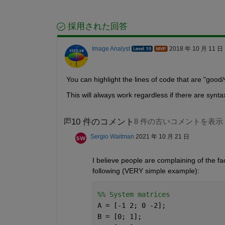
採用された回答
Image Analyst
2018 年 10 月 11 日
You can highlight the lines of code that are "good/
This will always work regardless if there are syntax
10 件のコメント
8 件の古いコメントを表示
Sergio Waitman
2021 年 10 月 21 日
I believe people are complaining of the fa
following (VERY simple example):
%% System matrices
A = [-1 2; 0 -2];
B = [0; 1];