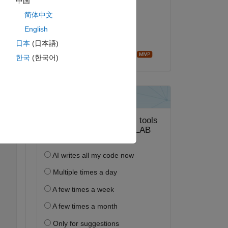
中国
Adam Campos
简体中文
2024 年 3 月 16 日
ピー
English
採用済み:
日本
(日本語)
Image Analyst
한국
(한국어)
 a function 
s 