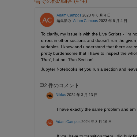
その他の回答 (4 件)
Adam Campos
2023 年 6 月 4 日
編集済み:
Adam Campos
2023 年 6 月 4 日
To clarify, my issue is with the Live Scripts - I'm n
errors in other sections and doesn't run the given s
variables, I know and understand that there are syn
pretty burdensome that I have to inspect the whole sc
'Run', but not 'Run Section'
Jupyter Notebooks let you run a section and leave
2 件のコメント
Niklas
2024 年 3 月 13 日
I have exactly the same problem and am s
Adam Campos
2024 年 3 月 16 日
If you have to transition them I did bulk f