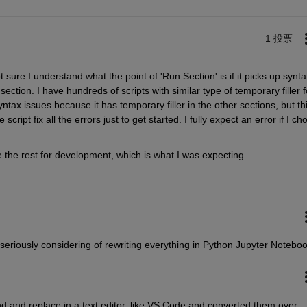
1 投票
ot sure I understand what the point of 'Run Section' is if it picks up syntax
ection. I have hundreds of scripts with similar type of temporary filler fo
tax issues because it has temporary filler in the other sections, but this
ript fix all the errors just to get started. I fully expect an error if I cho
 the rest for development, which is what I was expecting. 
eriously considering of rewriting everything in Python Jupyter Noteboo
ind and replace in a text editor, like VS Code and converted them over....I