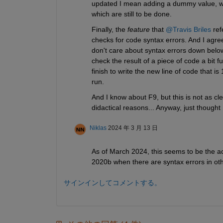
updated I mean adding a dummy value, whic
which are still to be done.
Finally, the 
feature
 that 
@Travis Briles
 ref
checks for code syntax errors. And I agree
don't care about syntax errors down below
check the result of a piece of code a bit fu
finish to write the new line of code that i
run.
And I know about F9, but this is not as cle
didactical reasons... Anyway, just thought 
Niklas
2024 年 3 月 13 日
As of March 2024, this seems to be the ac
2020b when there are syntax errors in ot
サインインしてコメントする。