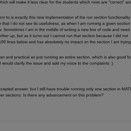
h will make it less clear for the students which rows are "correct" and
ers to is exactly this new implementation of the 
run section
 functionality 
 that I do not see its usefulness, as when I am running a given section I
. Sometimes I am in the middle of writing a new line of code and need t
rther up, but as it turns out I cannot run that section because I did not 
s 100 lines below and has absolutely no impact on the section I am trying 
an and practical as just running an entire section, which is also good for
I would clarify the issue and add my voice to the complaints :) 
cepted answer, but I still have trouble running only one section in MAT
her sections. Is there any advancement on this problem?