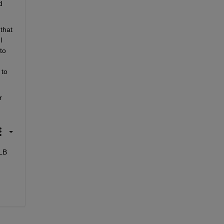
 
that 
 
o 
to 
 
LB 