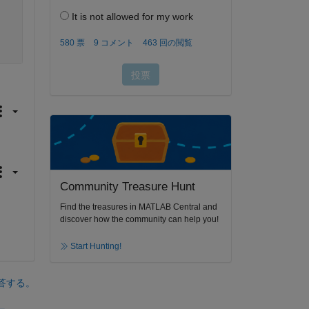
Community Treasure Hunt
Find the treasures in MATLAB Central and
discover how the community can help you!
Start Hunting!
答する。