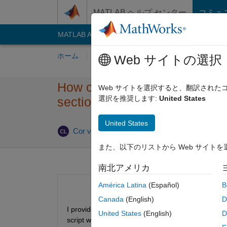
コンテンツへスキップ
MATLAB ヘルプ センター
コミュ
MATLAB Answers
File Exchange
Cody
AI C
ホーム
質問する
回答
閲覧
MATLA
Web サイトの選択
How can I run a section when t
Web サイトを選択すると、翻訳され
選択を推奨します:
United States
sections?
United States
回
Cor van Leuken
2018 10 月 9
5 回答
また、以下のリストから Web サイト
南北アメリカ
América Latina
(Español)
B
Canada
(English)
D
I provide my students with a script, which they nee
United States
(English)
D
script will not run because of errors still present i