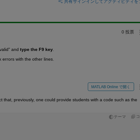
共有
サインインしてアクティビティを
0 投票
valid" and
type the F9 key
.
 errors with the other lines.
MATLAB Online で開く
ct that, previously, one could provide students with a code such as the 
コ
テーマ