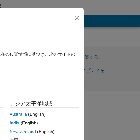
その他
現在の位置情報に基づき、次のサイトの
サインインしてこの質問に回答する。
共
サインインしてアクティビティを
有
フォロー
アジア太平洋地域
トを表示
質問済み:
Australia
(English)
Cor van Leuken
India
(English)
2018 年 10 月 9 日
New Zealand
(English)
コメント済み: