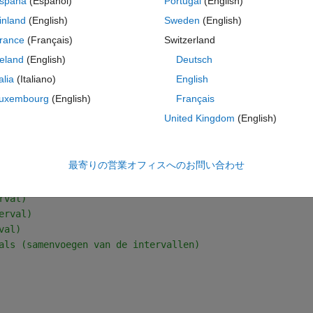
spaña
(Español)
Portugal
(English)
ot execute because of errors in the code below that.
inland
(English)
Sweden
(English)
コ
テーマ
rance
(Français)
Switzerland
Groep, R.G.P. Ritzen 
reland
(English)
Deutsch
s, Mechanical Engineering 
iding Werktuigbouwkunde)
talia
(Italiano)
English
uxembourg
(English)
Français
United Kingdom
(English)
 the V-line (equation 3-9) and M-line (equation 3.10) as
lijn (vergelijking 3-9) en M-lijn (vergelijking 3-10) al
最寄りの営業オフィスへのお問い合わせ
rval)
erval)
val) 
als (samenvoegen van de intervallen)