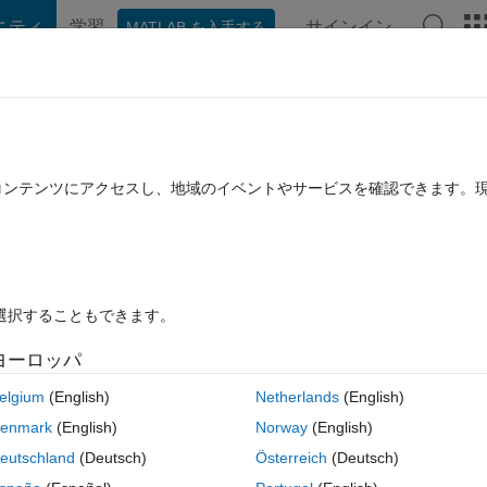
ニティ
学習
サインイン
MATLAB を入手する
hat Playground
ディスカッション
コンテスト
ブログ
投稿
B に関する FAQ
その他
here are still errors present in other
たコンテンツにアクセスし、地域のイベントやサービスを確認できます。
答採用済み
2024 3 月 16 に更新
15 ビュー (30 日間)
を選択することもできます。
ヨーロッパ
古いコメン
elgium
(English)
Netherlands
(English)
2 投票
MATLAB Online で開く
enmark
(English)
Norway
(English)
d to modify. I want them to evaluate the part they have finished but the 
eutschland
(Deutsch)
Österreich
(Deutsch)
n other sections. with 2017a it is possible, with 2017b not.