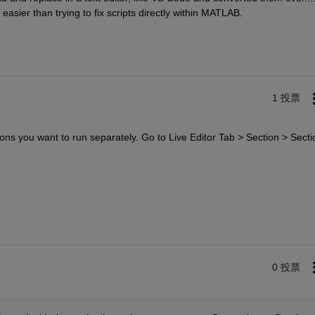
easier than trying to fix scripts directly within MATLAB. 
1 投票
tions you want to run separately. Go to Live Editor Tab > Section > Sectio
0 投票