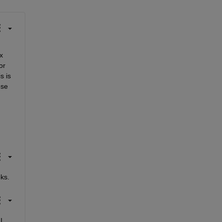
 
r 
 is 
se 
ks.
 