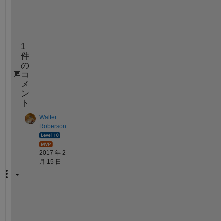
ans =
   4   5
1
件
の
コ
メ
ン
ト
Walter
Roberson
2017 年 2
月 15 日
H
o