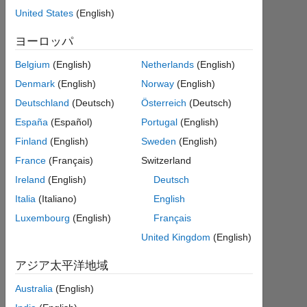
United States
(English)
1 月
9
ヨーロッパ
1
回
Belgium
(English)
Netherlands
(English)
答
Denmark
(English)
Norway
(English)
Deutschland
(Deutsch)
Österreich
(Deutsch)
回
答
España
(Español)
Portugal
(English)
採
Finland
(English)
Sweden
(English)
用
France
(Français)
Switzerland
済
Ireland
(English)
Deutsch
み
Italia
(Italiano)
English
2020
Luxembourg
(English)
Français
12
United Kingdom
(English)
月 2
に更
アジア太平洋地域
新
32
Australia
(English)
ビ