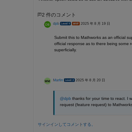
2 件のコメント
dpb
2025 年 8 月 19 日
Submit this to Mathworks as an official s
official response as to there being some re
superficially.
Martin
2025 年 8 月 20 日
@dpb
 thanks for your time to react. I 
request (feature request) to Mathwork
サインインしてコメントする。