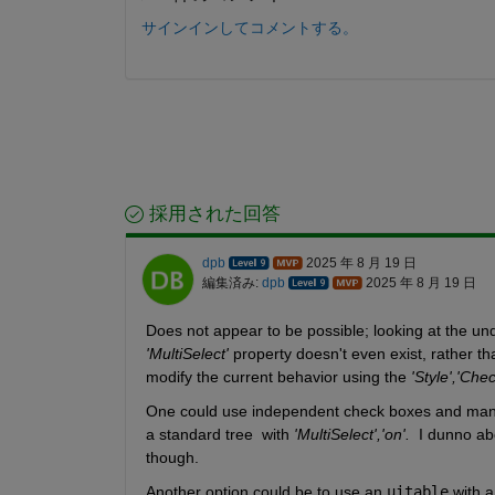
サインインしてコメントする。
採用された回答
dpb
2025 年 8 月 19 日
編集済み:
dpb
2025 年 8 月 19 日
Does not appear to be possible; looking at the u
'MultiSelect'
 property doesn't even exist, rather th
modify the current behavior using the 
'Style','Che
One could use independent check boxes and manipul
a standard tree  with 
'MultiSelect','on'.
  I dunno ab
though.
Another option could be to use an 
uitable
 with 