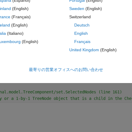
spaña
(Español)
Portugal
(English)
 it is possible. I am wondering why this is not implemented (yet)...
inland
(English)
Sweden
(English)
コ
テーマ
rance
(Français)
Switzerland
reland
(English)
Deutsch
talia
(Italiano)
English
ct1'
);
uxembourg
(English)
Français
ct2'
);
United Kingdom
(English)
ct3'
);
ct4'
);
最寄りの営業オフィスへのお問い合わせ
nal.model.TreeComponent/set.SelectedNodes (line 161)
y or a 1-by-1 TreeNode object that is a child in the Che