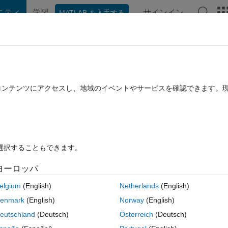
ニティ
学習
サインイン
MATLAB を入手する
hat Playground
ディスカッション
コンテスト
ブログ
投稿
B に関する FAQ
その他
cted nodes
たコンテンツにアクセスし、地域のイベントやサービスを確認できます。
採用済み
2025 8 月 20 に更新
7 ビュー (30 日間)
を選択することもできます。
ヨーロッパ
0 投票
MATLAB Online で開く
elgium
(English)
Netherlands
(English)
enmark
(English)
Norway
(English)
 have multiple nodes selected in a uitree with checkboxes? I like to 
eutschland
(Deutsch)
Österreich
(Deutsch)