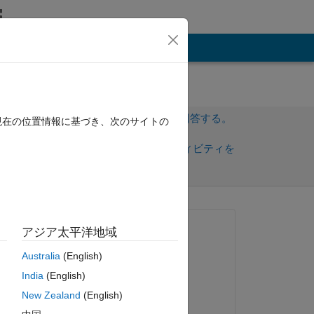
その他
サインインしてこの質問に回答する。
現在の位置情報に基づき、次のサイトの
共
サインインしてアクティビティを
有
フォロー
質問済み:
アジア太平洋地域
Martin
Australia
(English)
2025 年 8 月 19 日
India
(English)
コメント済み:
New Zealand
(English)
Martin