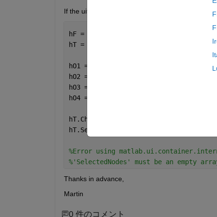
E
If the uitree component is used without checkboxes
F
F
hF = uifigure();
I
hT = uitree(hF,
'checkbox'
);
I
hO1 = uitreenode(Parent=hT, Text=
'obje
L
hO2 = uitreenode(Parent=hT, Text=
'obje
hO3 = uitreenode(Parent=hT, Text=
'obje
hO4 = uitreenode(Parent=hT, Text=
'obje
hT.CheckedNodes = [hO1, hO2];
hT.SelectedNodes = [hO3, hO4];
%Error using matlab.ui.container.inter
%'SelectedNodes' must be an empty arra
Thanks in advance,
Martin
0 件のコメント