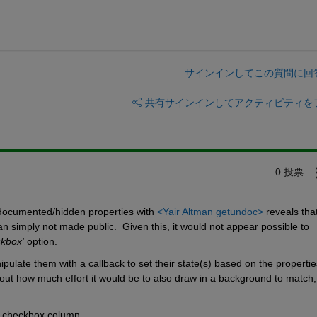
サインインしてこの質問に回
共有
サインインしてアクティビティを
0 投票
ndocumented/hidden properties with 
<Yair Altman getundoc>
an simply not made public.  Given this, it would not appear possible to 
ckbox'
 option.
ate them with a callback to set their state(s) based on the properties
out how much effort it would be to also draw in a background to match, 
a checkbox column.