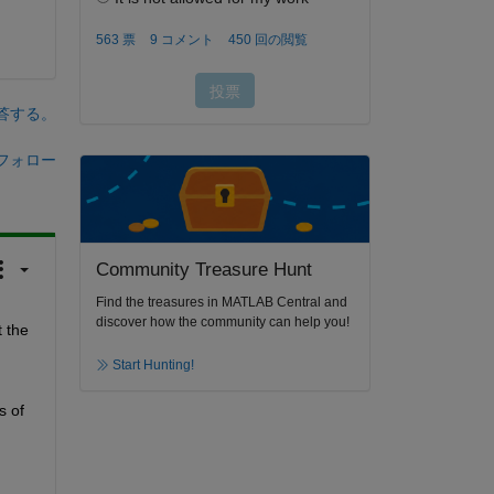
答する。
フォロー
Community Treasure Hunt
Find the treasures in MATLAB Central and
discover how the community can help you!
 reveals that the 
Start Hunting!
 of 