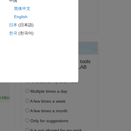
中国
2025 年 8 月 20 日
简体中文
採用済み:
ピー
English
dpb
日本
(日本語)
한국
(한국어)
ckBoxTree.