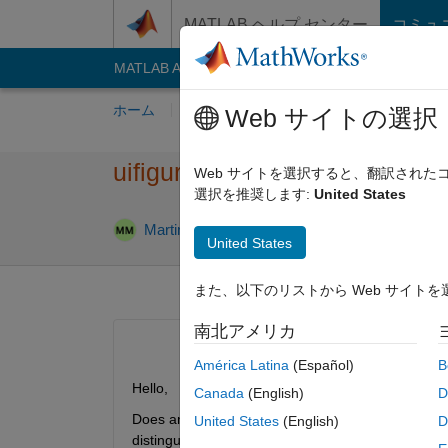
コンテンツへスキップ
MATLAB ヘルプ センター
コミュ
MATLAB Answers
File Exchange
Cody
AI C
ホーム
質問する
回答
閲覧
MATLA
Web サイトの選択
uifigure+uitree, multiple sele
Web サイトを選択すると、翻訳され
選択を推奨します:
United States
回答
Martin
2025 8 月 19
1 回答
United States
また、以下のリストから Web サイト
南北アメリカ
América Latina
(Español)
B
Hello,
Canada
(English)
D
Does anybody know a (undocumented) workaround to
United States
(English)
D
distinguish between checked and selected items.