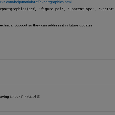
rks.com/help/matlab/ref/exportgraphics.html
xportgraphics(gcf, 'figure.pdf', 'ContentType', 'vector'
echnical Support so they can address it in future updates.
Saving
についてさらに検索