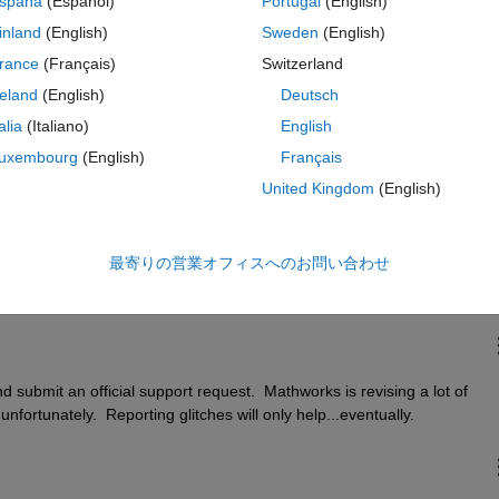
spaña
(Español)
Portugal
(English)
inland
(English)
Sweden
(English)
rance
(Français)
Switzerland
reland
(English)
Deutsch
talia
(Italiano)
English
uxembourg
(English)
Français
United Kingdom
(English)
最寄りの営業オフィスへのお問い合わせ
 submit an official support request.  Mathworks is revising a lot of 
nfortunately.  Reporting glitches will only help...eventually.