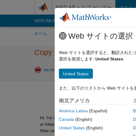
コンテンツへスキップ
MATLAB ヘルプ センター
コミュ
MATLAB Answers
File Exchange
Cody
AI C
ホーム
質問する
回答
閲覧
MATLA
Web サイトの選択
Copy figure from matlab grap
Web サイトを選択すると、翻訳され
選択を推奨します:
United States
2025 7 
incredibles
2025 6 月 28
1 回答
United States
また、以下のリストから Web サイト
南北アメリカ
América Latina
(Español)
B
Hi. I'm currently using MATLAB 2025a. On previou
Canada
(English)
D
or Inkscape, the latex description in the axis is p
United States
(English)
D
How can I resolve this problem in SVG format? I p