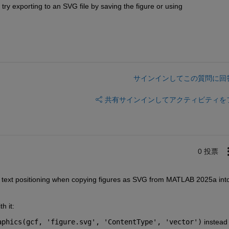
ld try exporting to an SVG file by saving the figure or using 
サインインしてこの質問に回
共有
サインインしてアクティビティを
0 投票
X text positioning when copying figures as SVG from MATLAB 2025a into
h it:
aphics(gcf, 'figure.svg', 'ContentType', 'vector')
instead 