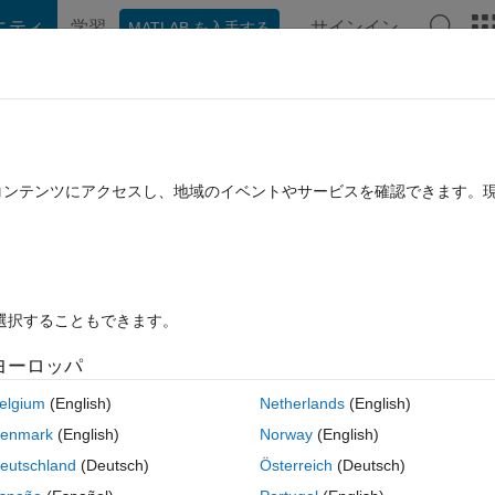
ニティ
学習
サインイン
MATLAB を入手する
hat Playground
ディスカッション
コンテスト
ブログ
投稿
B に関する FAQ
その他
h as svg
たコンテンツにアクセスし、地域のイベントやサービスを確認できます。
月 3 に更新
10 ビュー (30 日間)
を選択することもできます。
ヨーロッパ
0 投票
elgium
(English)
Netherlands
(English)
s versions, when I'm copying a figure as an SVG and paste it into MS w
enmark
(English)
Norway
(English)
erfectly produced. But on the 2025a version, the positioning gets changed
eutschland
(Deutsch)
Österreich
(Deutsch)
refer to use SVG than PNG or Tiff.