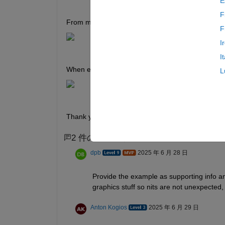
E
F
From matlab graph:
F
I
I
When exported to MS word or inkscape:
L
Thank you so much.
2 件のコメント
dpb
2025 年 6 月 28 日
Provide the example as supporting info and
graphics stuff so nits are not unexpected, u
Anton Kogios
2025 年 6 月 29 日