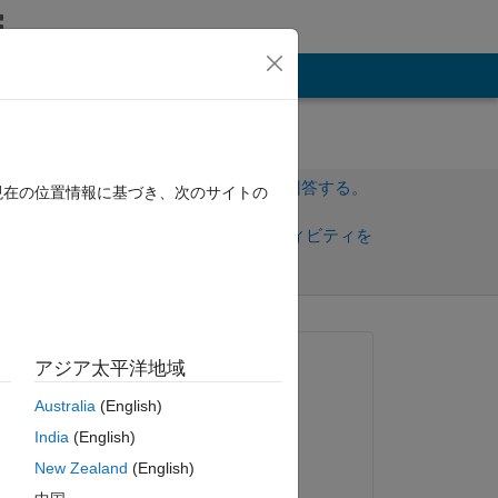
その他
サインインしてこの質問に回答する。
現在の位置情報に基づき、次のサイトの
共
サインインしてアクティビティを
有
フォロー
質問済み:
アジア太平洋地域
incredibles
Australia
(English)
2025 年 6 月 28 日
ord 
India
(English)
. 
回答済み:
New Zealand
(English)
Kautuk Raj