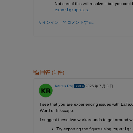
Not sure if this will resolve it but you cou
exportgraphics
.
サインインしてコメントする。
回答 (1 件)
Kautuk Raj
2025 年 7 月 3 日
I see that you are experiencing issues with LaTe
Word or Inkscape.
I suggest these two workarounds to get around wit
Try exporting the figure using
exportgr