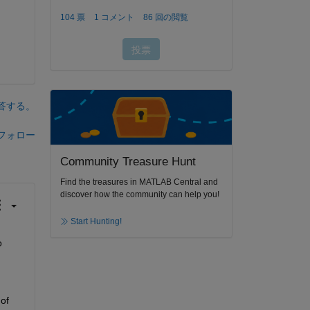
答する。
フォロー
Community Treasure Hunt
Find the treasures in MATLAB Central and
discover how the community can help you!
Start Hunting!
 
of 