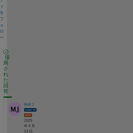
ィ
を
フ
ォ
ロ
ー
採
用
さ
れ
た
回
答
Matt J
2025
年 6 月
13 日