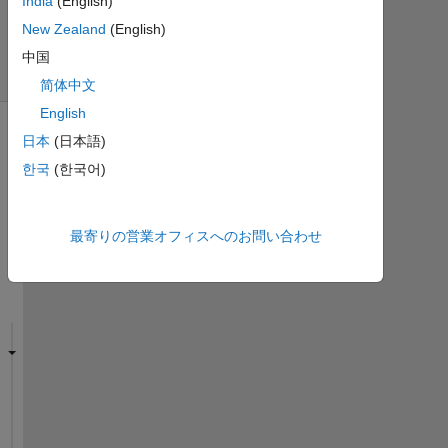
India
(English)
ー
(30
New Zealand
(English)
日
中国
間)
简体中文
English
日本
(日本語)
한국
(한국어)
最寄りの営業オフィスへのお問い合わせ
A
f