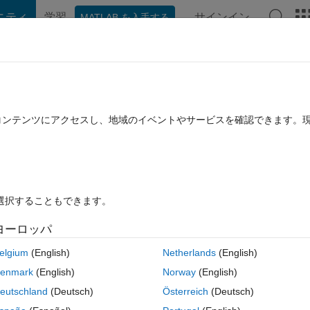
ニティ
学習
サインイン
MATLAB を入手する
hat Playground
ディスカッション
コンテスト
ブログ
投稿
B に関する FAQ
その他
be through Anaconda) in Matlab
たコンテンツにアクセスし、地域のイベントやサービスを確認できます。
月 8 に更新
14 ビュー (30 日間)
を選択することもできます。
ヨーロッパ
0 投票
MATLAB Online で開く
elgium
(English)
Netherlands
(English)
enmark
(English)
Norway
(English)
ion inside a MATLAB loop
.
eutschland
(Deutsch)
Österreich
(Deutsch)
which is saved as 
anderson_darling.py
) on Matlab: