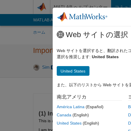
コンテンツへスキップ
MATLAB ヘルプ センター
コミュ
MATLAB Answers
File Exchange
Cody
AI C
ホーム
質問する
回答
閲覧
MATLA
Web サイトの選択
Import numpy and scipy (may
Web サイトを選択すると、翻訳され
選択を推奨します:
United States
2024 8 
Sim
2024 8 月 7
1 回答
United States
また、以下のリストから Web サイト
南北アメリカ
América Latina
(Español)
B
(1) Introduction.
Canada
(English)
D
This is a follow up question of 
Call a Python funct
United States
(English)
D
I am trying to run the following 
Python
 function (