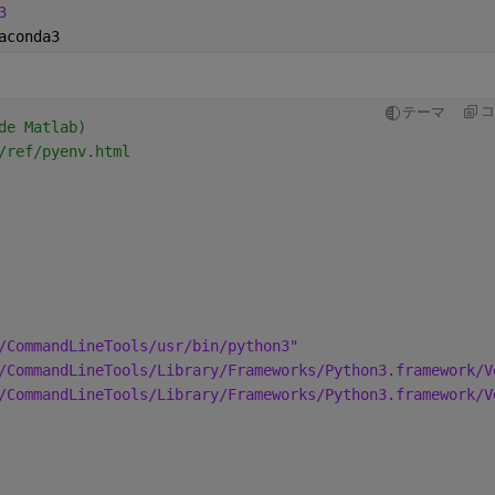
3
aconda3                       
コ
テーマ
de Matlab)
/ref/pyenv.html
/CommandLineTools/usr/bin/python3"
/CommandLineTools/Library/Frameworks/Python3.framework/V
/CommandLineTools/Library/Frameworks/Python3.framework/V