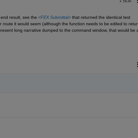
1 投票
 end result, see the 
<FEX Submittal>
 that returned the identical test 
 route it would seem (although the function needs to be edited to retur
the present long narrative dumped to the command window, that would be a