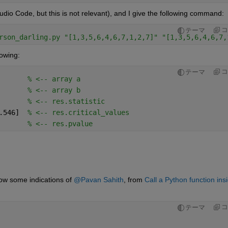
Studio Code, but this is not relevant), and I give the following command:
コ
テーマ
rson_darling.py "[1,3,5,6,4,6,7,1,2,7]" "[1,3,5,6,4,6,7,
lowing:
コ
テーマ
       
% <-- array a
       
% <-- array b
       
% <-- res.statistic
.546]  
% <-- res.critical_values
       
% <-- res.pvalue
ollow some indications of 
@Pavan Sahith
, from 
Call a Python function insi
コ
テーマ