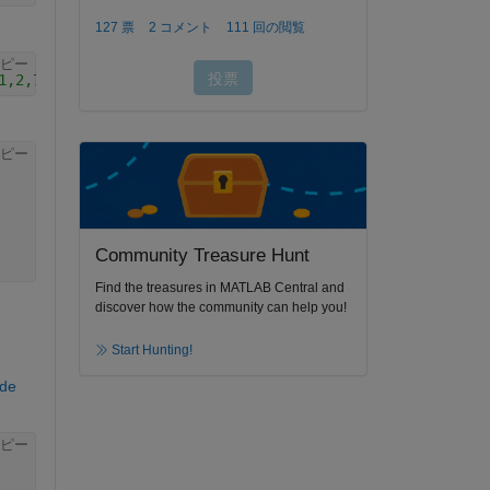
ピー
1,2,7]"
ピー
Community Treasure Hunt
Find the treasures in MATLAB Central and
discover how the community can help you!
Start Hunting!
de 
ピー