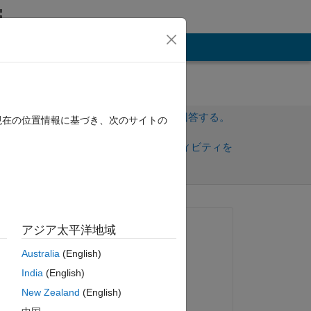
その他
サインインしてこの質問に回答する。
現在の位置情報に基づき、次のサイトの
共
サインインしてアクティビティを
有
フォロー
質問済み:
アジア太平洋地域
Sim
Australia
(English)
2024 年 8 月 7 日
India
(English)
コメント済み:
New Zealand
(English)
Sim