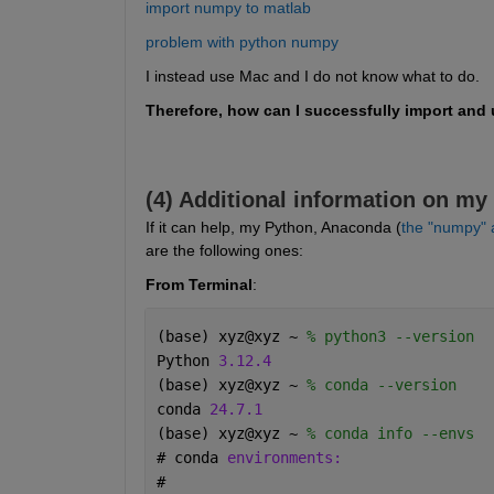
import numpy to matlab
problem with python numpy
I instead use Mac and I do not know what to do.
Therefore, how can I successfully import and
(4) Additional information on my
If it can help, my Python, Anaconda (
the "numpy" 
are the following ones:
From Terminal
:
(base) xyz@xyz ~ 
% python3 --version
Python 
3.12.4
(base) xyz@xyz ~ 
% conda --version  
conda 
24.7.1
(base) xyz@xyz ~ 
% conda info --envs
# 
conda 
environments:
#