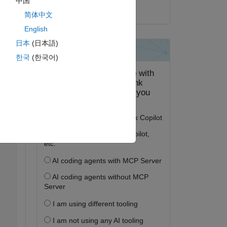
中国
2024 年 8 月 8 日
ピー
简体中文
English
日本
(日本語)
한국
(한국어)