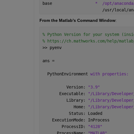
base                  
*
/opt/anaconda
                         /usr/local/an
From the Matlab's Command Window
:
% Python Version for your system (insi
% https://ch.mathworks.com/help/matlab
>> pyenv
ans = 
  PythonEnvironment 
with properties:
          Version: 
"3.9"
       Executable: 
"/Library/Developer
          Library: 
"/Library/Developer
             Home: 
"/Library/Developer
           Status: Loaded
    ExecutionMode: InProcess
        ProcessID: 
"4128"
      ProcessName: 
"MATLAB"