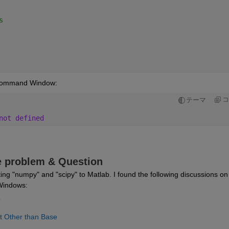
s
b Command Window:
コ
テーマ
not defined
he problem & Question
ing "numpy" and "scipy" to Matlab. I found the following discussions on 
 Windows:
?
 Other than Base