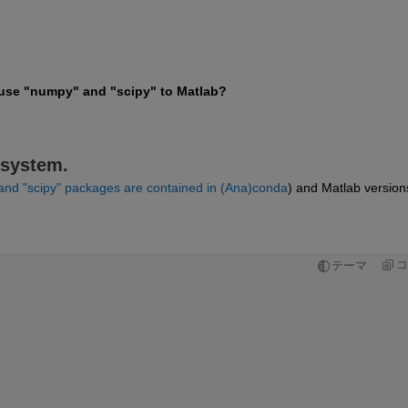
 use "numpy" and "scipy" to Matlab?
 system.
and "scipy" packages are contained in (Ana)conda
) and Matlab versions
コ
テーマ