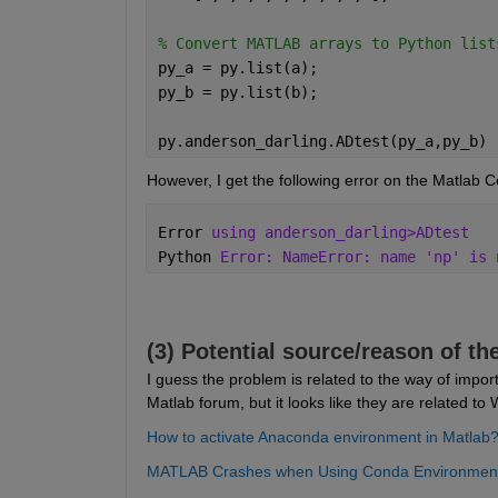
% Convert MATLAB arrays to Python list
py_a = py.list(a);
py_b = py.list(b);
py.anderson_darling.ADtest(py_a,py_b)
However, I get the following error on the Matla
Error 
using anderson_darling>ADtest
Python 
Error: NameError: name 'np' is 
(3) Potential source/reason of t
I guess the problem is related to the way of import
Matlab forum, but it looks like they are related to
How to activate Anaconda environment in Matlab
MATLAB Crashes when Using Conda Environment