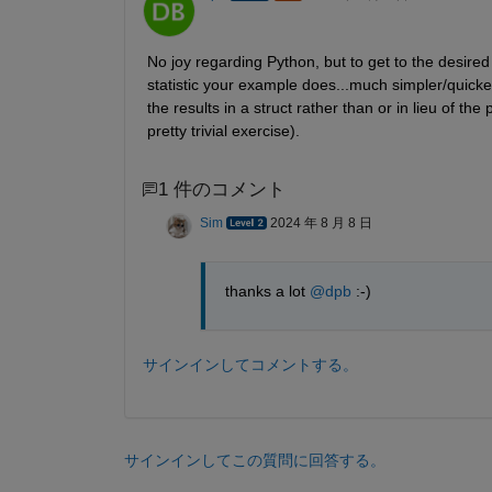
No joy regarding Python, but to get to the desired
statistic your example does...much simpler/quicker
the results in a struct rather than or in lieu of 
pretty trivial exercise).
1 件のコメント
Sim
2024 年 8 月 8 日
thanks a lot 
@dpb
 :-) 
サインインしてコメントする。
サインインしてこの質問に回答する。