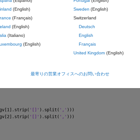
spaña
(Español)
Portugal
(English)
コ
inland
(English)
Sweden
(English)
テーマ
rance
(Français)
Switzerland
reland
(English)
Deutsch
_resamples=9999, random_state=rng)
method=method)
talia
(Italiano)
English
uxembourg
(English)
Français
United Kingdom
(English)
最寄りの営業オフィスへのお問い合わせ
gv[1].strip(
'[]'
).split(
','
)))
gv[2].strip(
'[]'
).split(
','
)))