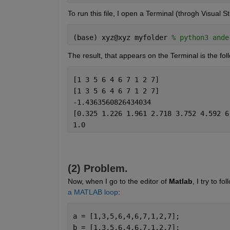
To run this file, I open a Terminal (throgh Visual 
(base) xyz@xyz myfolder 
% python3 ande
The result, that appears on the Terminal is the fol
[1 3 5 6 4 6 7 1 2 7]                 
[1 3 5 6 4 6 7 1 2 7]                 
-1.4363560826434034                   
[0.325 1.226 1.961 2.718 3.752 4.592 6
1.0                                   
(2) Problem.
Now, when I go to the editor of 
Matlab
, I try to f
a MATLAB loop
:
a = [1,3,5,6,4,6,7,1,2,7];
b = [1,3,5,6,4,6,7,1,2,7];