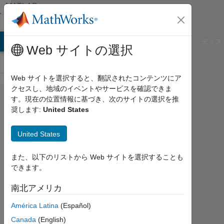
コンテンツへスキップ
MATLAB
Answers
B Answers
File Exchange
Cody
AI Chat Playground
ディス
Web サイトの選択
Web サイトを選択すると、翻訳されたコンテンツにア
クセスし、地域のイベントやサービスを確認できま
Changing
す。現在の位置情報に基づき、次のサイトの選択を推
奨します:
United States
names of
excl files
United States
automatically
and
また、以下のリストから Web サイトを選択することも
できます。
converting
into cell
南北アメリカ
array
América Latina
(Español)
Canada
(English)