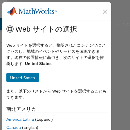
コンテンツへスキップ
MATLAB
Answers
B Answers
File Exchange
Cody
AI Chat Playground
ディス
Web サイトの選択
Web サイトを選択すると、翻訳されたコンテンツにア
クセスし、地域のイベントやサービスを確認できま
Referenced
す。現在の位置情報に基づき、次のサイトの選択を推
奨します:
United States
model
contains an
United States
algebraic
loop.
また、以下のリストから Web サイトを選択することも
できます。
Referenced
models do
南北アメリカ
not support
América Latina
(Español)
algebraic
Canada
(English)