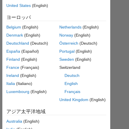
loops
United States
(English)
ヨーロッパ
Mounira
2024
Belgium
(English)
Netherlands
(English)
1 月
Denmark
(English)
Norway
(English)
11
Deutschland
(Deutsch)
Österreich
(Deutsch)
2
España
(Español)
Portugal
(English)
回
答
Finland
(English)
Sweden
(English)
France
(Français)
Switzerland
回
Ireland
(English)
Deutsch
答
Italia
(Italiano)
English
採
用
Luxembourg
(English)
Français
済
United Kingdom
(English)
み
アジア太平洋地域
2024
Australia
(English)
1 月