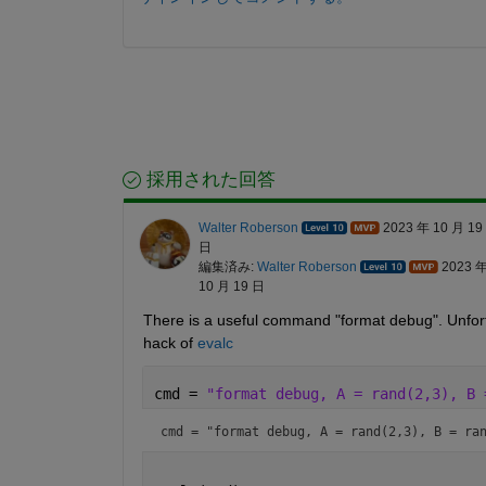
採用された回答
Walter Roberson
2023 年 10 月 19
日
編集済み:
Walter Roberson
2023 
10 月 19 日
There is a useful command "format debug". Unfortuna
hack of 
evalc
cmd = 
"format debug, A = rand(2,3), B 
cmd = 
"format debug, A = rand(2,3), B = ra