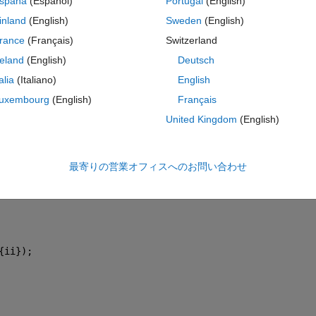
spaña
(Español)
Portugal
(English)
inland
(English)
Sweden
(English)
コ
テーマ
rance
(Français)
Switzerland
reland
(English)
Deutsch
talia
(Italiano)
English
uxembourg
(English)
Français
United Kingdom
(English)
最寄りの営業オフィスへのお問い合わせ
{ii}); 