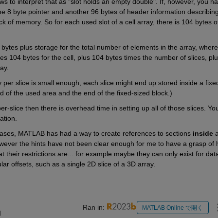
 to interpret that as "slot holds an empty double". If, however, you ha
the 8 byte pointer and another 96 bytes of header information describing
ck of memory. So for each used slot of a cell array, there is 104 bytes of
bytes plus storage for the total number of elements in the array, where
es 104 bytes for the cell, plus 104 bytes times the number of slices, plu
ay.
per slice is small enough, each slice might end up stored inside a fixe
 of the used area and the end of the fixed-sized block.)
r-slice then there is overhead time in setting up all of those slices. You
ation.
leases, MATLAB has had a way to create references to sections 
inside
 a
owever the hints have not been clear enough for me to have a grasp of 
their restrictions are... for example maybe they can only exist for data
lar offsets, such as a single 2D slice of a 3D array.
Ran in:
MATLAB Online で開く
日