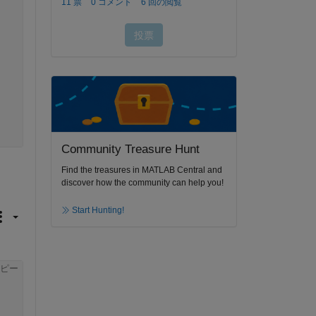
Community Treasure Hunt
Find the treasures in MATLAB Central and
discover how the community can help you!
Start Hunting!
ピー