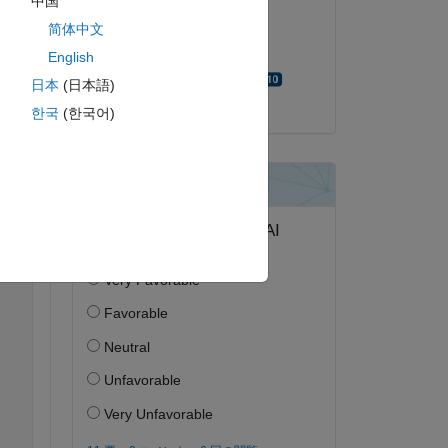
中国
2023 年 10 月 23 日
简体中文
採用済み:
ピー
English
Walter Roberson
日本
(日本語)
한국
(한국어)