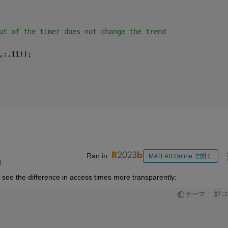
ut of the timer does not change the trend
,:,ii)); 
Ran in:
MATLAB Online で開く
日
to see the difference in access times more transparently:
コ
テーマ