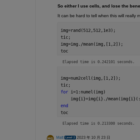
So either I use cells, and lose the bene
     T2 =

It can be hard to tell when this will really m
     Structure address = 7febc9044700

img=rand(512,512,1e3); 
     m = 2

     n = 3

tic;
     pr = 7febce7bf6a0

img=img./mean(img,[1,2]);
toc
         0.9777    0.4152    0.7182

         0.0407    0.0746    0.2219

Elapsed time is 0.242101 seconds.
img=num2cell(img,[1,2]);
tic;
for 
i=1:numel(img)
    img{i}=img{i}./mean(img{i}(
end
toc
Elapsed time is 0.213300 seconds.
Matt
2023 年 10 月 23 日