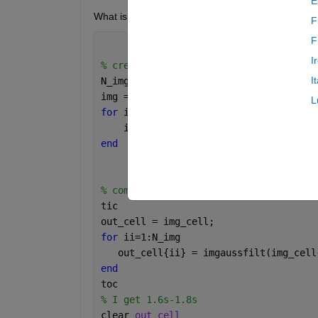
E
What is the reason for this ?
F
F
I
% create data
I
N_img = 1000;
img = rand(512,512,N_img);
L
for 
ii=size(img,3):-1:1
    img_cell{ii}=img(:,:,ii);
end
% comparison on convolutions
tic
out_cell = img_cell;
for 
ii=1:N_img
   out_cell{ii} = imgaussfilt(img_cell
end
toc
% I get 1.6s-1.8s
clear 
out_cell