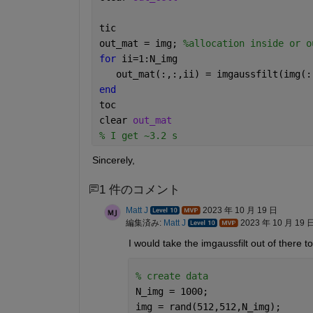
tic
out_mat = img; 
%allocation inside or o
for 
ii=1:N_img
   out_mat(:,:,ii) = imgaussfilt(img(:
end
toc
clear 
out_mat
% I get ~3.2 s
Sincerely,
1 件のコメント
Matt J
2023 年 10 月 19 日
編集済み:
Matt J
2023 年 10 月 19 
I would take the imgaussfilt out of there 
% create data
N_img = 1000;
img = rand(512,512,N_img);