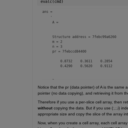
evalc(cmd)
ans = 
    '

     A =

     Structure address = 7febc99a6260

     m = 2

     n = 3

     pr = 7febccd84400

         0.8732    0.3611    0.2854

         0.4290    0.5620    0.9112

     B =

Notice that the pr (data pointer) of A is the same a
pointer (no data copying), and retrieving it from t
     Structure address = 7febc98cc8e0

     m = 2

     n = 3

without
 copying the data. But if you use (:,:,i) 
     pr = 7febce7bf6a0

appropriate size and copy the slice of the array into
         0.9777    0.4152    0.7182

Now, when you create a cell array, each cell array 
         0.0407    0.0746    0.2219
