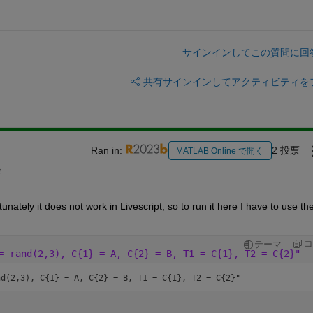
サインインしてこの質問に回
共有
サインインしてアクティビティを
Ran in:
2 投票
MATLAB Online で開く
年
tely it does not work in Livescript, so to run it here I have to use the
コ
テーマ
= rand(2,3), C{1} = A, C{2} = B, T1 = C{1}, T2 = C{2}"
nd(2,3), C{1} = A, C{2} = B, T1 = C{1}, T2 = C{2}"