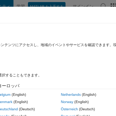
ニティ
学習
サインイン
MATLAB を入手する
hat Playground
ディスカッション
コンテスト
ブログ
投稿
B に関する FAQ
その他
ay vs matrix
たコンテンツにアクセスし、地域のイベントやサービスを確認できます。
用済み
2023 10 月 23 に更新
53 ビュー (30 日間)
を選択することもできます。
古いコメン
ヨーロッパ
1 投票
MATLAB Online で開く
elgium
(English)
Netherlands
(English)
enmark
(English)
Norway
(English)
mages and it seems that it is faster to store them in a cell array rather
eutschland
(Deutsch)
Österreich
(Deutsch)
se to me. I give an exemple right under doing convolutions.