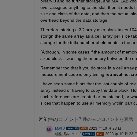
binary 0 and no further storage, and MATLAB knows
ever assigned anything to the slot, then it needs 
     C =

size and class of the data, and then the actual blo
overhead beyond the data storage.
       1×1 
cell
 array

Therefore storing a 3D array as a block takes 104 
         {2×3 double}

storign the same array as a cell array per slice tak
storage for the totla number of elements in the arr
     C =

(Although, in some cases if the amount of memory 
sized block... wasting the memory between the end
       1×2 
cell
 array

Remember too that if you do store in a cell array pe
         {2×3 double}    {2×3 double}

measurement code is only timing 
retrieval
 not cre
I have seen some hints that the last couple of re
     T1 =

array instead of having to copy the data block. H
such references are created or maintained, or what 
     Structure address = 7febc9047dc0

slices that happen to use all memory within particu
     m = 2

     n = 3

     pr = 7febccd84400

9 件のコメント
7 件の古いコメントを表示
         0.8732    0.3611    0.2854

Matt J
2023 年 10 月 23 日
         0.4290    0.5620    0.9112

編集済み:
Matt J
2023 年 10 月 23 