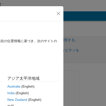
その他
サインインしてこの質問に回答する。
現在の位置情報に基づき、次のサイトの
共
サインインしてアクティビティを
有
フォロー
トを表示
質問済み:
アジア太平洋地域
Matt
Australia
(English)
2023 年 10 月 19 日
India
(English)
編集済み:
 
New Zealand
(English)
Matt J