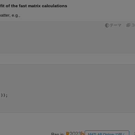
fit of the fast matrix calculations
atter, e.g.,
コ
テーマ
:));
Ran in:
MATLAB Online で開く