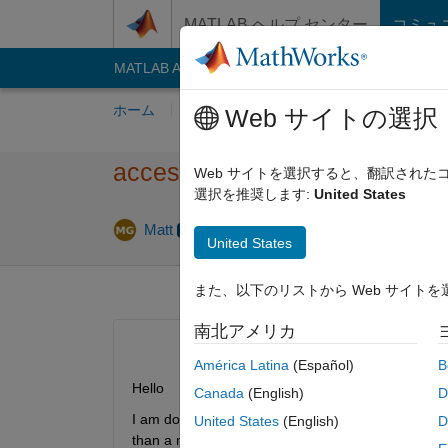
コンテンツへスキップ
MATLAB ヘルプ センター
コミュ
MATLAB Answers
File Exchange
Cody
AI C
ホーム
質問する
回答
閲覧
MATLA
Web サイトの選択
access time of data in cell arr
Web サイトを選択すると、翻訳され
選択を推奨します:
United States
回答採
Matt
2023 10 月 19
2 回答
United States
また、以下のリストから Web サイト
南北アメリカ
América Latina
(Español)
B
Hello
Canada
(English)
D
I am doing operations (denoising/detection etc) on i
United States
(English)
D
than a matrix to access them. It comes as a surpi