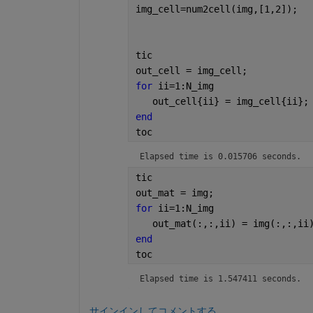
img_cell=num2cell(img,[1,2]);
tic
out_cell = img_cell;
for 
ii=1:N_img
   out_cell{ii} = img_cell{ii};
end
toc
Elapsed time is 0.015706 seconds.
tic
out_mat = img; 
for 
ii=1:N_img
   out_mat(:,:,ii) = img(:,:,ii
end
toc
Elapsed time is 1.547411 seconds.
サインインしてコメントする。